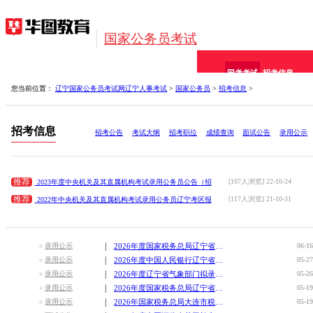
国家公务员考试
国考考试
招考信息
您当前位置：
辽宁国家公务员考试网
辽宁人事考试
>
国家公务员
>
招考信息
>
报考指导
网校课程
备考资料
招考信息
招考公告
考试大纲
招考职位
成绩查询
面试公告
录用公示
推荐
[167人浏览] 22-10-24
2023年度中央机关及其直属机构考试录用公务员公告（招
推荐
[117人浏览] 21-10-31
2022年中央机关及其直属机构考试录用公务员辽宁考区报
|
录用公示
2026年度国家税务总局辽宁省税务局拟补充录用公务员公示公告
06-16
|
录用公示
2026年度中国人民银行辽宁省分支机构拟录用公务员公示公告（
05-27
|
录用公示
2026年度辽宁省气象部门拟录用参照公务员法管理事业单位机关
05-26
|
录用公示
2026年度国家税务总局辽宁省税务局拟录用公务员公示公告（第
05-19
|
录用公示
2026年国家税务总局大连市税务局拟录用公务员公示公告（第二
05-19