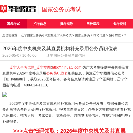
国家公务员考试
国考考试
招考信息
报考指导
网校课程
备考资料
您当前位置：
辽宁国家公务员考试信息
辽宁人事考试
>
国家公务员
>
招考信息
>
招考职位
> 2026年度中央机关及其直属机构补充录用公务员职位表
2026年度中央机关及其直属机构补充录用公务员职位表
2026-05-07 10:40:00
辽宁国家公务员考试信息
辽宁人事考试网
_
辽宁华图
(
http://ln.huatu.com
)为广大考生提供中央机关及其
直属机构2026年度补充录用
公务员职位表
相关信息，关注辽宁华图微信公众号
【ID:syhuatu】，获取2026国考招考、备考信息敬请关注辽宁华图网站，辽宁华
图咨询电话：400-024-1113。
2026年度中央机关及其直属机构补充录用公务员公告已发布，有部分职位需
要面向符合条件人员进行补充录用。报考者自即日起，点击下方链接扫码查看补充
录用职位、招考人数、考试类别、资格条件、咨询电话等信息。在规定时间内进行
补录报名。
>>>点击扫码领取：2026年度中央机关及其直属