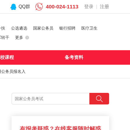
400-024-1113
QQ群
登录
|
注册
一扶
公选遴选
国家公务员
银行招聘
医疗卫生
军转干
更多
校课程
备考资料
用公务员报名入
有报考疑惑？在线客服随时解惑