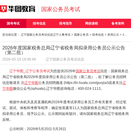
国家公务员考试
国考考试
招考信息
报考指导
网校课程
备考资料
您当前位置：
辽宁国家公务员考试信息
辽宁人事考试
>
国家公务员
>
招考信息
>
录用公示
> 2026年度国家税务总局辽宁省税务局拟录用公务员公示
2026年度国家税务总局辽宁省税务局拟录用公务员公示公告
（第二批）
2026-05-19 18:08:46
辽宁国家公务员考试信息
辽宁华图
_
辽宁公务员考试
为您提供2026年
国家公务员考试
信息：国家税务总
局辽宁省税务局2026年度拟录用公务员公示公告（第二批），欲了解公务员招聘
信息敬请关 注
辽宁华图
公务员招聘频道 (https://ln.huatu.com/guojia/)或者关注
辽
宁华图
微信公众号(syhuatu),辽宁华图咨询电话：400-024-1113。
根据中央机关及其直属机构2026年度考试录用公务员工作有关要求，经过笔
试、面试、体检和考察等程序，确定徐英蕙等11人为国家税务总局辽宁省税务局
拟录用公务员，现予以公示。公示期间如有疑问，请向国家税务总局辽宁省税务局
反映。
公示时间：2026年5月20日-5月26日