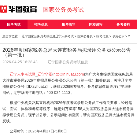
国家公务员考试
国考考试
招考信息
报考指导
网校课程
备考资料
您当前位置：
辽宁国家公务员考试信息
辽宁人事考试
>
国家公务员
>
招考信息
>
录用公示
> 2026年度国家税务总局大连市税务局拟录用公务员公示
2026年度国家税务总局大连市税务局拟录用公务员公示公告
（第一批）
2026-04-25 16:28:43
辽宁国家公务员考试信息
辽宁人事考试网
_
辽宁华图
(
http://ln.huatu.com
)为广大考生提供国家税务总局
大连市税务局2026年度拟录用公务员公示公告（第一批）相关信息，关注辽宁华
图微信公众号【ID:syhuatu】，获取2026国考招考、备考信息敬请关注辽宁华图
网站，辽宁华图咨询电话：400-024-1113。
根据中央机关及其直属机构2026年度考试录用公务员工作有关要求，经过笔
试、面试、体检和考察等程序，确定刘万卿等158人为国家税务总局大连市税务局
拟录用公务员，现予以公示。公示期间如有疑问，请向国家税务总局大连市税务局
反映。
公示时间：2026年4月27日-5月6日