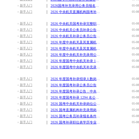
|
新手入门
2026国考补充录用公务员报名入口及条件
05-08
|
新手入门
2026 中央机关直属机构国考补录公告
05-08
|
新手入门
2026 中央机关国考补录完整职位表汇总
05-08
|
新手入门
2026 中央机关公务员补录公告职位表
05-08
|
新手入门
2026 中央机关补录公务员公告职位表下载
05-08
|
新手入门
2026 年度中央机关及其直属机构补充录用公务员公告及职位表
05-08
|
新手入门
2026 年度中央机关及其直属机构补充录用公务员公告
05-08
|
新手入门
2026 年度中央机关补充录用公务员 1294 名公告
05-08
|
新手入门
2026 年度国考中央机关补录 1294 名公务员公告及职位表下载
05-08
|
新手入门
2026 年度国考中央机关补充录用公务员 1294 名公告
05-08
|
新手入门
2026 年度国考补录招录人数岗位分布
05-08
|
新手入门
2026 年度国考补录公务员公告
05-08
|
新手入门
2026 年度国考补录公告：中央机关及直属机构补充录用 1294
05-08
|
新手入门
2026 年度国考补录 1294 名公务员：报名入口 + 操作步骤
05-08
|
新手入门
2026 国考中央机关补录岗位公告完整版
05-08
|
新手入门
2026 国考直属机构补充录用岗位公告
05-08
|
新手入门
2026 国考公务员补录报名条件岗位查询
05-08
|
新手入门
2026 国考补录职位表学历专业要求一览
05-08