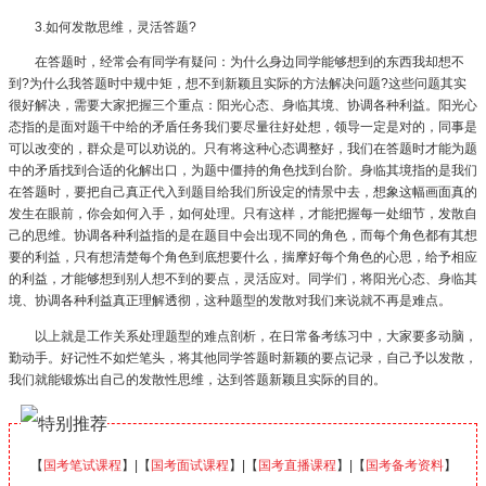
3.如何发散思维，灵活答题?
在答题时，经常会有同学有疑问：为什么身边同学能够想到的东西我却想不
到?为什么我答题时中规中矩，想不到新颖且实际的方法解决问题?这些问题其实
很好解决，需要大家把握三个重点：阳光心态、身临其境、协调各种利益。阳光心
态指的是面对题干中给的矛盾任务我们要尽量往好处想，领导一定是对的，同事是
可以改变的，群众是可以劝说的。只有将这种心态调整好，我们在答题时才能为题
中的矛盾找到合适的化解出口，为题中僵持的角色找到台阶。身临其境指的是我们
在答题时，要把自己真正代入到题目给我们所设定的情景中去，想象这幅画面真的
发生在眼前，你会如何入手，如何处理。只有这样，才能把握每一处细节，发散自
己的思维。协调各种利益指的是在题目中会出现不同的角色，而每个角色都有其想
要的利益，只有想清楚每个角色到底想要什么，揣摩好每个角色的心思，给予相应
的利益，才能够想到别人想不到的要点，灵活应对。同学们，将阳光心态、身临其
境、协调各种利益真正理解透彻，这种题型的发散对我们来说就不再是难点。
以上就是工作关系处理题型的难点剖析，在日常备考练习中，大家要多动脑，
勤动手。好记性不如烂笔头，将其他同学答题时新颖的要点记录，自己予以发散，
我们就能锻炼出自己的发散性思维，达到答题新颖且实际的目的。
【
国考笔试课程
】|【
国考面试课程
】|【
国考直播课程
】|【
国考备考资料
】