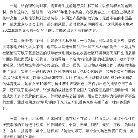
一是，结合理论与时事。需要考生提前进行关注和了解，以便能积累答题素
材。例如这样的一道题目：“在2022年北京冬奥会、冬残奥会上，中国企业和品牌
集中亮相，从场馆设施到运动装备，从周边产品到辅助设备，无处不在的中国品
牌，成为北京冬奥会上的一道亮丽风景。请对此谈谈你的看法。”这就需要考生对
2022北京冬奥会有一定的了解，才能谈出更为深刻的内容。
二是，善于使用案例。比如谈到无私奉献，一心为民，可以举例黄文秀、廖俊
波等家喻户晓的名人案例，也可以从其他维度引用一些平凡人物的例子，比如提到
社区治理可以举基层社区的领导者刘刚因为他在改善社区环境和提高居民生活质量
方面的贡献而受到广泛赞誉。他领导着一个名为“绿色家园”的社区组织，致力于绿
化社区、清理垃圾和维护公共设施。通过与居民、企业和政府的合作，他成功地筹
集了资金，实施了一系列改善社区环境的项目，包括公园改造、垃圾分类和节能改
造;提到体育强国可以举运动员张梦雪。因为在奥运会上获得金牌而成为全国知名
的体育明星。她在女子10米气手枪比赛中表现出色，不仅以出色的成绩夺得了金
牌，还打破了世界纪录。张梦雪的成就激发了全国人民的爱国热情和运动热情，她
也成为了多个品牌的代言人，并积极参与公益活动，用自己的影响力推动体育事业
的发展。通过引用这些“平凡”的例子来论证可以避免众多考生千篇一律的答题内
容。
三是，善于引用金句。面试回答问题在精不在多，且精而灵活。建议小伙伴们
按照常考的主题进行积累，如爱国爱党、创新、奉献、团结、规矩、廉政、为民服
务、奋斗、担当等，每个主题积累1-3句金句即可。每个金句熟悉到脱口而出，灵
活运用在面试答题中。