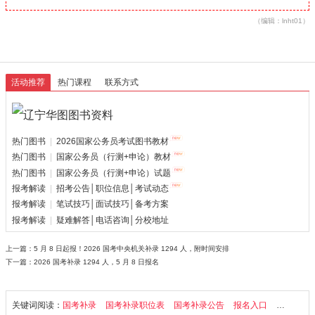
（编辑：lnht01）
活动推荐
热门课程
联系方式
热门图书
|
2026国家公务员考试图书教材
热门图书
|
国家公务员（行测+申论）教材
热门图书
|
国家公务员（行测+申论）试题
报考解读
|
招考公告│职位信息│考试动态
报考解读
|
笔试技巧│面试技巧│备考方案
报考解读
|
疑难解答│电话咨询│分校地址
上一篇：
5 月 8 日起报！2026 国考中央机关补录 1294 人，附时间安排
下一篇：
2026 国考补录 1294 人，5 月 8 日报名
关键词阅读：
国考补录
国考补录职位表
国考补录公告
报名入口
国家公务