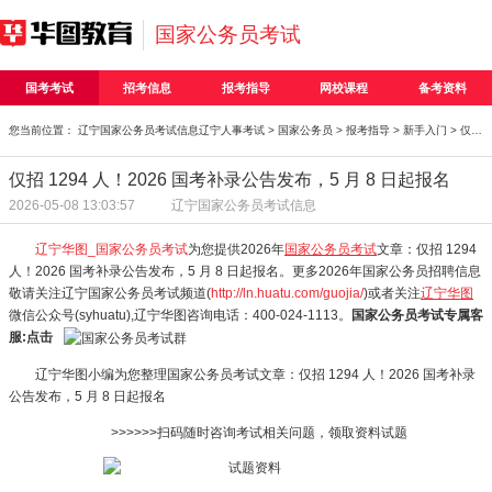
国家公务员考试
国考考试
招考信息
报考指导
网校课程
备考资料
您当前位置：
辽宁国家公务员考试信息
辽宁人事考试
>
国家公务员
>
报考指导
>
新手入门
> 仅招 1294 人！2026 国考补录公告发布，5 月 8 日起
仅招 1294 人！2026 国考补录公告发布，5 月 8 日起报名
2026-05-08 13:03:57
辽宁国家公务员考试信息
辽宁华图_国家公务员考试
为您提供2026年
国家公务员考试
文章：仅招 1294
人！2026 国考补录公告发布，5 月 8 日起报名。更多2026年国家公务员招聘信息
敬请关注辽宁国家公务员考试频道(
http://ln.huatu.com/guojia/
)或者关注
辽宁华图
微信公众号(syhuatu),辽宁华图咨询电话：400-024-1113。
国家公务员考试专属客
服:点击
辽宁华图小编为您整理国家公务员考试文章：仅招 1294 人！2026 国考补录
公告发布，5 月 8 日起报名
>>>>>>扫码随时咨询考试相关问题，领取资料试题