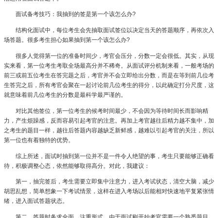
面试备考技巧：我抽到的签是第一个该怎么办?
结构化面试中，每位考生会先抽取面试签位以决定当天的答题顺序，再依次入
场答题。很多考生担心如果抽到第一个该怎么办?
很多人觉得第一位的准备时间少，考官会压分，分数一定会很低。其实，从现
实来看，第一位考生考取全场最高分并不稀奇。从面试评分机制来看，一般考场的
前三或前五位考生在答完题之后，考官并不会立即给出分数，而是在等到前几位考
生答完之后，所有考官会聚在一起讨论前几位考生的得分，以此确定打分尺度，这
就意味着前几位考生的分数是最科学最严谨的。
对比其他签位，第一位考生的候考时间最少，不会因为等待时间长而影响精
力，产生烦躁感，反而容易引起考官的注意。再加上考官越往后精力越不集中，加
之考生的题目一样，越往后答题内容越缺乏新鲜感，越难以引起考官的关注，所以
第一位也有着独特的优势。
综上所述，面试时抽到第一位并不是一件令人绝望的事，考生只要能够正确看
待，积极调整心态，依然能够取得高分。对此，我建议：
第一，抽完签后，考生需要立即集中注意力，进入考试状态，清空大脑，减少
胡思乱想，简单想象一下考试情景，这样在进入考场以后能相对快速地平复紧张情
绪，进入面试答题状态。
第二，答题时务求全面，注重形式。由于面试刚开始考官需要一个熟悉题目、