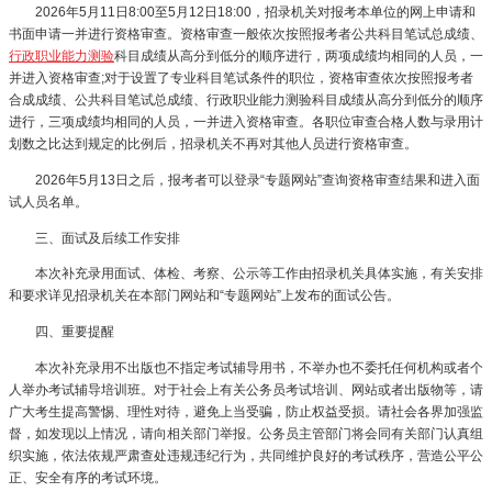
2026年5月11日8:00至5月12日18:00，招录机关对报考本单位的网上申请和
书面申请一并进行资格审查。资格审查一般依次按照报考者公共科目笔试总成绩、
行政职业能力测验
科目成绩从高分到低分的顺序进行，两项成绩均相同的人员，一
并进入资格审查;对于设置了专业科目笔试条件的职位，资格审查依次按照报考者
合成成绩、公共科目笔试总成绩、行政职业能力测验科目成绩从高分到低分的顺序
进行，三项成绩均相同的人员，一并进入资格审查。各职位审查合格人数与录用计
划数之比达到规定的比例后，招录机关不再对其他人员进行资格审查。
2026年5月13日之后，报考者可以登录“专题网站”查询资格审查结果和进入面
试人员名单。
三、面试及后续工作安排
本次补充录用面试、体检、考察、公示等工作由招录机关具体实施，有关安排
和要求详见招录机关在本部门网站和“专题网站”上发布的面试公告。
四、重要提醒
本次补充录用不出版也不指定考试辅导用书，不举办也不委托任何机构或者个
人举办考试辅导培训班。对于社会上有关公务员考试培训、网站或者出版物等，请
广大考生提高警惕、理性对待，避免上当受骗，防止权益受损。请社会各界加强监
督，如发现以上情况，请向相关部门举报。公务员主管部门将会同有关部门认真组
织实施，依法依规严肃查处违规违纪行为，共同维护良好的考试秩序，营造公平公
正、安全有序的考试环境。