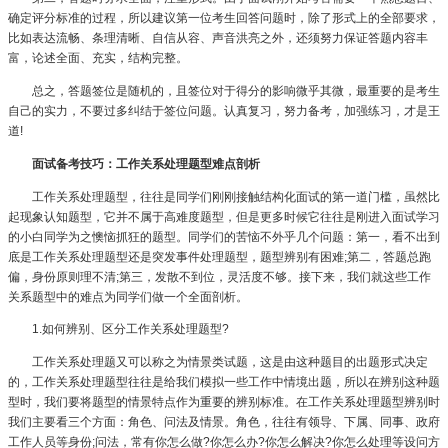
确定评分标准的过程，所以建议第一位考生回答问题时，除了形式上的全部要求，
比如表达流畅、条理清晰、自信从容、声音洪亮之外，还须努力保证答题内容丰
富，论述全面、充实，结构完整。
总之，答题签位是随机的，且签位对于得分的影响微乎其微，最重要的是考生
自己的实力，不要过多纠结于签位问题。认真复习，努力备考，加强练习，才是王
道!
面试备考技巧：工作关系处理题型难点剖析
工作关系处理题型，往往是同学们刚刚接触结构化面试的第一道门槛，虽然比
起现象认知题型，它并不属于高难度题型，但是更多时候它往往是刚进入面试学习
的小白同学为之懊恼抓狂的题型。同学们的苦恼不外乎几个问题：第一，看不出到
底是工作关系处理题型还是突发事件处理题型，题型辨别有困难;第二，答题总跑
偏，身份原则理不清;第三，发散不到位，灵活度不够。接下来，我们就这些工作
关系题型中的难点为同学们做一个全面剖析。
1.如何辨别、区分工作关系处理题型?
工作关系处理题又可以称之为情景类试题，这是由这种题目的出题形式决定
的，工作关系处理题型往往是给我们模拟一些工作中情境出题，所以在辨别这种题
型时，我们要将题型的情景特点作为重要的辨别标准。在工作关系处理题型辨别时
我们主要看三个方面：角色、问法及情景。角色，往往有领导、下属、同事、政府
工作人员等身份;问法，常有你怎么做?你怎么办?你怎么解决?你怎么处理等设问方