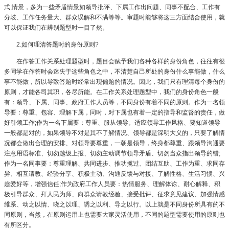
式;情景，多为一些矛盾情景如领导批评、下属工作出问题、同事不配合、工作有
分歧、工作任务量大、群众误解和不满等等。审题时能够将这三方面结合使用，就
可以保证我们在辨别题型时一目了然。
2.如何理清答题时的身份原则?
在作答工作关系处理题型时，题目会赋予我们各种各样的身份角色，往往有很
多同学在作答时会迷失于这些角色之中，不清楚自己所处的身份什么事能做，什么
事不能做，所以导致答题时经常出现偏题的情况。因此，我们只有理清每个身份的
原则，才能各司其职，各尽所能。在工作关系处理题型中，我们的身份角色一般
有：领导、下属、同事、政府工作人员等，不同身份有着不同的原则。作为一名领
导要：尊重、包容、理解下属，同时，对下属也有着一定的指导和监督的责任，做
好引领工作;作为一名下属要：尊重、服从领导。适应领导工作风格、要知道领导
一般都是对的，如果领导不对是其不了解情况、领导都是深明大义的，只要了解情
况都会做出合理的安排、对领导要尊重，一朝是领导，终身都尊重、跟领导沟通要
注意用语标准、切勿越级上报、切勿主动调节领导矛盾、切勿当众指出领导的错;
作为一名同事要：尊重理解、共同进步、推功揽过、团结互助、工作为重、求同存
异、相互请教、经验分享、积极主动、沟通反馈与对接、了解性格、生活习惯、兴
趣爱好等，增强信任;作为政府工作人员要：热情服务、理解体谅、耐心解释、积
极引导群众、拜人民为师、向群众请教经验、接受批评、征求意见建议、加强情感
维系、动之以情、晓之以理、诱之以利、导之以行。以上就是不同身份所具有的不
同原则，当然，在原则运用上也需要大家灵活使用，不同的题型需要使用的原则也
有所区分。