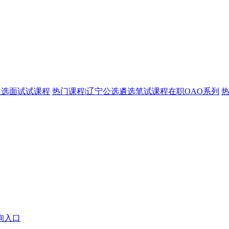
遴选面试试课程
热门课程
|
辽宁公选遴选笔试课程在职OAO系列
询入口