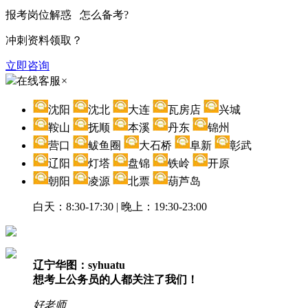
报考岗位解惑 怎么备考?
冲刺资料领取？
立即咨询
在线客服
×
沈阳
沈北
大连
瓦房店
兴城
鞍山
抚顺
本溪
丹东
锦州
营口
鲅鱼圈
大石桥
阜新
彰武
辽阳
灯塔
盘锦
铁岭
开原
朝阳
凌源
北票
葫芦岛
白天：8:30-17:30 | 晚上：19:30-23:00
辽宁华图：syhuatu
想考上公务员的人都关注了我们！
好老师