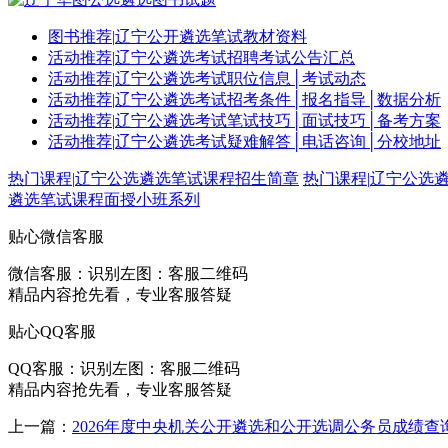
图书推荐
|
辽宁公开遴选笔试教材资料
活动推荐
|
辽宁公遴选考试招聘考试公告汇总
活动推荐
|
辽宁公遴选考试职位信息│考试动态
活动推荐
|
辽宁公遴选考试招考条件│报名指导│数据分析
活动推荐
|
辽宁公遴选考试笔试技巧│面试技巧│备考方案
活动推荐
|
辽宁公遴选考试疑难解答│电话咨询│分校地址
热门课程
|
辽宁公选遴选笔试课程招生简章
热门课程
|
辽宁公选
遴选笔试课程面授小班系列
贴心微信客服
微信客服：
识别左图：客服二维码
精品内容抢先看，专业客服答疑
贴心QQ客服
QQ客服：
识别左图：客服二维码
精品内容抢先看，专业客服答疑
上一篇：
2026年度中央机关公开遴选和公开选调公务员成绩查