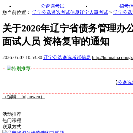
公遴选考试
招考
您当前位置：
辽宁公选遴选考试信息
辽宁人事考试
>
辽宁公选
关于2026年辽宁省债务管理
面试人员 资格复审的通知
2026-05-07 10:53:30
辽宁公选遴选考试信息
http://ln.huatu.com/gx
【
公遴选
（编辑：fujianwen）
活动推荐
热门课程
联系方式