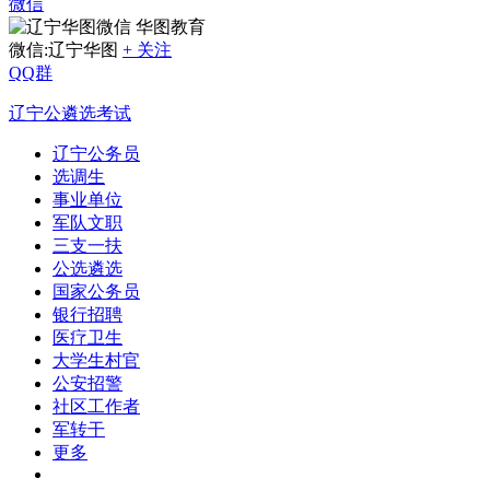
微信
华图教育
微信:辽宁华图
+ 关注
QQ群
辽宁公遴选考试
辽宁公务员
选调生
事业单位
军队文职
三支一扶
公选遴选
国家公务员
银行招聘
医疗卫生
大学生村官
公安招警
社区工作者
军转干
更多