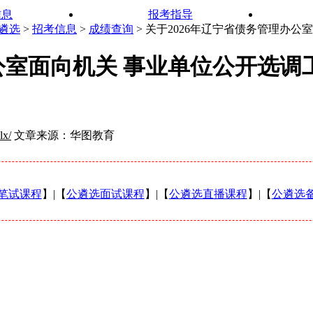
信息
报考指导
遴选
>
招考信息
>
成绩查询
> 关于2026年辽宁省债务管理办公
办公室面向机关 事业单位公开选调
lx/
文章来源：华图教育
笔试课程
】|【
公遴选面试课程
】|【
公遴选直播课程
】|【
公遴选