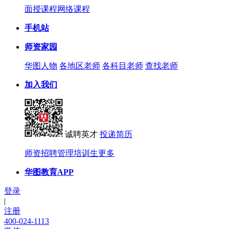
面授课程
网络课程
手机站
师资家园
华图人物
各地区老师
各科目老师
查找老师
加入我们
诚聘英才
投递简历
师资招聘
管理培训生
更多
华图教育APP
登录
|
注册
400-024-1113