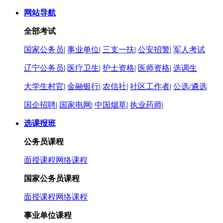
网站导航
全部考试
国家公务员
|
事业单位
|
三支一扶
|
公安招警
|
军人考试
辽宁公务员
|
医疗卫生
|
护士资格
|
医师资格
|
选调生
大学生村官
|
金融银行
|
农信社
|
社区工作者
|
公选/遴选
国企招聘
|
国家电网
|
中国烟草
|
执业药师
|
选课报班
公务员课程
面授课程
网络课程
国家公务员课程
面授课程
网络课程
事业单位课程