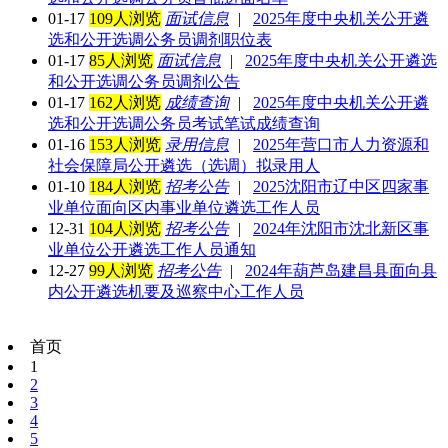
01-17
109人浏览
面试信息
|
2025年度中央机关公开遴
选和公开选调公务员调剂职位表
01-17
85人浏览
面试信息
|
2025年度中央机关公开遴选
和公开选调公务员调剂公告
01-17
162人浏览
成绩查询
|
2025年度中央机关公开遴
选和公开选调公务员考试笔试成绩查询
01-16
153人浏览
录用信息
|
2025年营口市人力资源和
社会保障局公开遴选（选调）拟录用人
01-10
184人浏览
招考公告
|
2025沈阳市辽中区四家事
业单位面向区内事业单位遴选工作人员
12-31
104人浏览
招考公告
|
2024年沈阳市沈北新区事
业单位公开遴选工作人员通知
12-27
99人浏览
招考公告
|
2024年葫芦岛建昌县面向县
内公开遴选机要及巡察中心工作人员
首页
1
2
3
4
5