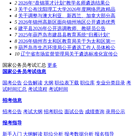
2
2026年“盘锦英才计划”教学名师遴选结果公
3
关于公布沈阳理工大学2026年度网络思政精品
4
关于调整与澳大利亚、新西兰、加拿大部分高
5
2026年锦州高新区面向锦州地区公开遴选优秀
6
建平县2026年公开选调教师、教研员公告
7
2025年葫芦岛市建昌县教育系统“归雁计划”
8
2026年锦州市太和区教育局关于为太和区第一
9
葫芦岛市生态环境局公开遴选工作人员体检公
10
辽宁省市场监督管理局关于遴选标准化宣传公
国家公务员考试汇总
更多
国家公务员考试信息
国考公告
公告解读
大纲
职位表下载
职位库
专业分类目录
考
试时间汇总
考试流程
考试时间
招考信息
招考公告
考试大纲
招考职位
面试公告
成绩查询
录用公示
报考指导
新手入门
大纲解读
职位分析
报考数据分析
报名指导