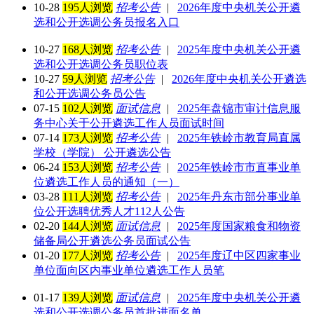
10-28
195人浏览
招考公告
|
2026年度中央机关公开遴
选和公开选调公务员报名入口
10-27
168人浏览
招考公告
|
2025年度中央机关公开遴
选和公开选调公务员职位表
10-27
59人浏览
招考公告
|
2026年度中央机关公开遴选
和公开选调公务员公告
07-15
102人浏览
面试信息
|
2025年盘锦市审计信息服
务中心关于公开遴选工作人员面试时间
07-14
173人浏览
招考公告
|
2025年铁岭市教育局直属
学校（学院） 公开遴选公告
06-24
153人浏览
招考公告
|
2025年铁岭市市直事业单
位遴选工作人员的通知（一）
03-28
111人浏览
招考公告
|
2025年丹东市部分事业单
位公开选聘优秀人才112人公告
02-20
144人浏览
面试信息
|
2025年度国家粮食和物资
储备局公开遴选公务员面试公告
01-20
177人浏览
招考公告
|
2025年度辽中区四家事业
单位面向区内事业单位遴选工作人员笔
01-17
139人浏览
面试信息
|
2025年度中央机关公开遴
选和公开选调公务员首批进面名单