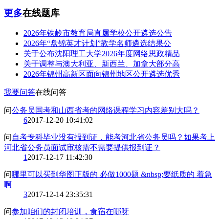
更多
在线题库
2026年铁岭市教育局直属学校公开遴选公告
2026年“盘锦英才计划”教学名师遴选结果公
关于公布沈阳理工大学2026年度网络思政精品
关于调整与澳大利亚、新西兰、加拿大部分高
2026年锦州高新区面向锦州地区公开遴选优秀
我要问答
在线问答
问
公务员国考和山西省考的网络课程学习内容差别大吗？
6
2017-12-20 10:41:02
问
自考专科毕业没有报到证，能考河北省公务员吗？如果考上
河北省公务员面试审核需不需要提供报到证？
1
2017-12-17 11:42:30
问
哪里可以买到华图正版的 必做1000题 &nbsp;要纸质的 着急
啊
3
2017-12-14 23:35:31
问
参加咱们的封闭培训，食宿在哪呀