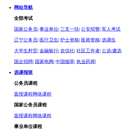
网站导航
全部考试
国家公务员
|
事业单位
|
三支一扶
|
公安招警
|
军人考试
辽宁公务员
|
医疗卫生
|
护士资格
|
医师资格
|
选调生
大学生村官
|
金融银行
|
农信社
|
社区工作者
|
公选/遴选
国企招聘
|
国家电网
|
中国烟草
|
执业药师
|
选课报班
公务员课程
面授课程
网络课程
国家公务员课程
面授课程
网络课程
事业单位课程