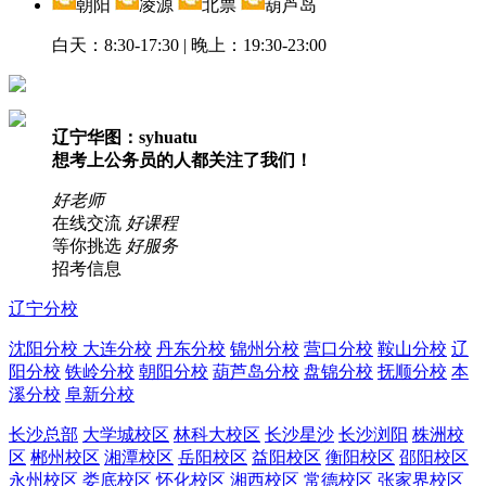
朝阳
凌源
北票
葫芦岛
白天：8:30-17:30 | 晚上：19:30-23:00
辽宁华图：syhuatu
想考上公务员的人都关注了我们！
好老师
在线交流
好课程
等你挑选
好服务
招考信息
辽宁分校
沈阳分校
大连分校
丹东分校
锦州分校
营口分校
鞍山分校
辽
阳分校
铁岭分校
朝阳分校
葫芦岛分校
盘锦分校
抚顺分校
本
溪分校
阜新分校
长沙总部
大学城校区
林科大校区
长沙星沙
长沙浏阳
株洲校
区
郴州校区
湘潭校区
岳阳校区
益阳校区
衡阳校区
邵阳校区
永州校区
娄底校区
怀化校区
湘西校区
常德校区
张家界校区