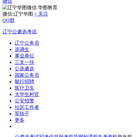
微信
华图教育
微信:辽宁华图
+ 关注
QQ群
辽宁公遴选考试
辽宁公务员
选调生
事业单位
三支一扶
公选遴选
国家公务员
银行招聘
医疗卫生
大学生村官
公安招警
社区工作者
军转干
更多
公遴选考试
招考信息
报考指导
网校课程
备考资料
您当前