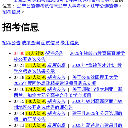
位置：
辽宁公遴选考试信息
辽宁人事考试
>
辽宁公选遴选
>
招考信息
>
招考信息
招考公告
成绩查询
面试信息
录用信息
07-30
24人浏览
招考公告
|
2026年铁岭市教育局直属学
校公开遴选公告
07-21
211人浏览
录用信息
|
2026年“盘锦英才计划”教
学名师遴选结果公示
07-18
267人浏览
招考公告
|
关于公布沈阳理工大学
2026年度网络思政精品建设项目遴选立项
07-16
174人浏览
招考公告
|
关于调整与澳大利亚、新
西兰、加拿大部分高校合作奖学金项目
07-15
140人浏览
招考公告
|
2026年锦州高新区面向锦
州地区公开遴选优秀教师公告
07-14
133人浏览
招考公告
|
建平县2026年公开选调教
师、教研员公告
07-13
241人浏览
录用信息
|
2025年葫芦岛市建昌县教