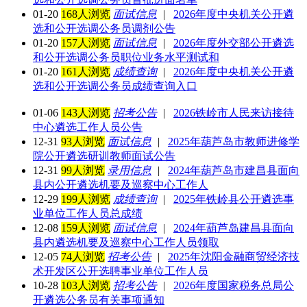
01-20
168人浏览
面试信息
|
2026年度中央机关公开遴
选和公开选调公务员调剂公告
01-20
157人浏览
面试信息
|
2026年度外交部公开遴选
和公开选调公务员职位业务水平测试和
01-20
161人浏览
成绩查询
|
2026年度中央机关公开遴
选和公开选调公务员成绩查询入口
01-06
143人浏览
招考公告
|
2026铁岭市人民来访接待
中心遴选工作人员公告
12-31
93人浏览
面试信息
|
2025年葫芦岛市教师进修学
院公开遴选研训教师面试公告
12-31
99人浏览
录用信息
|
2024年葫芦岛市建昌县面向
县内公开遴选机要及巡察中心工作人
12-29
199人浏览
成绩查询
|
2025年铁岭县公开遴选事
业单位工作人员总成绩
12-08
159人浏览
面试信息
|
2024年葫芦岛建昌县面向
县内遴选机要及巡察中心工作人员领取
12-05
74人浏览
招考公告
|
2025年沈阳金融商贸经济技
术开发区公开选聘事业单位工作人员
10-28
103人浏览
招考公告
|
2026年度国家税务总局公
开遴选公务员有关事项通知