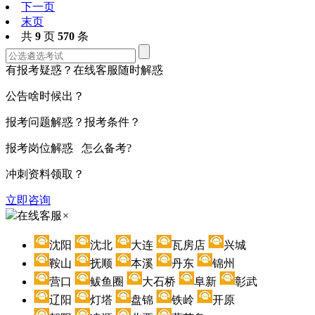
下一页
末页
共
9
页
570
条
有报考疑惑？在线客服随时解惑
公告啥时候出？
报考问题解惑？报考条件？
报考岗位解惑 怎么备考?
冲刺资料领取？
立即咨询
在线客服
×
沈阳
沈北
大连
瓦房店
兴城
鞍山
抚顺
本溪
丹东
锦州
营口
鲅鱼圈
大石桥
阜新
彰武
辽阳
灯塔
盘锦
铁岭
开原