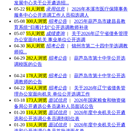
发展中心关于公开遴选招...
05-22
91人浏览
录用信息
|
2026年本溪市医疗保障事务
服务中心公开选调工作人员拟选调人
05-08
300人浏览
招考公告
|
2025年葫芦岛市建昌县教
育系统“归雁计划”公开选调教师补录
05-07
55人浏览
成绩查询
|
关于2026年辽宁省债务管理
办公室面向机关 事业单位公开选调
04-30
36人浏览
招考公告
|
锦州市第二十四中学选调教
师拟...
04-29
282人浏览
招考公告
|
葫芦岛市第十中学公开选
调校医的公告
04-24
178人浏览
招考公告
|
葫芦岛市第十中学公开选
调教师的公告
04-22
164人浏览
招考公告
|
关于2026年辽宁省债务管
理办公室面向机关 单位公开选调工作
03-18
173人浏览
面试信息
|
2026年国家粮食和物资储
备局公开遴选公务员递补人员面试公告
01-20
116人浏览
面试信息
|
2026年度中央机关公开遴
选和公开选调公务员调剂职位表
01-20
131人浏览
面试信息
|
2026年度中央机关公开遴
选和公开选调公务员首批进面名单