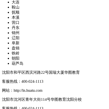
大连
鞍山
抚顺
本溪
营口
丹东
锦州
辽阳
阜新
盘锦
铁岭
朝阳
葫芦岛
沈阳市和平区西滨河路22号国瑞大厦华图教育
客服热线：
400-024-1113
网站：
http://ln.huatu.com
沈阳市沈河区青年大街114号华图教育沈阳分校
客服热线：
400-024-1113