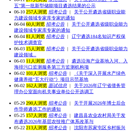
五”第一批新型储能项目遴选结果的公示
06-10
257人浏览
招考公告
|
关于公开遴选省级职业能
力建设领域专家库专家的通知
06-04
60人浏览
招考公告
|
关于公开遴选省级职业能力
建设领域专家库专家的通知
06-04
81人浏览
招考公告
|
辽宁遴选184名知识产权保
护技术调查官
06-03
15人浏览
招考公告
|
关于公开遴选省级职业能力
建设领域...
06-03
11人浏览
招考公告
|
遴选沿海产业基地入河、入
海排污口监测服务第三方监测机构项
06-02
101人浏览
招考公告
|
《关于深入开展水产绿色
健康养殖“五大行动”》项目示范基地
06-02
162人浏览
面试信息
|
关于2026年辽宁省债务管
理办公室面向机关事业单位公开选调工
05-29
290人浏览
招考公告
|
关于开展2026年博士后合
作导师遴选工作的通知
05-25
157人浏览
招考公告
|
建昌县农业农村局关于发
布遴选2026年基层农技推广体系改革与
05-22
213人浏览
招考公告
|
沈阳市苏家屯区乡村振兴