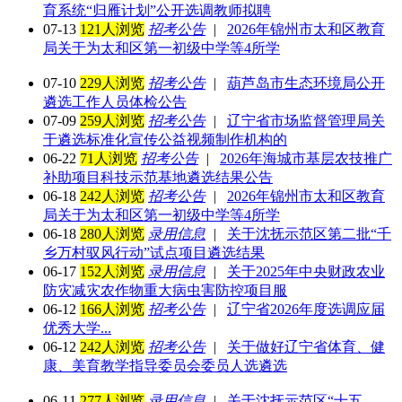
育系统“归雁计划”公开选调教师拟聘
07-13
121人浏览
招考公告
|
2026年锦州市太和区教育
局关于为太和区第一初级中学等4所学
07-10
229人浏览
招考公告
|
葫芦岛市生态环境局公开
遴选工作人员体检公告
07-09
259人浏览
招考公告
|
辽宁省市场监督管理局关
于遴选标准化宣传公益视频制作机构的
06-22
71人浏览
招考公告
|
2026年海城市基层农技推广
补助项目科技示范基地遴选结果公告
06-18
242人浏览
招考公告
|
2026年锦州市太和区教育
局关于为太和区第一初级中学等4所学
06-18
280人浏览
录用信息
|
关于沈抚示范区第二批“千
乡万村驭风行动”试点项目遴选结果
06-17
152人浏览
录用信息
|
关于2025年中央财政农业
防灾减灾农作物重大病虫害防控项目服
06-12
166人浏览
招考公告
|
辽宁省2026年度选调应届
优秀大学...
06-12
242人浏览
招考公告
|
关于做好辽宁省体育、健
康、美育教学指导委员会委员人选遴选
06-11
277人浏览
录用信息
|
关于沈抚示范区“十五