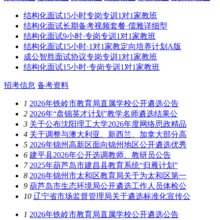
结构化面试15小时专岗专训1对1家教班
结构化面试长期备考视频套餐·儒雅详细型
结构化面试9小时·专岗专训1对1家教班
结构化面试15小时·1对1家教定向培养计划A版
成公智胜面试协议专岗专训1对1家教班
结构化面试15小时·专岗专训1对1家教班
招考信息
备考资料
1
2026年铁岭市教育局直属学校公开遴选公告
2
2026年“盘锦英才计划”教学名师遴选结果公
3
关于公布沈阳理工大学2026年度网络思政精品
4
关于调整与澳大利亚、新西兰、加拿大部分高
5
2026年锦州高新区面向锦州地区公开遴选优秀
6
建平县2026年公开选调教师、教研员公告
7
2025年葫芦岛市建昌县教育系统“归雁计划”
8
2026年锦州市太和区教育局关于为太和区第一
9
葫芦岛市生态环境局公开遴选工作人员体检公
10
辽宁省市场监督管理局关于遴选标准化宣传公
1
2026年铁岭市教育局直属学校公开遴选公告