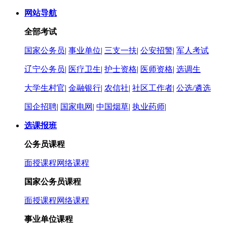
网站导航
全部考试
国家公务员
|
事业单位
|
三支一扶
|
公安招警
|
军人考试
辽宁公务员
|
医疗卫生
|
护士资格
|
医师资格
|
选调生
大学生村官
|
金融银行
|
农信社
|
社区工作者
|
公选/遴选
国企招聘
|
国家电网
|
中国烟草
|
执业药师
|
选课报班
公务员课程
面授课程
网络课程
国家公务员课程
面授课程
网络课程
事业单位课程