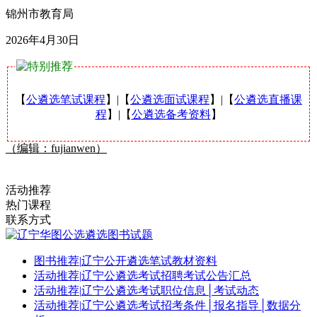
锦州市教育局
2026年4月30日
【
公遴选笔试课程
】|【
公遴选面试课程
】|【
公遴选直播课
程
】|【
公遴选备考资料
】
（编辑：fujianwen）
活动推荐
热门课程
联系方式
图书推荐
|
辽宁公开遴选笔试教材资料
活动推荐
|
辽宁公遴选考试招聘考试公告汇总
活动推荐
|
辽宁公遴选考试职位信息│考试动态
活动推荐
|
辽宁公遴选考试招考条件│报名指导│数据分