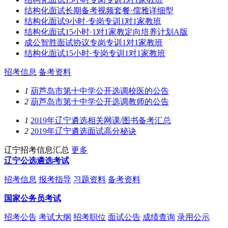
结构化面试长期备考视频套餐·儒雅详细型
结构化面试9小时·专岗专训1对1家教班
结构化面试15小时·1对1家教定向培养计划A版
成公智胜面试协议专岗专训1对1家教班
结构化面试15小时·专岗专训1对1家教班
招考信息
备考资料
1
葫芦岛市第十中学公开选调校医的公告
2
葫芦岛市第十中学公开选调教师的公告
1
2019年辽宁遴选相关网课/图书备考汇总
2
2019年辽宁遴选面试高分秘诀
辽宁招考信息汇总
更多
辽宁公选遴选考试
招考信息
报考指导
习题资料
备考资料
国家公务员考试
招考公告
考试大纲
招考职位
面试公告
成绩查询
录用公示