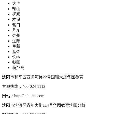
大连
鞍山
抚顺
本溪
营口
丹东
锦州
辽阳
阜新
盘锦
铁岭
朝阳
葫芦岛
沈阳市和平区西滨河路22号国瑞大厦华图教育
客服热线：
400-024-1113
网站：
http://ln.huatu.com
沈阳市沈河区青年大街114号华图教育沈阳分校