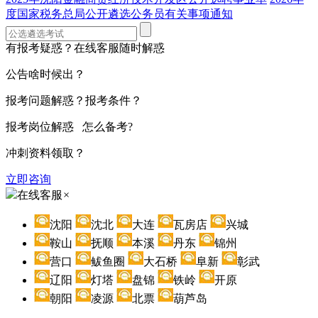
度国家税务总局公开遴选公务员有关事项通知
有报考疑惑？在线客服随时解惑
公告啥时候出？
报考问题解惑？报考条件？
报考岗位解惑 怎么备考?
冲刺资料领取？
立即咨询
在线客服
×
沈阳
沈北
大连
瓦房店
兴城
鞍山
抚顺
本溪
丹东
锦州
营口
鲅鱼圈
大石桥
阜新
彰武
辽阳
灯塔
盘锦
铁岭
开原
朝阳
凌源
北票
葫芦岛