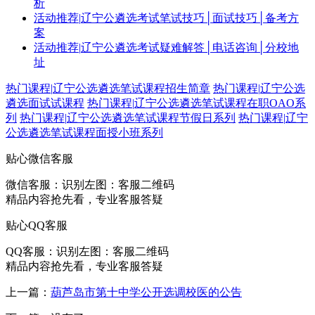
析
活动推荐
|
辽宁公遴选考试笔试技巧│面试技巧│备考方
案
活动推荐
|
辽宁公遴选考试疑难解答│电话咨询│分校地
址
热门课程
|
辽宁公选遴选笔试课程招生简章
热门课程
|
辽宁公选
遴选面试试课程
热门课程
|
辽宁公选遴选笔试课程在职OAO系
列
热门课程
|
辽宁公选遴选笔试课程节假日系列
热门课程
|
辽宁
公选遴选笔试课程面授小班系列
贴心微信客服
微信客服：
识别左图：客服二维码
精品内容抢先看，专业客服答疑
贴心QQ客服
QQ客服：
识别左图：客服二维码
精品内容抢先看，专业客服答疑
上一篇：
葫芦岛市第十中学公开选调校医的公告