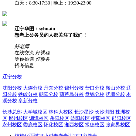
白天：8:30-17:30 | 晚上：19:30-23:00
辽宁华图：syhuatu
想考上公务员的人都关注了我们！
好老师
在线交流
好课程
等你挑选
好服务
招考信息
辽宁分校
沈阳分校
大连分校
丹东分校
锦州分校
营口分校
鞍山分校
辽
阳分校
铁岭分校
朝阳分校
葫芦岛分校
盘锦分校
抚顺分校
本
溪分校
阜新分校
长沙总部
大学城校区
林科大校区
长沙星沙
长沙浏阳
株洲校
区
郴州校区
湘潭校区
岳阳校区
益阳校区
衡阳校区
邵阳校区
永州校区
娄底校区
怀化校区
湘西校区
常德校区
张家界校区
结构化面试15小时专岗专训1对1家教班