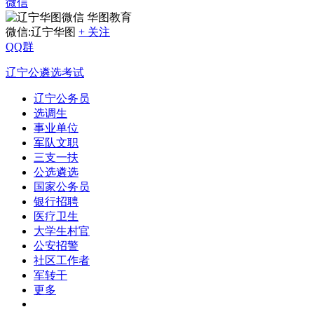
微信
华图教育
微信:辽宁华图
+ 关注
QQ群
辽宁公遴选考试
辽宁公务员
选调生
事业单位
军队文职
三支一扶
公选遴选
国家公务员
银行招聘
医疗卫生
大学生村官
公安招警
社区工作者
军转干
更多