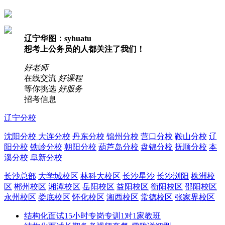
辽宁华图：syhuatu
想考上公务员的人都关注了我们！
好老师
在线交流
好课程
等你挑选
好服务
招考信息
辽宁分校
沈阳分校
大连分校
丹东分校
锦州分校
营口分校
鞍山分校
辽
阳分校
铁岭分校
朝阳分校
葫芦岛分校
盘锦分校
抚顺分校
本
溪分校
阜新分校
长沙总部
大学城校区
林科大校区
长沙星沙
长沙浏阳
株洲校
区
郴州校区
湘潭校区
岳阳校区
益阳校区
衡阳校区
邵阳校区
永州校区
娄底校区
怀化校区
湘西校区
常德校区
张家界校区
结构化面试15小时专岗专训1对1家教班