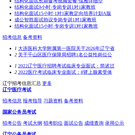
结构化面试长期备考视频套餐·儒雅详细型
结构化面试9小时·专岗专训1对1家教班
结构化面试15小时·1对1家教定向培养计划A版
成公智胜面试协议专岗专训1对1家教班
结构化面试15小时·专岗专训1对1家教班
招考信息
备考资料
1
大连医科大学附属第一医院关于2026年辽宁省
2
关于千山区医疗保障局招聘1名公益性岗位公
1
2022辽宁医疗招聘考试临床专业面试：简述过
2
2022医疗考试临床专业面试：β肾上腺素受体
辽宁招考信息汇总
更多
辽宁医疗考试
招考信息
报考指导
习题资料
备考资料
国家公务员考试
招考公告
考试大纲
招考职位
面试公告
成绩查询
录用公示
辽宁公务员考试