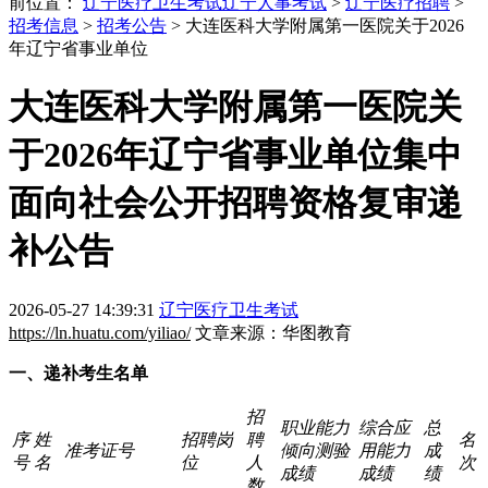
前位置：
辽宁医疗卫生考试
辽宁人事考试
>
辽宁医疗招聘
>
招考信息
>
招考公告
> 大连医科大学附属第一医院关于2026
年辽宁省事业单位
大连医科大学附属第一医院关
于2026年辽宁省事业单位集中
面向社会公开招聘资格复审递
补公告
2026-05-27 14:39:31
辽宁医疗卫生考试
https://ln.huatu.com/yiliao/
文章来源：华图教育
一、递补考生名单
招
职业能力
综合应
总
序
姓
招聘岗
聘
名
准考证号
倾向测验
用能力
成
号
名
位
人
次
成绩
成绩
绩
数