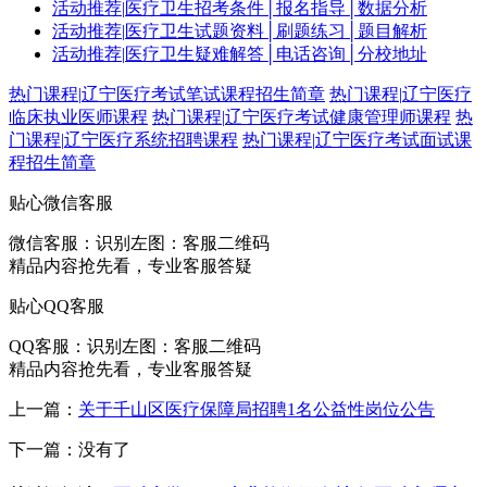
活动推荐
|
医疗卫生招考条件│报名指导│数据分析
活动推荐
|
医疗卫生试题资料│刷题练习│题目解析
活动推荐
|
医疗卫生疑难解答│电话咨询│分校地址
热门课程
|
辽宁医疗考试笔试课程招生简章
热门课程
|
辽宁医疗
临床执业医师课程
热门课程
|
辽宁医疗考试健康管理师课程
热
门课程
|
辽宁医疗系统招聘课程
热门课程
|
辽宁医疗考试面试课
程招生简章
贴心微信客服
微信客服：
识别左图：客服二维码
精品内容抢先看，专业客服答疑
贴心QQ客服
QQ客服：
识别左图：客服二维码
精品内容抢先看，专业客服答疑
上一篇：
关于千山区医疗保障局招聘1名公益性岗位公告
下一篇：没有了