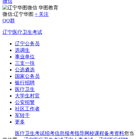
微信
华图教育
微信:辽宁华图
+ 关注
QQ群
辽宁医疗卫生考试
辽宁公务员
选调生
事业单位
三支一扶
公选遴选
国家公务员
银行招聘
医疗卫生
大学生村官
公安招警
社区工作者
军转干
更多
医疗卫生考试
招考信息
报考指导
网校课程
备考资料
您当