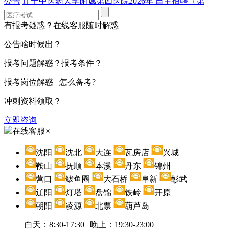
公告
辽宁中医药大学附属第四医院2026年 自主招聘（第
有报考疑惑？在线客服随时解惑
公告啥时候出？
报考问题解惑？报考条件？
报考岗位解惑 怎么备考?
冲刺资料领取？
立即咨询
在线客服
×
沈阳
沈北
大连
瓦房店
兴城
鞍山
抚顺
本溪
丹东
锦州
营口
鲅鱼圈
大石桥
阜新
彰武
辽阳
灯塔
盘锦
铁岭
开原
朝阳
凌源
北票
葫芦岛
白天：8:30-17:30 | 晚上：19:30-23:00