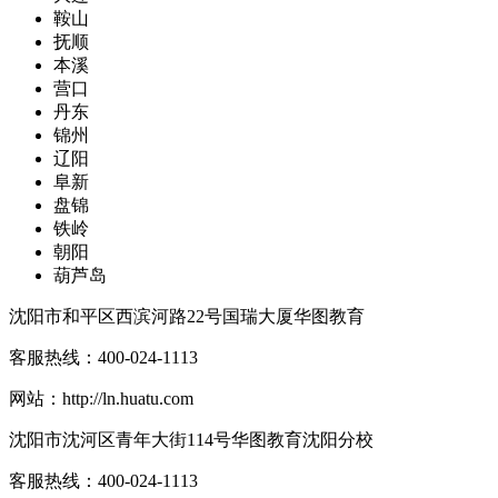
鞍山
抚顺
本溪
营口
丹东
锦州
辽阳
阜新
盘锦
铁岭
朝阳
葫芦岛
沈阳市和平区西滨河路22号国瑞大厦华图教育
客服热线：
400-024-1113
网站：
http://ln.huatu.com
沈阳市沈河区青年大街114号华图教育沈阳分校
客服热线：
400-024-1113