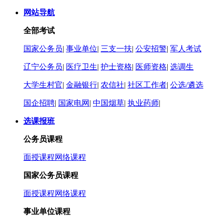
网站导航
全部考试
国家公务员
|
事业单位
|
三支一扶
|
公安招警
|
军人考试
辽宁公务员
|
医疗卫生
|
护士资格
|
医师资格
|
选调生
大学生村官
|
金融银行
|
农信社
|
社区工作者
|
公选/遴选
国企招聘
|
国家电网
|
中国烟草
|
执业药师
|
选课报班
公务员课程
面授课程
网络课程
国家公务员课程
面授课程
网络课程
事业单位课程