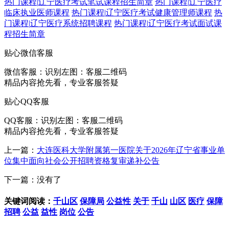
热门课程
|
辽宁医疗考试笔试课程招生简章
热门课程
|
辽宁医疗
临床执业医师课程
热门课程
|
辽宁医疗考试健康管理师课程
热
门课程
|
辽宁医疗系统招聘课程
热门课程
|
辽宁医疗考试面试课
程招生简章
贴心微信客服
微信客服：
识别左图：客服二维码
精品内容抢先看，专业客服答疑
贴心QQ客服
QQ客服：
识别左图：客服二维码
精品内容抢先看，专业客服答疑
上一篇：
大连医科大学附属第一医院关于2026年辽宁省事业单
位集中面向社会公开招聘资格复审递补公告
下一篇：没有了
关键词阅读：
千山区
保障局
公益性
关于
千山
山区
医疗
保障
招聘
公益
益性
岗位
公告