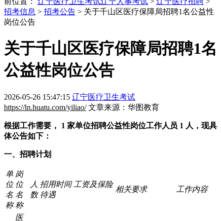
前位置：
辽宁医疗卫生考试
辽宁人事考试
>
辽宁医疗招聘
>
招考信息
>
招考公告
> 关于千山区医疗保障局招聘1名公益性
岗位公告
关于千山区医疗保障局招聘1名
公益性岗位公告
2026-05-26 15:47:15
辽宁医疗卫生考试
https://ln.huatu.com/yiliao/
文章来源：华图教育
根据工作需要，
1
家单位招聘公益性岗位工作人员
1
人，现具
体公告如下：
一、招聘计划
单
岗
位
位
人
招用时间
工资及保险
相关要求
工作内容
名
名
数
待遇
称
称
医