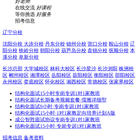
好老师
在线交流
好课程
等你挑选
好服务
招考信息
辽宁分校
沈阳分校
大连分校
丹东分校
锦州分校
营口分校
鞍山分校
辽
阳分校
铁岭分校
朝阳分校
葫芦岛分校
盘锦分校
抚顺分校
本
溪分校
阜新分校
长沙总部
大学城校区
林科大校区
长沙星沙
长沙浏阳
株洲校
区
郴州校区
湘潭校区
岳阳校区
益阳校区
衡阳校区
邵阳校区
永州校区
娄底校区
怀化校区
湘西校区
常德校区
张家界校区
结构化面试15小时专岗专训1对1家教班
结构化面试长期备考视频套餐·儒雅详细型
结构化面试9小时·专岗专训1对1家教班
结构化面试15小时·1对1家教定向培养计划A版
成公智胜面试协议专岗专训1对1家教班
结构化面试15小时·专岗专训1对1家教班
招考信息
备考资料