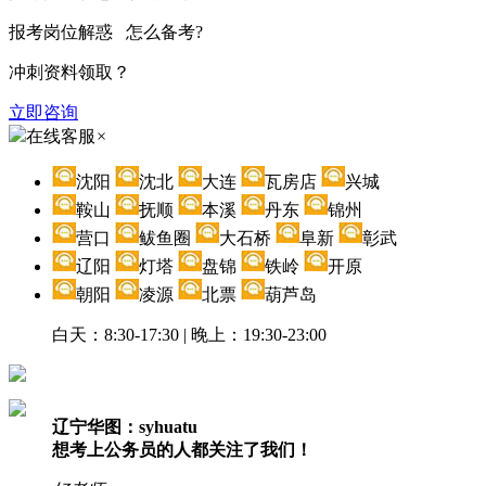
报考岗位解惑 怎么备考?
冲刺资料领取？
立即咨询
在线客服
×
沈阳
沈北
大连
瓦房店
兴城
鞍山
抚顺
本溪
丹东
锦州
营口
鲅鱼圈
大石桥
阜新
彰武
辽阳
灯塔
盘锦
铁岭
开原
朝阳
凌源
北票
葫芦岛
白天：8:30-17:30 | 晚上：19:30-23:00
辽宁华图：syhuatu
想考上公务员的人都关注了我们！