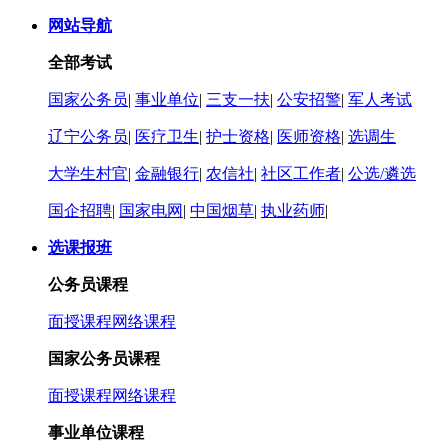
网站导航
全部考试
国家公务员
|
事业单位
|
三支一扶
|
公安招警
|
军人考试
辽宁公务员
|
医疗卫生
|
护士资格
|
医师资格
|
选调生
大学生村官
|
金融银行
|
农信社
|
社区工作者
|
公选/遴选
国企招聘
|
国家电网
|
中国烟草
|
执业药师
|
选课报班
公务员课程
面授课程
网络课程
国家公务员课程
面授课程
网络课程
事业单位课程