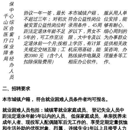
保
中
协议一年一签，最长
本市城镇户籍，
服从用人单
千
心
不超过三年；
对初次
符合公益性岗位
位安排，能
山
综
被安置公益性岗位时
录用条件， 45周
够有耐心、
区
合
距法定退休年龄不足
岁以下，男女不
细心周到的
医
窗
5年的，可工作至法
限，大中专及以
为办事群众
1
疗
口
定退休前一个月;按相
上学历，有计算
提供相关政
保
业
关规定交纳五险；工
机应用基础，能
策咨询、办
障
务
资2080 元
（含个人
熟练操作电脑及
理服务等工
局
经
扣除保险费用）
相应办公软件。
作。
办
人
员
二、招聘要求
本市城镇户籍，
符合就业困难人员条件者均可报名。
就业困难人员包括：城镇零就业家庭成员、
登记失业人员中
距法定退休年龄5年以内的人员、
低保家庭成员、单亲抚养未
成年人者、现役军人配偶随军后无工作的、享受定期定量抚恤
和生活补助的优抚对象、烈属
、连续失业1年以上且接受人力