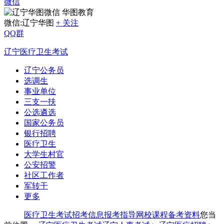
微信
华图教育
微信:辽宁华图
+ 关注
QQ群
辽宁医疗卫生考试
辽宁公务员
选调生
事业单位
三支一扶
公选遴选
国家公务员
银行招聘
医疗卫生
大学生村官
公安招警
社区工作者
军转干
更多
医疗卫生考试
招考信息
报考指导
网校课程
备考资料
您当