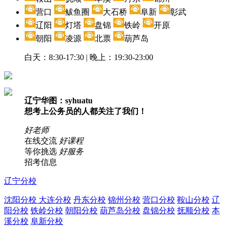
营口
鲅鱼圈
大石桥
阜新
彰武
辽阳
灯塔
盘锦
铁岭
开原
朝阳
凌源
北票
葫芦岛
白天：8:30-17:30 | 晚上：19:30-23:00
辽宁华图：syhuatu
想考上公务员的人都关注了我们！
好老师
在线交流
好课程
等你挑选
好服务
招考信息
辽宁分校
沈阳分校
大连分校
丹东分校
锦州分校
营口分校
鞍山分校
辽
阳分校
铁岭分校
朝阳分校
葫芦岛分校
盘锦分校
抚顺分校
本
溪分校
阜新分校