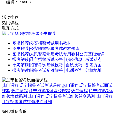
（编辑：lnht01）
活动推荐
热门课程
联系方式
图书推荐
|
公安招警考试用书教材
图书推荐
|
公安辅警招录考试教材题库
图书推荐
|
人民警察录用考试专用教材公安基础知识
报考解读
|
辽宁招警考试公告│职位信息│考试动态
报考解读
|
招警考试笔试技巧│面试技巧│备考方案
报考解读
|
招警考试疑难解答│电话咨询│分校地址
热门课程
|
辽宁招警考试笔试课程
热门课程
|
辽宁招警考试面试
课程
热门课程
|
辽宁招警考试网校课程
热门课程
|
辽宁招警考试
红领培优系列
热门课程
|
辽宁招警考试红领尊享系列
热门课程
|
辽宁招警考试红领决胜系列
贴心微信客服