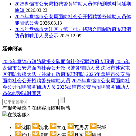
2025盘锦市公安局招聘警务辅助人员体能测试时间延期
通知
2026.03.23
2025年盘锦市公安局面向社会公开招聘警务辅助人员体
能测试公告
2026.03.13
2025年盘锦市大洼区（第二批）招聘合同制政府专职消
防员拟聘用人员公示
2025.12.09
延伸阅读
2026年盘锦市消防救援支队面向社会招聘政府专职消
2025年
盘锦市公安局面向社会公开招聘警务辅助人员
沈阳市苏家屯
区消防救援大队（补录）政府专职消防
2025年盘锦市公安局
面向社会公开招聘警务辅助人员
2025年盘锦市公安局面向社
会公开招聘警务辅助人员
2025盘锦市公安局招聘警务辅助人
员体能测试时间延
有报考疑惑？在线客服随时解惑
在线客服
×
沈阳
沈北
大连
瓦房店
兴城
鞍山
抚顺
本溪
丹东
锦州