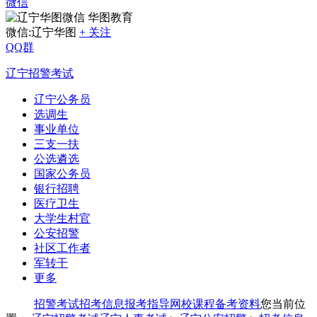
微信
华图教育
微信:辽宁华图
+ 关注
QQ群
辽宁招警考试
辽宁公务员
选调生
事业单位
三支一扶
公选遴选
国家公务员
银行招聘
医疗卫生
大学生村官
公安招警
社区工作者
军转干
更多
招警考试
招考信息
报考指导
网校课程
备考资料
您当前位