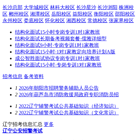
长沙总部
大学城校区
林科大校区
长沙星沙
长沙浏阳
株洲校
区
郴州校区
湘潭校区
岳阳校区
益阳校区
衡阳校区
邵阳校区
永州校区
娄底校区
怀化校区
湘西校区
常德校区
张家界校区
结构化面试15小时专岗专训1对1家教班
结构化面试长期备考视频套餐·儒雅详细型
结构化面试9小时·专岗专训1对1家教班
结构化面试15小时·1对1家教定向培养计划A版
成公智胜面试协议专岗专训1对1家教班
结构化面试15小时·专岗专训1对1家教班
招考信息
备考资料
1
2026年朝阳市招聘警务辅助人员公告
2
2026年葫芦岛市消防救援局政府专职消防员招
1
2022辽宁辅警考试公共基础知识（经济知识）
2
2022辽宁辅警考试公共基础知识（文化常识）
辽宁招考信息汇总
更多
辽宁公安招警考试