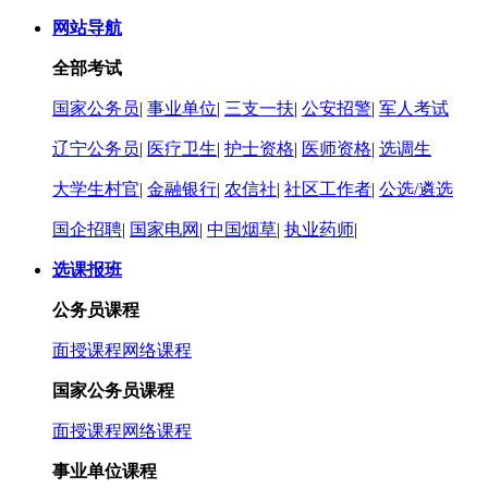
网站导航
全部考试
国家公务员
|
事业单位
|
三支一扶
|
公安招警
|
军人考试
辽宁公务员
|
医疗卫生
|
护士资格
|
医师资格
|
选调生
大学生村官
|
金融银行
|
农信社
|
社区工作者
|
公选/遴选
国企招聘
|
国家电网
|
中国烟草
|
执业药师
|
选课报班
公务员课程
面授课程
网络课程
国家公务员课程
面授课程
网络课程
事业单位课程