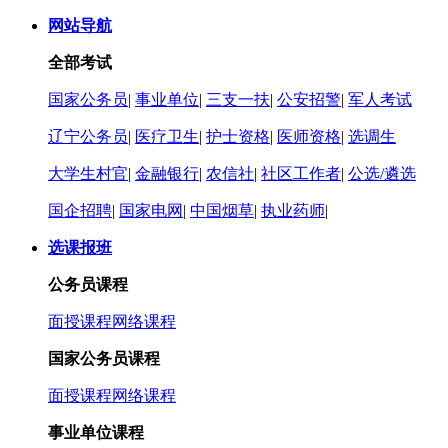
网站导航
全部考试
国家公务员
|
事业单位
|
三支一扶
|
公安招警
|
军人考试
辽宁公务员
|
医疗卫生
|
护士资格
|
医师资格
|
选调生
大学生村官
|
金融银行
|
农信社
|
社区工作者
|
公选/遴选
国企招聘
|
国家电网
|
中国烟草
|
执业药师
|
选课报班
公务员课程
面授课程
网络课程
国家公务员课程
面授课程
网络课程
事业单位课程