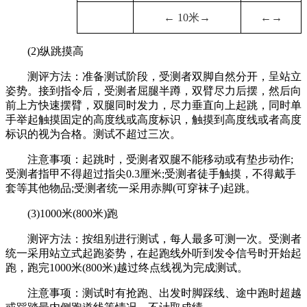
← 10米→
←→
(2)纵跳摸高
测评方法：准备测试阶段，受测者双脚自然分开，呈站立
姿势。接到指令后，受测者屈腿半蹲，双臂尽力后摆，然后向
前上方快速摆臂，双腿同时发力，尽力垂直向上起跳，同时单
手举起触摸固定的高度线或高度标识，触摸到高度线或者高度
标识的视为合格。测试不超过三次。
注意事项：起跳时，受测者双腿不能移动或有垫步动作;
受测者指甲不得超过指尖0.3厘米;受测者徒手触摸，不得戴手
套等其他物品;受测者统一采用赤脚(可穿袜子)起跳。
(3)1000米(800米)跑
测评方法：按组别进行测试，每人最多可测一次。受测者
统一采用站立式起跑姿势，在起跑线外听到发令信号时开始起
跑，跑完1000米(800米)越过终点线视为完成测试。
注意事项：测试时有抢跑、出发时脚踩线、途中跑时超越