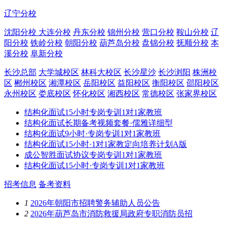
辽宁分校
沈阳分校
大连分校
丹东分校
锦州分校
营口分校
鞍山分校
辽
阳分校
铁岭分校
朝阳分校
葫芦岛分校
盘锦分校
抚顺分校
本
溪分校
阜新分校
长沙总部
大学城校区
林科大校区
长沙星沙
长沙浏阳
株洲校
区
郴州校区
湘潭校区
岳阳校区
益阳校区
衡阳校区
邵阳校区
永州校区
娄底校区
怀化校区
湘西校区
常德校区
张家界校区
结构化面试15小时专岗专训1对1家教班
结构化面试长期备考视频套餐·儒雅详细型
结构化面试9小时·专岗专训1对1家教班
结构化面试15小时·1对1家教定向培养计划A版
成公智胜面试协议专岗专训1对1家教班
结构化面试15小时·专岗专训1对1家教班
招考信息
备考资料
1
2026年朝阳市招聘警务辅助人员公告
2
2026年葫芦岛市消防救援局政府专职消防员招