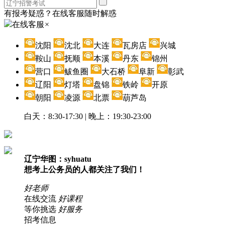
有报考疑惑？在线客服随时解惑
在线客服
×
沈阳
沈北
大连
瓦房店
兴城
鞍山
抚顺
本溪
丹东
锦州
营口
鲅鱼圈
大石桥
阜新
彰武
辽阳
灯塔
盘锦
铁岭
开原
朝阳
凌源
北票
葫芦岛
白天：8:30-17:30 | 晚上：19:30-23:00
辽宁华图：syhuatu
想考上公务员的人都关注了我们！
好老师
在线交流
好课程
等你挑选
好服务
招考信息