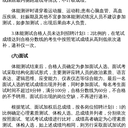
或踩踏最内侧跑道线等情况，不计取成绩。
体能测评时请穿着运动服、运动鞋;患有心脑血管、高血
压疾病、妊娠期及其他不宜参加体能测试情况人员不建议参加
测试，如参加测试，出现后果由本人负责。
3.体能测试合格人员未达到招聘计划1：2比例的，在笔试
成绩达到合格分数线的考生中按照笔试成绩从高到低依次递
补，递补仅一次。
(六)面试
体能测试结束后，合格人员确定为参加面试人选。面试考
试采取结构化面试形式，主要测评应聘人员的政治素质、语言
表达、逻辑思维、应变能力、仪表仪态等综合能力。最后一名
面试人选的笔试成绩出现并列者，同时参加面试。每名考生面
试时间不超过8分钟，满分100分，合格分数线为60分，不合格
的不予聘用。面试后出现的岗位空缺，不再进行递补。
根据笔试、面试加权后总成绩，按各岗位招聘计划1：1的
比例确定心理素质测试、体检人选。总成绩并列者，分别依次
按照面试、笔试考试成绩进行比对，成绩高者确定为心理素质
测试、体检人选，如上述成绩均相同，则另行采取面试加试的