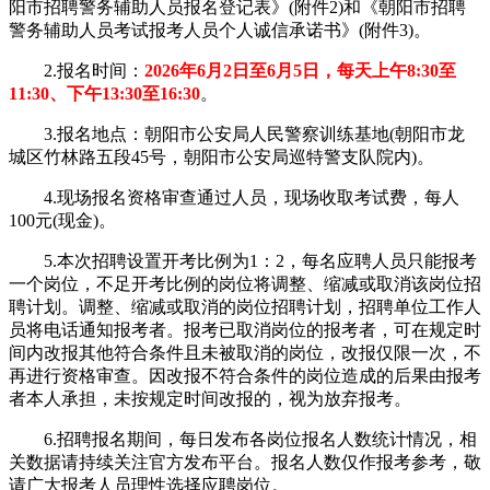
阳市招聘警务辅助人员报名登记表》(附件2)和《朝阳市招聘
警务辅助人员考试报考人员个人诚信承诺书》(附件3)。
2.报名时间：
2026年6月2日至6月5日，每天上午8:30至
11:30、下午13:30至16:30
。
3.报名地点：朝阳市公安局人民警察训练基地(朝阳市龙
城区竹林路五段45号，朝阳市公安局巡特警支队院内)。
4.现场报名资格审查通过人员，现场收取考试费，每人
100元(现金)。
5.本次招聘设置开考比例为1：2，每名应聘人员只能报考
一个岗位，不足开考比例的岗位将调整、缩减或取消该岗位招
聘计划。调整、缩减或取消的岗位招聘计划，招聘单位工作人
员将电话通知报考者。报考已取消岗位的报考者，可在规定时
间内改报其他符合条件且未被取消的岗位，改报仅限一次，不
再进行资格审查。因改报不符合条件的岗位造成的后果由报考
者本人承担，未按规定时间改报的，视为放弃报考。
6.招聘报名期间，每日发布各岗位报名人数统计情况，相
关数据请持续关注官方发布平台。报名人数仅作报考参考，敬
请广大报考人员理性选择应聘岗位。