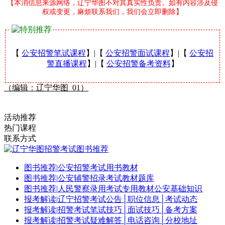
【本消信息来源网络，辽宁华图不对其真实性负责。如有内容涉及侵
权或变更，麻烦联系我们，我们会立即删除】
【
公安招警笔试课程
】|【
公安招警面试课程
】|【
公安招
警直播课程
】|【
公安招警备考资料
】
（编辑：辽宁华图_01）
活动推荐
热门课程
联系方式
图书推荐
|
公安招警考试用书教材
图书推荐
|
公安辅警招录考试教材题库
图书推荐
|
人民警察录用考试专用教材公安基础知识
报考解读
|
辽宁招警考试公告│职位信息│考试动态
报考解读
|
招警考试笔试技巧│面试技巧│备考方案
报考解读
|
招警考试疑难解答│电话咨询│分校地址