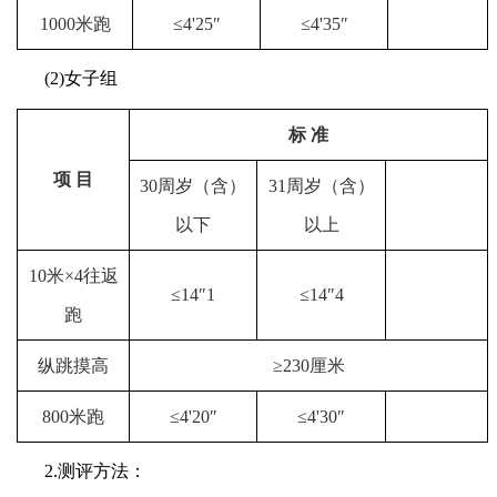
1000米跑
≤4'25″
≤4'35″
(2)女子组
标 准
项 目
30周岁（含）
31周岁（含）
以下
以上
10米×4往返
≤14″1
≤14″4
跑
纵跳摸高
≥230厘米
800米跑
≤4'20″
≤4'30″
2.测评方法：