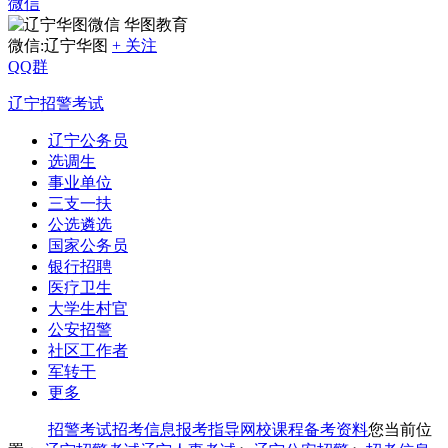
微信
华图教育
微信:辽宁华图
+ 关注
QQ群
辽宁招警考试
辽宁公务员
选调生
事业单位
三支一扶
公选遴选
国家公务员
银行招聘
医疗卫生
大学生村官
公安招警
社区工作者
军转干
更多
招警考试
招考信息
报考指导
网校课程
备考资料
您当前位