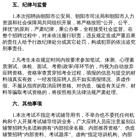
五、纪律与监督
1.本次招聘由朝阳市公安局、朝阳市司法局和朝阳市人力
资源和社会保障局共同组织开展，将严格按照“公开、公平、
择优”的原则，严肃纪律，秉公办事，全程接受社会监督。在
整个招聘过程中，对未依法履行职责，违反规定造成严重后果
的责任人给予行政纪律处分或其它处罚，构成犯罪的依法追究
刑事责任。
2.凡考生未在规定时间内按要求参加笔试、体测、心理素
质测试、体检、面试、考察(政审)等环节的，均视为自动放弃
应聘资格。资格审查贯穿招考全过程，填报的信息与提交的材
料须真实有效，一经发现应聘人员不如实填报情况、弄虚作
假、不服从指挥的取消应聘资格。对伪造、编造有关证件、材
料等骗取考试资格的，将按照相关法律法规严肃处理。
六、其他事项
1.本次考试不指定考试辅导用书，不举办也不委托任何机
构和个人开展考试辅导培训业务，广大应聘人员应注意鉴别以
辅警招聘为名谎称拥有“内部招录名额、内部推荐资格”、伪造
辅警招聘“内部资料、考试题库”、虚构“指定培训机构、内部