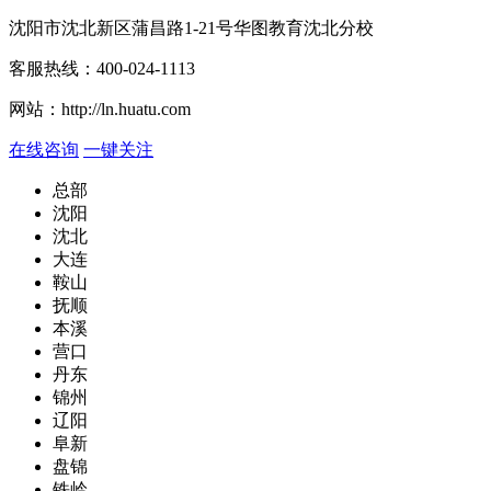
沈阳市沈北新区蒲昌路1-21号华图教育沈北分校
客服热线：
400-024-1113
网站：
http://ln.huatu.com
在线咨询
一键关注
总部
沈阳
沈北
大连
鞍山
抚顺
本溪
营口
丹东
锦州
辽阳
阜新
盘锦
铁岭