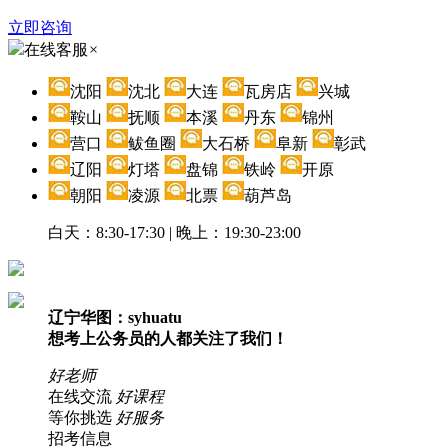
立即咨询
在线客服
×
沈阳
沈北
大连
瓦房店
兴城
鞍山
抚顺
本溪
丹东
锦州
营口
鲅鱼圈
大石桥
阜新
彰武
辽阳
灯塔
盘锦
铁岭
开原
朝阳
凌源
北票
葫芦岛
白天：8:30-17:30 | 晚上：19:30-23:00
辽宁华图：syhuatu
想考上公务员的人都关注了我们！
好老师
在线交流
好课程
等你挑选
好服务
招考信息