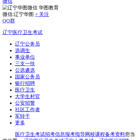
微信
华图教育
微信:辽宁华图
+ 关注
QQ群
辽宁医疗卫生考试
辽宁公务员
选调生
事业单位
三支一扶
公选遴选
国家公务员
银行招聘
医疗卫生
大学生村官
公安招警
社区工作者
军转干
更多
医疗卫生考试
招考信息
报考指导
网校课程
备考资料
您当