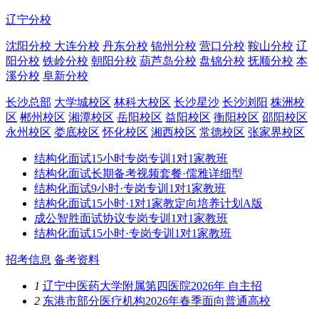
辽宁分校
沈阳分校
大连分校
丹东分校
锦州分校
营口分校
鞍山分校
辽
阳分校
铁岭分校
朝阳分校
葫芦岛分校
盘锦分校
抚顺分校
本
溪分校
阜新分校
长沙总部
大学城校区
林科大校区
长沙星沙
长沙浏阳
株洲校
区
郴州校区
湘潭校区
岳阳校区
益阳校区
衡阳校区
邵阳校区
永州校区
娄底校区
怀化校区
湘西校区
常德校区
张家界校区
结构化面试15小时专岗专训1对1家教班
结构化面试长期备考视频套餐·儒雅详细型
结构化面试9小时·专岗专训1对1家教班
结构化面试15小时·1对1家教定向培养计划A版
成公智胜面试协议专岗专训1对1家教班
结构化面试15小时·专岗专训1对1家教班
招考信息
备考资料
1
辽宁中医药大学附属第四医院2026年 自主招
2
东港市部分医疗机构2026年春季面向普通高校