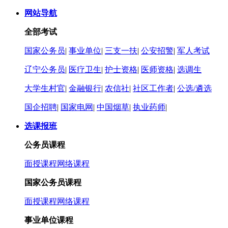
网站导航
全部考试
国家公务员
|
事业单位
|
三支一扶
|
公安招警
|
军人考试
辽宁公务员
|
医疗卫生
|
护士资格
|
医师资格
|
选调生
大学生村官
|
金融银行
|
农信社
|
社区工作者
|
公选/遴选
国企招聘
|
国家电网
|
中国烟草
|
执业药师
|
选课报班
公务员课程
面授课程
网络课程
国家公务员课程
面授课程
网络课程
事业单位课程