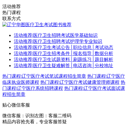
活动推荐
热门课程
联系方式
活动推荐
|
医疗卫生招聘考试医学基础知识
活动推荐
|
医疗卫生招聘考试护理学专业知识
活动推荐
|
医疗卫生考试公告│职位信息│考试动态
活动推荐
|
医疗卫生招考条件│报名指导│数据分析
活动推荐
|
医疗卫生试题资料│刷题练习│题目解析
活动推荐
|
医疗卫生疑难解答│电话咨询│分校地址
热门课程
|
辽宁医疗考试笔试课程招生简章
热门课程
|
辽宁医疗
临床执业医师课程
热门课程
|
辽宁医疗考试健康管理师课程
热
门课程
|
辽宁医疗系统招聘课程
热门课程
|
辽宁医疗考试面试课
程招生简章
贴心微信客服
微信客服：
识别左图：客服二维码
精品内容抢先看，专业客服答疑