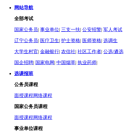
网站导航
全部考试
国家公务员
|
事业单位
|
三支一扶
|
公安招警
|
军人考试
辽宁公务员
|
医疗卫生
|
护士资格
|
医师资格
|
选调生
大学生村官
|
金融银行
|
农信社
|
社区工作者
|
公选/遴选
国企招聘
|
国家电网
|
中国烟草
|
执业药师
|
选课报班
公务员课程
面授课程
网络课程
国家公务员课程
面授课程
网络课程
事业单位课程