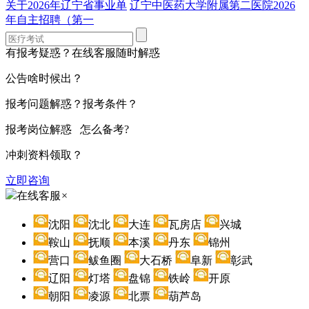
关于2026年辽宁省事业单
辽宁中医药大学附属第二医院2026
年自主招聘（第一
有报考疑惑？在线客服随时解惑
公告啥时候出？
报考问题解惑？报考条件？
报考岗位解惑 怎么备考?
冲刺资料领取？
立即咨询
在线客服
×
沈阳
沈北
大连
瓦房店
兴城
鞍山
抚顺
本溪
丹东
锦州
营口
鲅鱼圈
大石桥
阜新
彰武
辽阳
灯塔
盘锦
铁岭
开原
朝阳
凌源
北票
葫芦岛