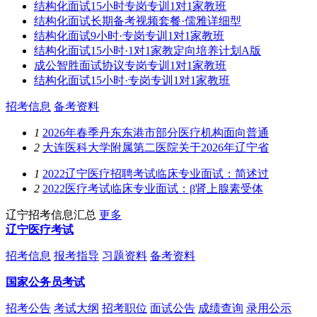
结构化面试15小时专岗专训1对1家教班
结构化面试长期备考视频套餐·儒雅详细型
结构化面试9小时·专岗专训1对1家教班
结构化面试15小时·1对1家教定向培养计划A版
成公智胜面试协议专岗专训1对1家教班
结构化面试15小时·专岗专训1对1家教班
招考信息
备考资料
1
2026年春季丹东东港市部分医疗机构面向普通
2
大连医科大学附属第二医院关于2026年辽宁省
1
2022辽宁医疗招聘考试临床专业面试：简述过
2
2022医疗考试临床专业面试：β肾上腺素受体
辽宁招考信息汇总
更多
辽宁医疗考试
招考信息
报考指导
习题资料
备考资料
国家公务员考试
招考公告
考试大纲
招考职位
面试公告
成绩查询
录用公示