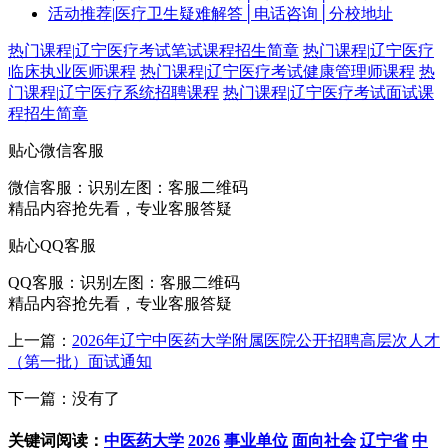
活动推荐
|
医疗卫生疑难解答│电话咨询│分校地址
热门课程
|
辽宁医疗考试笔试课程招生简章
热门课程
|
辽宁医疗
临床执业医师课程
热门课程
|
辽宁医疗考试健康管理师课程
热
门课程
|
辽宁医疗系统招聘课程
热门课程
|
辽宁医疗考试面试课
程招生简章
贴心微信客服
微信客服：
识别左图：客服二维码
精品内容抢先看，专业客服答疑
贴心QQ客服
QQ客服：
识别左图：客服二维码
精品内容抢先看，专业客服答疑
上一篇：
2026年辽宁中医药大学附属医院公开招聘高层次人才
（第一批）面试通知
下一篇：没有了
关键词阅读：
中医药大学
2026
事业单位
面向社会
辽宁省
中