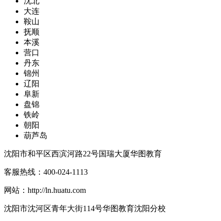
沈北
大连
鞍山
抚顺
本溪
营口
丹东
锦州
辽阳
阜新
盘锦
铁岭
朝阳
葫芦岛
沈阳市和平区西滨河路22号国瑞大厦华图教育
客服热线：
400-024-1113
网站：
http://ln.huatu.com
沈阳市沈河区青年大街114号华图教育沈阳分校