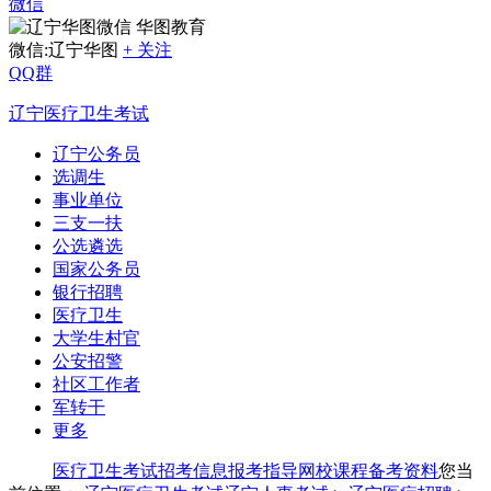
微信
华图教育
微信:辽宁华图
+ 关注
QQ群
辽宁医疗卫生考试
辽宁公务员
选调生
事业单位
三支一扶
公选遴选
国家公务员
银行招聘
医疗卫生
大学生村官
公安招警
社区工作者
军转干
更多
医疗卫生考试
招考信息
报考指导
网校课程
备考资料
您当