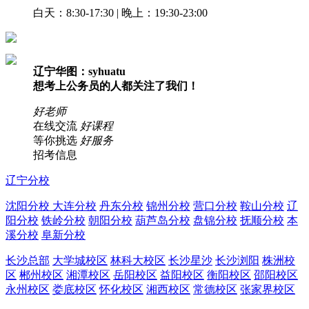
白天：8:30-17:30 | 晚上：19:30-23:00
辽宁华图：syhuatu
想考上公务员的人都关注了我们！
好老师
在线交流
好课程
等你挑选
好服务
招考信息
辽宁分校
沈阳分校
大连分校
丹东分校
锦州分校
营口分校
鞍山分校
辽
阳分校
铁岭分校
朝阳分校
葫芦岛分校
盘锦分校
抚顺分校
本
溪分校
阜新分校
长沙总部
大学城校区
林科大校区
长沙星沙
长沙浏阳
株洲校
区
郴州校区
湘潭校区
岳阳校区
益阳校区
衡阳校区
邵阳校区
永州校区
娄底校区
怀化校区
湘西校区
常德校区
张家界校区