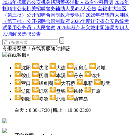
2026年抚顺市公安机关招聘警务辅助人员专业科目测
2026年
抚顺市公安机关招聘警务辅助人员452人公告
盘锦市大洼区
（第三批）公开招聘合同制政府专职消
2026年盘锦市大洼区
（第三批）公开招聘合同制政府
2026年度辽宁省公安系统考
试录用公务员（人民警察
2026年葫芦岛兴城市司法局专职人
民调解员选聘公告
有报考疑惑？在线客服随时解惑
在线客服
×
沈阳
沈北
大连
瓦房店
兴城
鞍山
抚顺
本溪
丹东
锦州
营口
鲅鱼圈
大石桥
阜新
彰武
辽阳
灯塔
盘锦
铁岭
开原
朝阳
凌源
北票
葫芦岛
白天：8:30-17:30 | 晚上：19:30-23:00