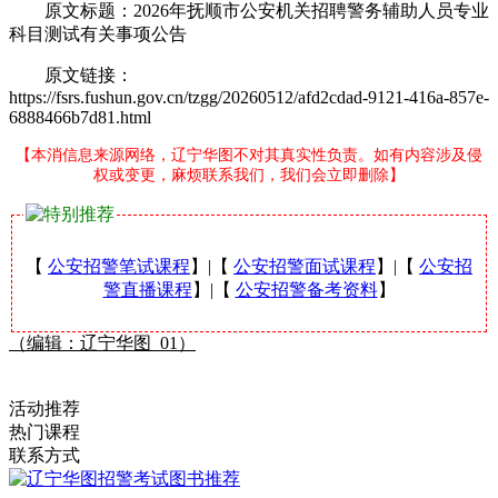
原文标题：2026年抚顺市公安机关招聘警务辅助人员专业
科目测试有关事项公告
原文链接：
https://fsrs.fushun.gov.cn/tzgg/20260512/afd2cdad-9121-416a-857e-
6888466b7d81.html
【本消信息来源网络，辽宁华图不对其真实性负责。如有内容涉及侵
权或变更，麻烦联系我们，我们会立即删除】
【
公安招警笔试课程
】|【
公安招警面试课程
】|【
公安招
警直播课程
】|【
公安招警备考资料
】
（编辑：辽宁华图_01）
活动推荐
热门课程
联系方式