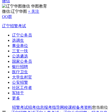
微信
华图教育
微信:辽宁华图
+ 关注
QQ群
辽宁招警考试
辽宁公务员
选调生
事业单位
三支一扶
公选遴选
国家公务员
银行招聘
医疗卫生
大学生村官
公安招警
社区工作者
军转干
更多
招警考试
招考信息
报考指导
网校课程
备考资料
您当前位