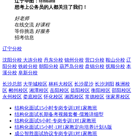
辽宁华图：syhuatu
想考上公务员的人都关注了我们！
好老师
在线交流
好课程
等你挑选
好服务
招考信息
辽宁分校
沈阳分校
大连分校
丹东分校
锦州分校
营口分校
鞍山分校
辽
阳分校
铁岭分校
朝阳分校
葫芦岛分校
盘锦分校
抚顺分校
本
溪分校
阜新分校
长沙总部
大学城校区
林科大校区
长沙星沙
长沙浏阳
株洲校
区
郴州校区
湘潭校区
岳阳校区
益阳校区
衡阳校区
邵阳校区
永州校区
娄底校区
怀化校区
湘西校区
常德校区
张家界校区
结构化面试15小时专岗专训1对1家教班
结构化面试长期备考视频套餐·儒雅详细型
结构化面试9小时·专岗专训1对1家教班
结构化面试15小时·1对1家教定向培养计划A版
成公智胜面试协议专岗专训1对1家教班