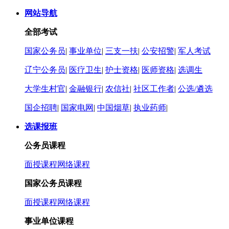
网站导航
全部考试
国家公务员
|
事业单位
|
三支一扶
|
公安招警
|
军人考试
辽宁公务员
|
医疗卫生
|
护士资格
|
医师资格
|
选调生
大学生村官
|
金融银行
|
农信社
|
社区工作者
|
公选/遴选
国企招聘
|
国家电网
|
中国烟草
|
执业药师
|
选课报班
公务员课程
面授课程
网络课程
国家公务员课程
面授课程
网络课程
事业单位课程