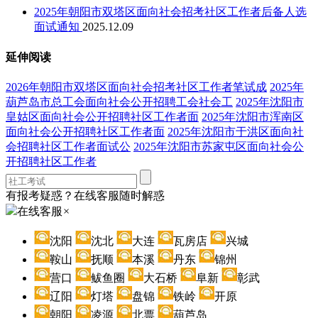
2025年朝阳市双塔区面向社会招考社区工作者后备人选
面试通知
2025.12.09
延伸阅读
2026年朝阳市双塔区面向社会招考社区工作者笔试成
2025年
葫芦岛市总工会面向社会公开招聘工会社会工
2025年沈阳市
皇姑区面向社会公开招聘社区工作者面
2025年沈阳市浑南区
面向社会公开招聘社区工作者面
2025年沈阳市于洪区面向社
会招聘社区工作者面试公
2025年沈阳市苏家屯区面向社会公
开招聘社区工作者
有报考疑惑？在线客服随时解惑
在线客服
×
沈阳
沈北
大连
瓦房店
兴城
鞍山
抚顺
本溪
丹东
锦州
营口
鲅鱼圈
大石桥
阜新
彰武
辽阳
灯塔
盘锦
铁岭
开原
朝阳
凌源
北票
葫芦岛