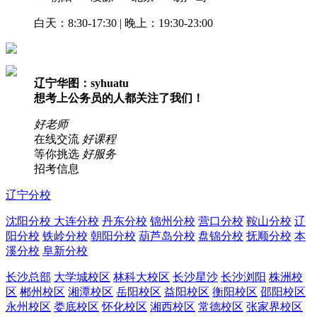
白天：8:30-17:30 | 晚上：19:30-23:00
辽宁华图：syhuatu
想考上公务员的人都关注了我们！
好老师
在线交流
好课程
等你挑选
好服务
招考信息
辽宁分校
沈阳分校
大连分校
丹东分校
锦州分校
营口分校
鞍山分校
辽
阳分校
铁岭分校
朝阳分校
葫芦岛分校
盘锦分校
抚顺分校
本
溪分校
阜新分校
长沙总部
大学城校区
林科大校区
长沙星沙
长沙浏阳
株洲校
区
郴州校区
湘潭校区
岳阳校区
益阳校区
衡阳校区
邵阳校区
永州校区
娄底校区
怀化校区
湘西校区
常德校区
张家界校区