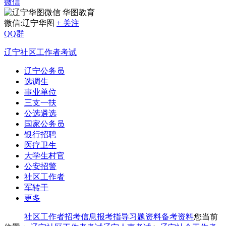
微信
华图教育
微信:辽宁华图
+ 关注
QQ群
辽宁社区工作者考试
辽宁公务员
选调生
事业单位
三支一扶
公选遴选
国家公务员
银行招聘
医疗卫生
大学生村官
公安招警
社区工作者
军转干
更多
社区工作者
招考信息
报考指导
习题资料
备考资料
您当前