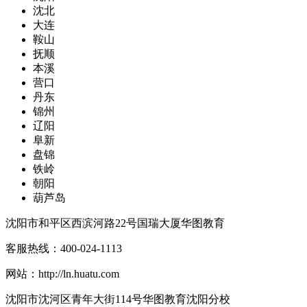
沈北
大连
鞍山
抚顺
本溪
营口
丹东
锦州
辽阳
阜新
盘锦
铁岭
朝阳
葫芦岛
沈阳市和平区西滨河路22号国瑞大厦华图教育
客服热线：
400-024-1113
网站：
http://ln.huatu.com
沈阳市沈河区青年大街114号华图教育沈阳分校