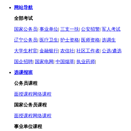
网站导航
全部考试
国家公务员
|
事业单位
|
三支一扶
|
公安招警
|
军人考试
辽宁公务员
|
医疗卫生
|
护士资格
|
医师资格
|
选调生
大学生村官
|
金融银行
|
农信社
|
社区工作者
|
公选/遴选
国企招聘
|
国家电网
|
中国烟草
|
执业药师
|
选课报班
公务员课程
面授课程
网络课程
国家公务员课程
面授课程
网络课程
事业单位课程