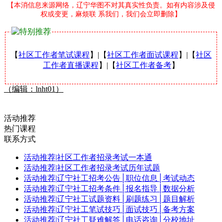
【本消信息来源网络，辽宁华图不对其真实性负责。如有内容涉及侵
权或变更，麻烦联 系我们，我们会立即删除】
【
社区工作者笔试课程
】|【
社区工作者面试课程
】|【
社区
工作者直播课程
】|【
社区工作者备考
】
（编辑：lnht01）
活动推荐
热门课程
联系方式
活动推荐
|
社区工作者招录考试一本通
活动推荐
|
社区工作者招录考试历年试题
活动推荐
|
辽宁社工招考公告│职位信息│考试动态
活动推荐
|
辽宁社工招考条件│报名指导│数据分析
活动推荐
|
辽宁社工试题资料│刷题练习│题目解析
活动推荐
|
辽宁社工笔试技巧│面试技巧│备考方案
活动推荐
|
辽宁社工疑难解答│电话咨询│分校地址