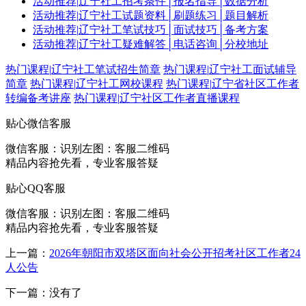
活动推荐
|
辽宁社工招考条件│报名指导│数据分析
活动推荐
|
辽宁社工试题资料│刷题练习│题目解析
活动推荐
|
辽宁社工笔试技巧│面试技巧│备考方案
活动推荐
|
辽宁社工疑难解答│电话咨询│分校地址
热门课程
|
辽宁社工笔试招生简章
热门课程
|
辽宁社工面试辅导
简章
热门课程
|
辽宁社工网校课程
热门课程
|
辽宁省社区工作者
转编备考讲座
热门课程
|
辽宁社区工作者直播课程
贴心微信客服
微信客服：
识别左图：客服二维码
精品内容抢先看，专业客服答疑
贴心QQ客服
微信客服：
识别左图：客服二维码
精品内容抢先看，专业客服答疑
上一篇：
2026年朝阳市双塔区面向社会公开招考社区工作者24
人公告
下一篇：没有了