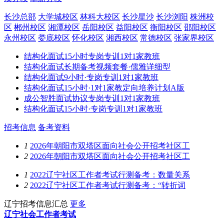
长沙总部
大学城校区
林科大校区
长沙星沙
长沙浏阳
株洲校
区
郴州校区
湘潭校区
岳阳校区
益阳校区
衡阳校区
邵阳校区
永州校区
娄底校区
怀化校区
湘西校区
常德校区
张家界校区
结构化面试15小时专岗专训1对1家教班
结构化面试长期备考视频套餐·儒雅详细型
结构化面试9小时·专岗专训1对1家教班
结构化面试15小时·1对1家教定向培养计划A版
成公智胜面试协议专岗专训1对1家教班
结构化面试15小时·专岗专训1对1家教班
招考信息
备考资料
1
2026年朝阳市双塔区面向社会公开招考社区工
2
2026年朝阳市双塔区面向社会公开招考社区工
1
2022辽宁社区工作者考试行测备考：数量关系
2
2022辽宁社区工作者考试行测备考：“转折词
辽宁招考信息汇总
更多
辽宁社会工作者考试