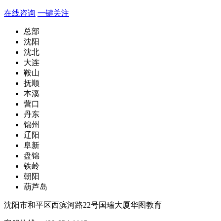
在线咨询
一键关注
总部
沈阳
沈北
大连
鞍山
抚顺
本溪
营口
丹东
锦州
辽阳
阜新
盘锦
铁岭
朝阳
葫芦岛
沈阳市和平区西滨河路22号国瑞大厦华图教育