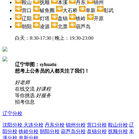
鞍山
抚顺
本溪
丹东
锦州
营口
鲅鱼圈
大石桥
阜新
彰武
辽阳
灯塔
盘锦
铁岭
开原
朝阳
凌源
北票
葫芦岛
白天：8:30-17:30 | 晚上：19:30-23:00
辽宁华图：syhuatu
想考上公务员的人都关注了我们！
好老师
在线交流
好课程
等你挑选
好服务
招考信息
辽宁分校
沈阳分校
大连分校
丹东分校
锦州分校
营口分校
鞍山分校
辽
阳分校
铁岭分校
朝阳分校
葫芦岛分校
盘锦分校
抚顺分校
本
溪分校
阜新分校