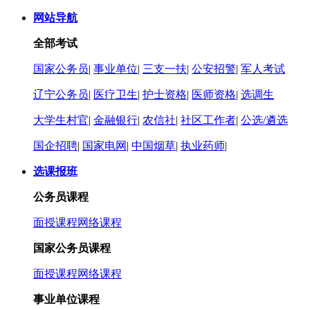
网站导航
全部考试
国家公务员
|
事业单位
|
三支一扶
|
公安招警
|
军人考试
辽宁公务员
|
医疗卫生
|
护士资格
|
医师资格
|
选调生
大学生村官
|
金融银行
|
农信社
|
社区工作者
|
公选/遴选
国企招聘
|
国家电网
|
中国烟草
|
执业药师
|
选课报班
公务员课程
面授课程
网络课程
国家公务员课程
面授课程
网络课程
事业单位课程