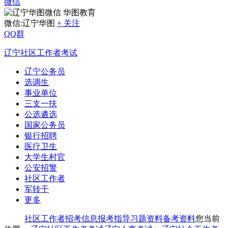
微信
华图教育
微信:辽宁华图
+ 关注
QQ群
辽宁社区工作者考试
辽宁公务员
选调生
事业单位
三支一扶
公选遴选
国家公务员
银行招聘
医疗卫生
大学生村官
公安招警
社区工作者
军转干
更多
社区工作者
招考信息
报考指导
习题资料
备考资料
您当前