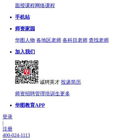
面授课程
网络课程
手机站
师资家园
华图人物
各地区老师
各科目老师
查找老师
加入我们
诚聘英才
投递简历
师资招聘
管理培训生
更多
华图教育APP
登录
|
注册
400-024-1113