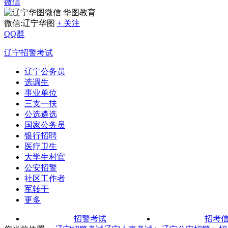
微信
华图教育
微信:辽宁华图
+ 关注
QQ群
辽宁招警考试
辽宁公务员
选调生
事业单位
三支一扶
公选遴选
国家公务员
银行招聘
医疗卫生
大学生村官
公安招警
社区工作者
军转干
更多
招警考试
招考