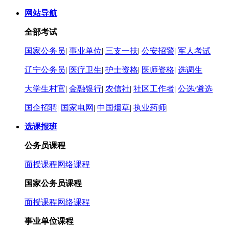
网站导航
全部考试
国家公务员
|
事业单位
|
三支一扶
|
公安招警
|
军人考试
辽宁公务员
|
医疗卫生
|
护士资格
|
医师资格
|
选调生
大学生村官
|
金融银行
|
农信社
|
社区工作者
|
公选/遴选
国企招聘
|
国家电网
|
中国烟草
|
执业药师
|
选课报班
公务员课程
面授课程
网络课程
国家公务员课程
面授课程
网络课程
事业单位课程