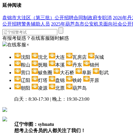
延伸阅读
盘锦市大洼区（第三批）公开招聘合同制政府专职消
2026
公开招聘警务辅助人员
2025年葫芦岛市公安机关面向社会公
有报考疑惑？在线客服随时解惑
在线客服
×
沈阳
沈北
大连
瓦房店
兴城
鞍山
抚顺
本溪
丹东
锦州
营口
鲅鱼圈
大石桥
阜新
彰武
辽阳
灯塔
盘锦
铁岭
开原
朝阳
凌源
北票
葫芦岛
白天：8:30-17:30 | 晚上：19:30-23:00
辽宁华图：syhuatu
想考上公务员的人都关注了我们！