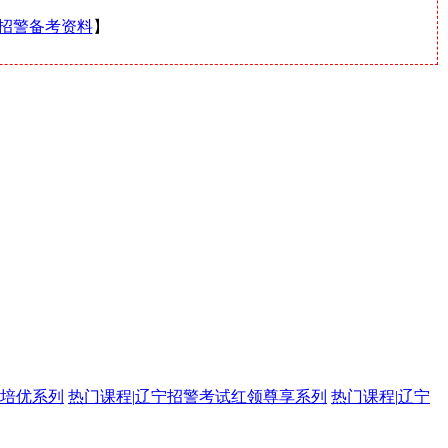
招警备考资料
】
培优系列
热门课程
|
辽宁招警考试红领尊享系列
热门课程
|
辽宁