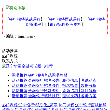
【
银行招聘笔试课程
】|【
银行招聘面试课程
】|【
银行招聘
直播课程
】|【
银行招聘备考资料
】
（编辑：fujianwen）
活动推荐
热门课程
联系方式
图书推荐
|
银行招聘考试图书教材
活动推荐
|
金融银行招考公告│职位信息│考试动态
活动推荐
|
金融银行招考条件│报名指导│数据分析
活动推荐
|
金融银行试题资料│刷题练习│题目解析
活动推荐
|
金融银行笔试技巧│面试技巧│备考方案
热门课程
|
辽宁银行笔试招生简章
热门课程
|
辽宁银行面试辅导