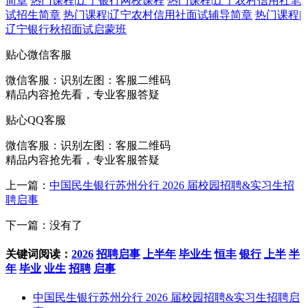
简章
热门课程
|
辽宁银行网校课程
热门课程
|
辽宁农村信用社笔
试招生简章
热门课程
|
辽宁农村信用社面试辅导简章
热门课程
|
辽宁银行秋招面试启蒙班
贴心微信客服
微信客服：
识别左图：客服二维码
精品内容抢先看，专业客服答疑
贴心QQ客服
微信客服：
识别左图：客服二维码
精品内容抢先看，专业客服答疑
上一篇：
中国民生银行苏州分行 2026 届校园招聘&实习生招
聘启事
下一篇：没有了
关键词阅读：
2026
招聘启事
上半年
毕业生
恒丰
银行
上半
半
年
毕业
业生
招聘
启事
中国民生银行苏州分行 2026 届校园招聘&实习生招聘启