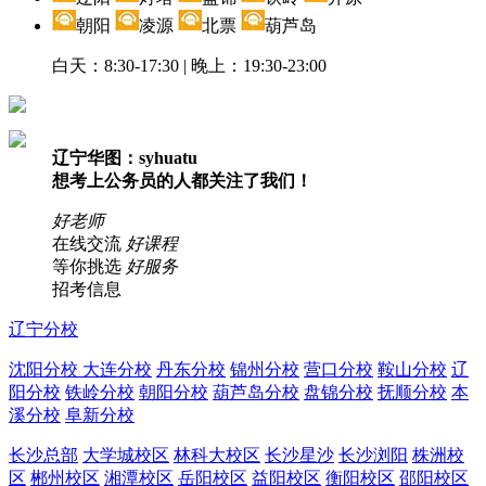
朝阳
凌源
北票
葫芦岛
白天：8:30-17:30 | 晚上：19:30-23:00
辽宁华图：syhuatu
想考上公务员的人都关注了我们！
好老师
在线交流
好课程
等你挑选
好服务
招考信息
辽宁分校
沈阳分校
大连分校
丹东分校
锦州分校
营口分校
鞍山分校
辽
阳分校
铁岭分校
朝阳分校
葫芦岛分校
盘锦分校
抚顺分校
本
溪分校
阜新分校
长沙总部
大学城校区
林科大校区
长沙星沙
长沙浏阳
株洲校
区
郴州校区
湘潭校区
岳阳校区
益阳校区
衡阳校区
邵阳校区