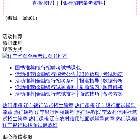
直播课程
】|【
银行招聘备考资料
】
（编辑：lnht01）
活动推荐
热门课程
联系方式
图书推荐
|
银行招聘考试书课包
活动推荐
|
金融银行招考公告│职位信息│考试动态
活动推荐
|
金融银行招考条件│报名指导│数据分析
活动推荐
|
金融银行试题资料│刷题练习│题目解析
活动推荐
|
金融银行笔试技巧│面试技巧│备考方案
热门课程
|
辽宁银行笔试招生简章
热门课程
|
辽宁银行面试辅导
简章
热门课程
|
辽宁银行网校课程
热门课程
|
辽宁农村信用社笔
试招生简章
热门课程
|
辽宁农村信用社面试辅导简章
热门课程
|
辽宁银行秋招面试启蒙班
贴心微信客服