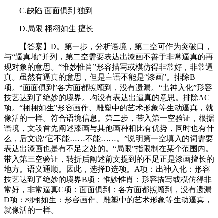
C.缺陷 面面俱到 独到
D.局限 栩栩如生 擅长
【答案】D。第一步，分析语境，第二空可作为突破口，
与“逼真地”并列，第二空需要表达出漆画不善于非常逼真的再
现对象的意思。“惟妙惟肖”形容描写或模仿得非常好，非常逼
真。虽然有逼真的意思，但是主语不能是“漆画”。排除B
项。“面面俱到”各方面都照顾到，没有遗漏。“出神入化”形容
技艺达到了绝妙的境界。均没有表达出逼真的意思。排除AC
项。“栩栩如生”形容画作、雕塑中的艺术形象等生动逼真，就
像活的一样。符合语境信息。第二步，带入第一空验证，根据
语境，文段首先阐述漆画与其他画种相比有优势，同时也有什
么，后文说“它不能……不能……。”说明第一空填入的词需要
表达出漆画也是有不足之处的。“局限”指限制在某个范围内。
带入第三空验证，转折后阐述前文提到的不足正是漆画擅长的
地方。语义通顺。因此，选择D选项。A项：出神入化：形容
技艺达到了绝妙的境界B项：惟妙惟肖：形容描写或模仿得非
常好，非常逼真C项：面面俱到：各方面都照顾到，没有遗漏
D项：栩栩如生：形容画作、雕塑中的艺术形象等生动逼真，
就像活的一样。