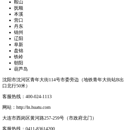
鞍山
抚顺
本溪
营口
丹东
锦州
辽阳
阜新
盘锦
铁岭
朝阳
葫芦岛
沈阳市沈河区青年大街114号市委旁边（地铁青年大街站B出
口北行50米）
客服热线：
400-024-1113
网站：
http://ln.huatu.com
大连市西岗区黄河路257-259号（市政府北门）
客服热线：
0411-83614200