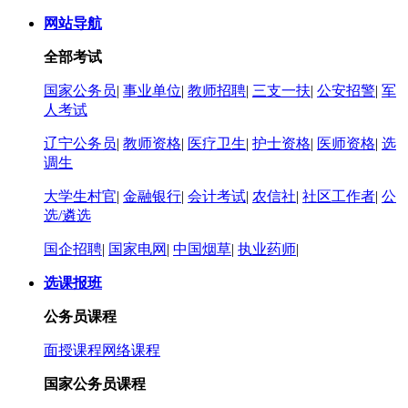
网站导航
全部考试
国家公务员
|
事业单位
|
教师招聘
|
三支一扶
|
公安招警
|
军
人考试
辽宁公务员
|
教师资格
|
医疗卫生
|
护士资格
|
医师资格
|
选
调生
大学生村官
|
金融银行
|
会计考试
|
农信社
|
社区工作者
|
公
选/遴选
国企招聘
|
国家电网
|
中国烟草
|
执业药师
|
选课报班
公务员课程
面授课程
网络课程
国家公务员课程