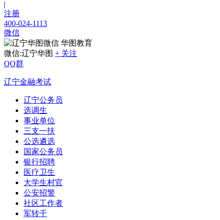
|
注册
400-024-1113
微信
华图教育
微信:辽宁华图
+ 关注
QQ群
辽宁金融考试
辽宁公务员
选调生
事业单位
三支一扶
公选遴选
国家公务员
银行招聘
医疗卫生
大学生村官
公安招警
社区工作者
军转干