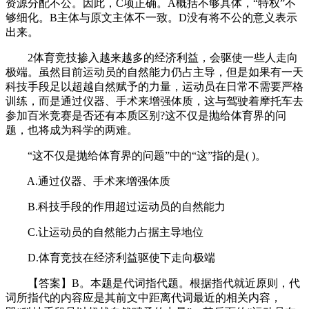
资源分配不公。因此，C项正确。A概括不够具体，“特权”不
够细化。B主体与原文主体不一致。D没有将不公的意义表示
出来。
2体育竞技掺入越来越多的经济利益，会驱使一些人走向
极端。虽然目前运动员的自然能力仍占主导，但是如果有一天
科技手段足以超越自然赋予的力量，运动员在日常不需要严格
训练，而是通过仪器、手术来增强体质，这与驾驶着摩托车去
参加百米竞赛是否还有本质区别?这不仅是抛给体育界的问
题，也将成为科学的两难。
“这不仅是抛给体育界的问题”中的“这”指的是( )。
A.通过仪器、手术来增强体质
B.科技手段的作用超过运动员的自然能力
C.让运动员的自然能力占据主导地位
D.体育竞技在经济利益驱使下走向极端
【答案】B。本题是代词指代题。根据指代就近原则，代
词所指代的内容应是其前文中距离代词最近的相关内容，