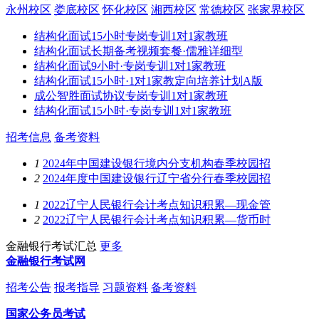
永州校区
娄底校区
怀化校区
湘西校区
常德校区
张家界校区
结构化面试15小时专岗专训1对1家教班
结构化面试长期备考视频套餐·儒雅详细型
结构化面试9小时·专岗专训1对1家教班
结构化面试15小时·1对1家教定向培养计划A版
成公智胜面试协议专岗专训1对1家教班
结构化面试15小时·专岗专训1对1家教班
招考信息
备考资料
1
2024年中国建设银行境内分支机构春季校园招
2
2024年度中国建设银行辽宁省分行春季校园招
1
2022辽宁人民银行会计考点知识积累—现金管
2
2022辽宁人民银行会计考点知识积累—货币时
金融银行考试汇总
更多
金融银行考试网
招考公告
报考指导
习题资料
备考资料
国家公务员考试