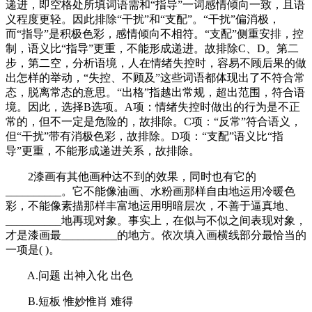
递进，即空格处所填词语需和“指导”一词感情倾向一致，且语
义程度更轻。因此排除“干扰”和“支配”。“干扰”偏消极，
而“指导”是积极色彩，感情倾向不相符。“支配”侧重安排，控
制，语义比“指导”更重，不能形成递进。故排除C、D。第二
步，第二空，分析语境，人在情绪失控时，容易不顾后果的做
出怎样的举动，“失控、不顾及”这些词语都体现出了不符合常
态，脱离常态的意思。“出格”指越出常规，超出范围，符合语
境。因此，选择B选项。A项：情绪失控时做出的行为是不正
常的，但不一定是危险的，故排除。C项：“反常”符合语义，
但“干扰”带有消极色彩，故排除。D项：“支配”语义比“指
导”更重，不能形成递进关系，故排除。
2漆画有其他画种达不到的效果，同时也有它的
__________。它不能像油画、水粉画那样自由地运用冷暖色
彩，不能像素描那样丰富地运用明暗层次，不善于逼真地、
__________地再现对象。事实上，在似与不似之间表现对象，
才是漆画最__________的地方。依次填入画横线部分最恰当的
一项是( )。
A.问题 出神入化 出色
B.短板 惟妙惟肖 难得