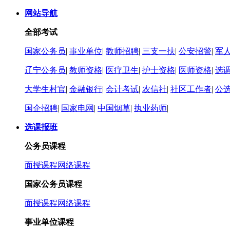
网站导航
全部考试
国家公务员
|
事业单位
|
教师招聘
|
三支一扶
|
公安招警
|
军
辽宁公务员
|
教师资格
|
医疗卫生
|
护士资格
|
医师资格
|
选
大学生村官
|
金融银行
|
会计考试
|
农信社
|
社区工作者
|
公选
国企招聘
|
国家电网
|
中国烟草
|
执业药师
|
选课报班
公务员课程
面授课程
网络课程
国家公务员课程
面授课程
网络课程
事业单位课程