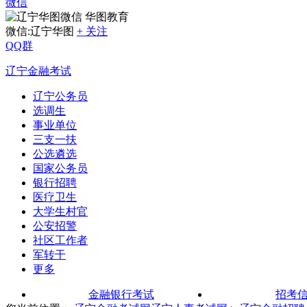
微信
华图教育
微信:辽宁华图
+ 关注
QQ群
辽宁金融考试
辽宁公务员
选调生
事业单位
三支一扶
公选遴选
国家公务员
银行招聘
医疗卫生
大学生村官
公安招警
社区工作者
军转干
更多
金融银行考试
招考