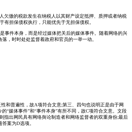
税人欠缴的税款发生在纳税人以其财产设定抵押、质押或者纳税
先于有担保债权执行，只能优先于无担保债权。
是事件本身，而是经过媒体把关后的媒体事件。随着网络的兴
角落，时时处处监督着政府和官员的一举一动。
性和普遍性，故A项符合文意;第三、四句也说明正是由于网
的“媒体事件”和“事件本身”有所不同，故C项符合文意。文段
四句则指出网民具有网络舆论制造者和网络监督者的双重身份;最后
题答案为D选项。