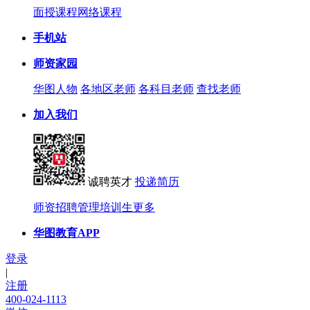
面授课程
网络课程
手机站
师资家园
华图人物
各地区老师
各科目老师
查找老师
加入我们
诚聘英才
投递简历
师资招聘
管理培训生
更多
华图教育APP
登录
|
注册
400-024-1113