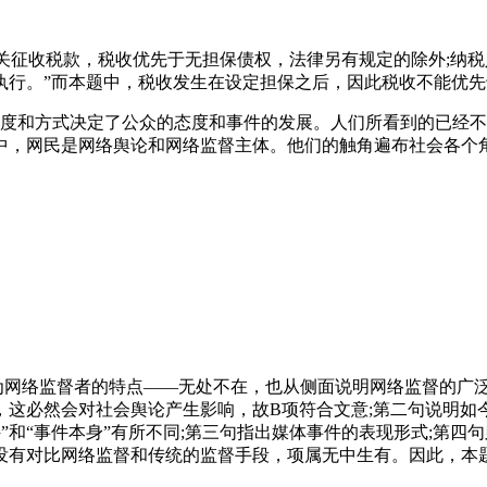
机关征收税款，税收优先于无担保债权，法律另有规定的除外;纳
执行。”而本题中，税收发生在设定担保之后，因此税收不能优
度和方式决定了公众的态度和事件的发展。人们所看到的已经不
中，网民是网络舆论和网络监督主体。他们的触角遍布社会各个
络监督者的特点——无处不在，也从侧面说明网络监督的广泛
这必然会对社会舆论产生影响，故B项符合文意;第二句说明如今
件”和“事件本身”有所不同;第三句指出媒体事件的表现形式;第
没有对比网络监督和传统的监督手段，项属无中生有。因此，本