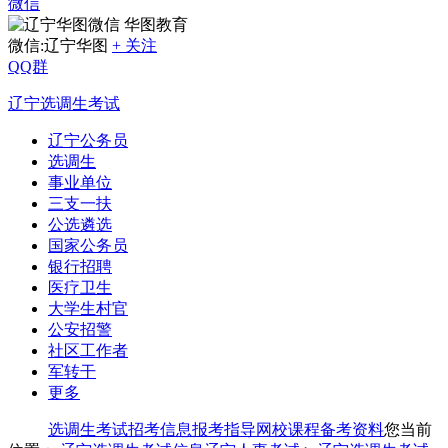
微信
华图教育
微信:辽宁华图
+ 关注
QQ群
辽宁选调生考试
辽宁公务员
选调生
事业单位
三支一扶
公选遴选
国家公务员
银行招聘
医疗卫生
大学生村官
公安招警
社区工作者
军转干
更多
选调生考试
招考信息
报考指导
网校课程
备考资料
您当前