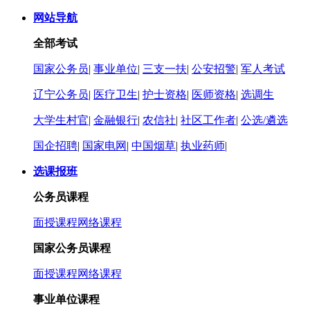
网站导航
全部考试
国家公务员
|
事业单位
|
三支一扶
|
公安招警
|
军人考试
辽宁公务员
|
医疗卫生
|
护士资格
|
医师资格
|
选调生
大学生村官
|
金融银行
|
农信社
|
社区工作者
|
公选/遴选
国企招聘
|
国家电网
|
中国烟草
|
执业药师
|
选课报班
公务员课程
面授课程
网络课程
国家公务员课程
面授课程
网络课程
事业单位课程