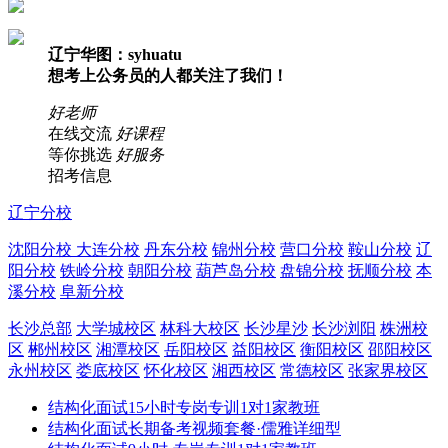
辽宁华图：syhuatu
想考上公务员的人都关注了我们！
好老师
在线交流
好课程
等你挑选
好服务
招考信息
辽宁分校
沈阳分校
大连分校
丹东分校
锦州分校
营口分校
鞍山分校
辽
阳分校
铁岭分校
朝阳分校
葫芦岛分校
盘锦分校
抚顺分校
本
溪分校
阜新分校
长沙总部
大学城校区
林科大校区
长沙星沙
长沙浏阳
株洲校
区
郴州校区
湘潭校区
岳阳校区
益阳校区
衡阳校区
邵阳校区
永州校区
娄底校区
怀化校区
湘西校区
常德校区
张家界校区
结构化面试15小时专岗专训1对1家教班
结构化面试长期备考视频套餐·儒雅详细型