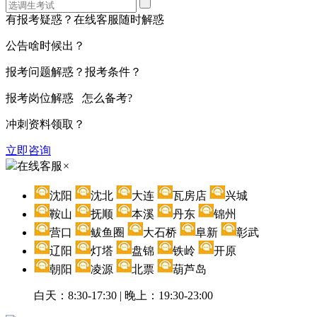
有报考疑惑？在线客服随时解惑
公告啥时候出？
报考问题解惑？报考条件？
报考岗位解惑 怎么备考?
冲刺资料领取？
立即咨询
在线客服
×
沈阳
沈北
大连
瓦房店
兴城
鞍山
抚顺
本溪
丹东
锦州
营口
鲅鱼圈
大石桥
阜新
彰武
辽阳
灯塔
盘锦
铁岭
开原
朝阳
凌源
北票
葫芦岛
白天：8:30-17:30 | 晚上：19:30-23:00