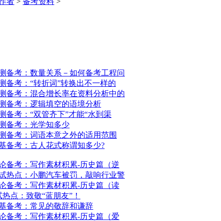
作者
>
备考资料
>
行测备考：数量关系－如何备考工程问
行测备考：“转折词”转换出不一样的
行测备考：混合增长率在资料分析中的
行测备考：逻辑填空的语境分析
行测备考：“双管齐下”才能“水到渠
行测备考：光学知多少
行测备考：词语本意之外的适用范围
公基备考：古人花式称谓知多少?
申论备考：写作素材积累-历史篇（逆
面试热点：小鹏汽车被罚，敲响行业警
申论备考：写作素材积累-历史篇（读
试热点：致敬“蓝朋友”！
公基备考：常见的敬辞和谦辞
申论备考：写作素材积累-历史篇（爱