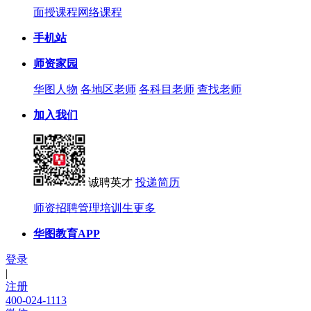
面授课程
网络课程
手机站
师资家园
华图人物
各地区老师
各科目老师
查找老师
加入我们
诚聘英才
投递简历
师资招聘
管理培训生
更多
华图教育APP
登录
|
注册
400-024-1113