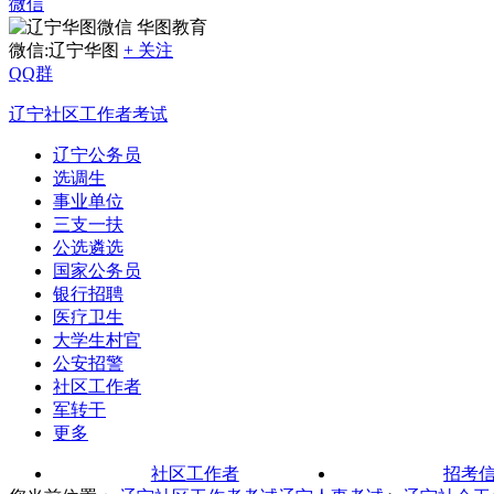
微信
华图教育
微信:辽宁华图
+ 关注
QQ群
辽宁社区工作者考试
辽宁公务员
选调生
事业单位
三支一扶
公选遴选
国家公务员
银行招聘
医疗卫生
大学生村官
公安招警
社区工作者
军转干
更多
社区工作者
招考