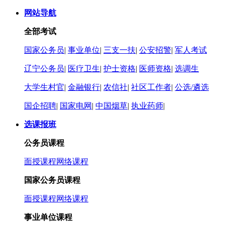
网站导航
全部考试
国家公务员
|
事业单位
|
三支一扶
|
公安招警
|
军人考试
辽宁公务员
|
医疗卫生
|
护士资格
|
医师资格
|
选调生
大学生村官
|
金融银行
|
农信社
|
社区工作者
|
公选/遴选
国企招聘
|
国家电网
|
中国烟草
|
执业药师
|
选课报班
公务员课程
面授课程
网络课程
国家公务员课程
面授课程
网络课程
事业单位课程