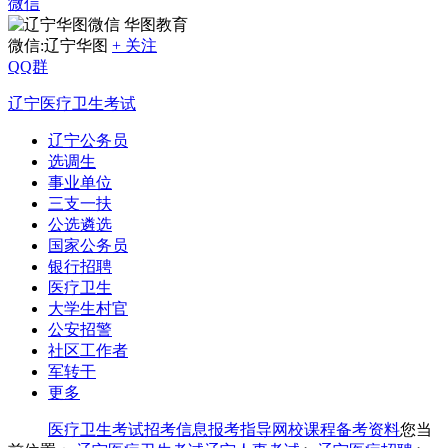
微信
华图教育
微信:辽宁华图
+ 关注
QQ群
辽宁医疗卫生考试
辽宁公务员
选调生
事业单位
三支一扶
公选遴选
国家公务员
银行招聘
医疗卫生
大学生村官
公安招警
社区工作者
军转干
更多
医疗卫生考试
招考信息
报考指导
网校课程
备考资料
您当