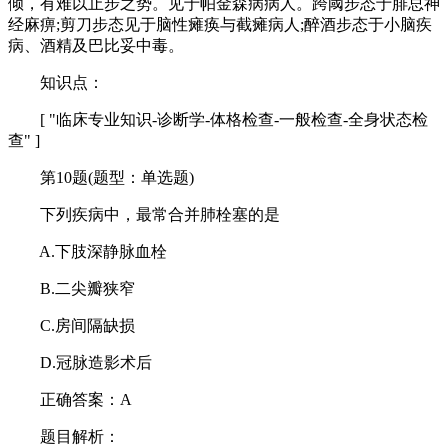
倾，有难以止步之势。见于帕金森病病人。跨阈步态于腓总神
经麻痹;剪刀步态见于脑性瘫痪与截瘫病人;醉酒步态于小脑疾
病、酒精及巴比妥中毒。
知识点：
[ "临床专业知识-诊断学-体格检查-一般检查-全身状态检
查" ]
第10题(题型：单选题)
下列疾病中，最常合并肺栓塞的是
A.下肢深静脉血栓
B.二尖瓣狭窄
C.房间隔缺损
D.冠脉造影术后
正确答案：A
题目解析：