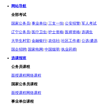
网站导航
全部考试
国家公务员
|
事业单位
|
三支一扶
|
公安招警
|
军人考试
辽宁公务员
|
医疗卫生
|
护士资格
|
医师资格
|
选调生
大学生村官
|
金融银行
|
农信社
|
社区工作者
|
公选/遴选
国企招聘
|
国家电网
|
中国烟草
|
执业药师
|
选课报班
公务员课程
面授课程
网络课程
国家公务员课程
面授课程
网络课程
事业单位课程