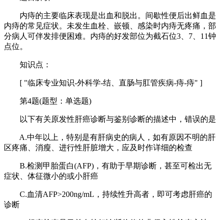
内痔的主要临床表现是出血和脱出。间歇性便后出鲜血是
内痔的常见症状。未发生血栓、嵌顿、感染时内痔无疼痛，部
分病人可伴发排便困难。内痔的好发部位为截石位3、7、11钟
点位。
知识点：
[ "临床专业知识-外科学-结、直肠与肛管疾病-痔-痔" ]
第4题(题型：单选题)
以下有关原发性肝癌诊断与鉴别诊断的描述中，错误的是
A.中年以上，特别是有肝病史的病人，如有原因不明的肝
区疼痛、消瘦、进行性肝脏增大，应及时作详细的检查
B.检测甲胎蛋白(AFP)，有助于早期诊断，甚至可检出无
症状、体征微小的或小肝癌
C.血清AFP>200ng/mL，持续性升高者，即可考虑肝癌的
诊断