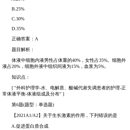
B.25%
C.30%
D.35%
正确答案：A
题目解析：
体液中细胞内液男性占体重的40%，女性占35%。细胞外
液占20%，细胞外液中组织间液为15%，血浆为5%。
知识点：
[ "外科护理学-水、电解质、酸碱代谢失调患者的护理-正
常体液平衡-体液组成及分布" ]
第6题(题型：单选题)
【2021A1/A2】关于生长激素的作用，下列错误的是
A.促进蛋白质合成