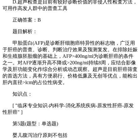
D.超声检查是目前有较好诊断价值的非侵入性检査方法，
可用作高发人群中的普查工具
正确答案：B
题目解析：
甲胎蛋白(AFP)是诊断肝细胞癌特异性的标志物，广泛用
于肝癌的普查、诊断、判断治疗效果及预测复发。在排除妊娠
和生殖腺胚胎瘤的基础上，AFP>400ng/ml为诊断肝癌的条件
之一。对AFP逐渐升高不降或>200ng/ml持续8周，应结合影像
学及肝功能变化作综合分析或动态观察。超声是目前肝癌筛査
的首选方法，具有方便易行、价格低廉及无创等优点，能检出
肝内直径>lcm的占位性病变。
知识点：
[ "临床专业知识-内科学-消化系统疾病-原发性肝癌-原发
性肝癌" ]
第5题(题型：单选题)
婴儿腹泻治疗原则不包括