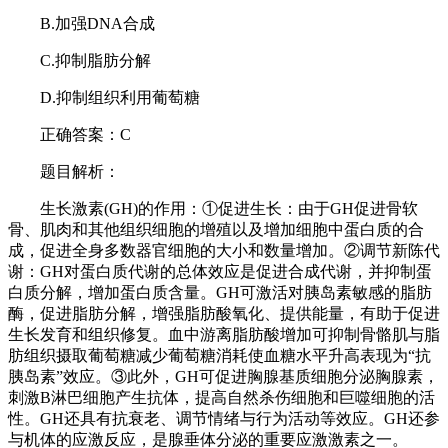
B.加强DNA合成
C.抑制脂肪分解
D.抑制组织利用葡萄糖
正确答案：C
题目解析：
生长激素(GH)的作用：①促进生长：由于GH促进骨软
骨、肌肉和其他组织细胞的增殖以及增加细胞中蛋白质的合
成，促进全身多数器官细胞的大小和数量增加。②调节新陈代
谢：GH对蛋白质代谢的总体效应是促进合成代谢，并抑制蛋
白质分解，增加蛋白质含量。GH可激活对胰岛素敏感的脂肪
酶，促进脂肪分解，增强脂肪酸氧化、提供能量，有助于促进
生长发育和组织修复。血中游离脂肪酸增加可抑制骨骼肌与脂
肪组织摄取葡萄糖减少葡萄糖消耗使血糖水平升高表现为“抗
胰岛素”效应。③此外，GH可促进胸腺基质细胞分泌胸腺素，
刺激B淋巴细胞产生抗体，提高自然杀伤细胞和巨噬细胞的活
性。GH还具有抗衰老、调节情绪与行为活动等效应。GH还参
与机体的应激反应，是腺垂体分泌的重要应激激素之一。