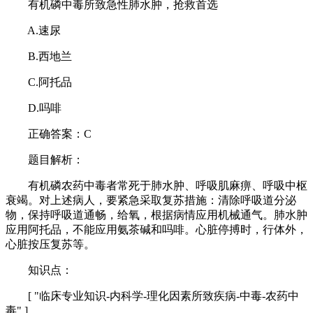
有机磷中毒所致急性肺水肿，抢救首选
A.速尿
B.西地兰
C.阿托品
D.吗啡
正确答案：C
题目解析：
有机磷农药中毒者常死于肺水肿、呼吸肌麻痹、呼吸中枢
衰竭。对上述病人，要紧急采取复苏措施：清除呼吸道分泌
物，保持呼吸道通畅，给氧，根据病情应用机械通气。肺水肿
应用阿托品，不能应用氨茶碱和吗啡。心脏停搏时，行体外，
心脏按压复苏等。
知识点：
[ "临床专业知识-内科学-理化因素所致疾病-中毒-农药中
毒" ]