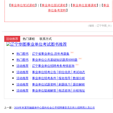
【
事业单位笔试课程
】|【
事业单位面试课程
】|【
事业单位直播课程
】|【
事业
单位备考资料
】
（编辑：辽宁华图_01）
活动推荐
热门课程
联系方式
热门图书
|
辽宁省事业单位-历年考题集
热门图书
|
事业单位公共基础知识题库6000题
活动推荐
|
辽宁事业单位招聘考务考情咨询
活动推荐
|
事业单位招考公告│职位信息│考试动态
活动推荐
|
事业单位招考条件│报名指导│数据分析
活动推荐
|
事业单位试题资料│刷题练习│题目解析
活动推荐
|
事业单位疑难解答│电话咨询│分校地址
上一篇：
2026年本溪市融媒体中心面向社会公开招聘播音员主持人拟聘用人员公示