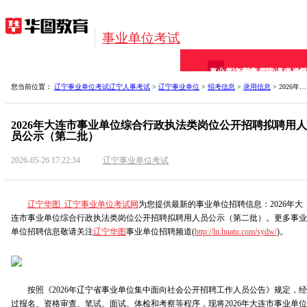
事业单位考试
事业单位考试
招考信息
报考指导
网校课程
备考资料
全
您当前位置：
辽宁事业单位考试
辽宁人事考试
>
辽宁事业单位
>
招考信息
>
录用信息
> 2026年大连市事业单位综合行政执法类岗位公开招聘拟
2026年大连市事业单位综合行政执法类岗位公开招聘拟聘用人
员公示（第二批）
2026-05-26 17:22:34
辽宁事业单位考试
辽宁华图_辽宁事业单位考试网
为您提供最新的事业单位招聘信息：2026年大
连市事业单位综合行政执法类岗位公开招聘拟聘用人员公示（第二批）。更多事业
单位招聘信息敬请关注
辽宁华图
事业单位招聘频道(
http://ln.huatu.com/sydw/
)。
按照《2026年辽宁省事业单位集中面向社会公开招聘工作人员公告》规定，经
过报名、资格审查、笔试、面试、体检和考察等程序，现将2026年大连市事业单位