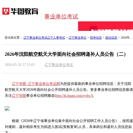
事业单位考试
事业单位考试
招考信息
报考指导
网校课程
备考资料
全
您当前位置：
辽宁事业单位考试
辽宁人事考试
>
辽宁事业单位
>
招考信息
>
面试信息
> 2026年沈阳航空航天大学面向社会招聘递补人员公告（
2026年沈阳航空航天大学面向社会招聘递补人员公告（二）
2026-05-26 17:15:01
辽宁事业单位考试
辽宁华图_辽宁事业单位考试网
为您提供最新的事业单位招聘信息：关于沈阳
航空航天大学2026年面向社会公开招聘递补人员公告。更多事业单位招聘信息敬请
关注
辽宁华图
事业单位招聘频道(
http://ln.huatu.com/sydw/
)。
根据《2026年辽宁省事业单位集中面向社会公开招聘工作人员公告》，按照递
补规则，递补相应考生为拟进入面试(资格复审)人员，具体岗位和递补人员信息如
下：