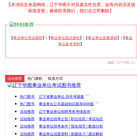
【本消信息来源网络，辽宁华图不对其真实性负责。如有内容涉及侵
权或变更，麻烦联系我们，我们会立即删除】
【
事业单位笔试课程
】|【
事业单位面试课程
】|【
事业单位直播课程
】|【
事业
单位备考资料
】
（编辑：辽宁华图_01）
活动推荐
热门课程
联系方式
热门图书
|
辽宁省事业单位-历年考题集
热门图书
|
事业单位公共基础知识题库6000题
活动推荐
|
辽宁事业单位招聘考务考情咨询
活动推荐
|
事业单位招考公告│职位信息│考试动态
活动推荐
|
事业单位招考条件│报名指导│数据分析
活动推荐
|
事业单位试题资料│刷题练习│题目解析