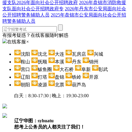
援支队2026年面向社会公开招聘政府
2026年盘锦市消防救援
支队面向社会公开招聘政府专
2026年丹东市公安局面向社会
公开招聘警务辅助人员
2025年盘锦市公安局面向社会公开招
聘警务辅助人员
有报考疑惑？在线客服随时解惑
在线客服
×
沈阳
沈北
大连
瓦房店
兴城
鞍山
抚顺
本溪
丹东
锦州
营口
鲅鱼圈
大石桥
阜新
彰武
辽阳
灯塔
盘锦
铁岭
开原
朝阳
凌源
北票
葫芦岛
白天：8:30-17:30 | 晚上：19:30-23:00
辽宁华图：syhuatu
想考上公务员的人都关注了我们！