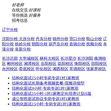
好老师
在线交流
好课程
等你挑选
好服务
招考信息
辽宁分校
沈阳分校
大连分校
丹东分校
锦州分校
营口分校
鞍山分校
辽
阳分校
铁岭分校
朝阳分校
葫芦岛分校
盘锦分校
抚顺分校
本
溪分校
阜新分校
长沙总部
大学城校区
林科大校区
长沙星沙
长沙浏阳
株洲校
区
郴州校区
湘潭校区
岳阳校区
益阳校区
衡阳校区
邵阳校区
永州校区
娄底校区
怀化校区
湘西校区
常德校区
张家界校区
结构化面试15小时专岗专训1对1家教班
结构化面试长期备考视频套餐·儒雅详细型
结构化面试9小时·专岗专训1对1家教班
结构化面试15小时·1对1家教定向培养计划A版
成公智胜面试协议专岗专训1对1家教班
结构化面试15小时·专岗专训1对1家教班