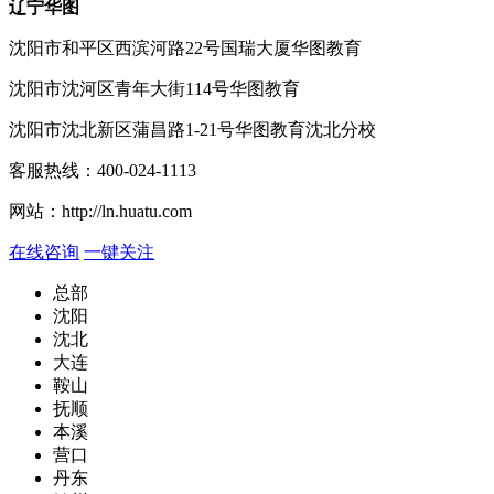
辽宁华图
沈阳市和平区西滨河路22号国瑞大厦华图教育
沈阳市沈河区青年大街114号华图教育
沈阳市沈北新区蒲昌路1-21号华图教育沈北分校
客服热线：
400-024-1113
网站：
http://ln.huatu.com
在线咨询
一键关注
总部
沈阳
沈北
大连
鞍山
抚顺
本溪
营口
丹东