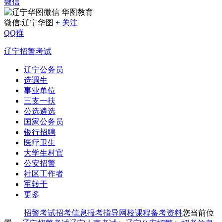
微信
华图教育
微信:辽宁华图
+ 关注
QQ群
辽宁招警考试
辽宁公务员
选调生
事业单位
三支一扶
公选遴选
国家公务员
银行招聘
医疗卫生
大学生村官
公安招警
社区工作者
军转干
更多
招警考试
招考信息
报考指导
网校课程
备考资料
您当前位