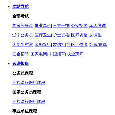
网站导航
全部考试
国家公务员
|
事业单位
|
三支一扶
|
公安招警
|
军人考试
辽宁公务员
|
医疗卫生
|
护士资格
|
医师资格
|
选调生
大学生村官
|
金融银行
|
农信社
|
社区工作者
|
公选/遴选
国企招聘
|
国家电网
|
中国烟草
|
执业药师
|
选课报班
公务员课程
面授课程
网络课程
国家公务员课程
面授课程
网络课程
事业单位课程