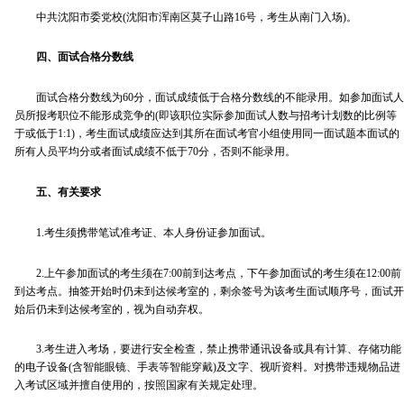
中共沈阳市委党校(沈阳市浑南区莫子山路16号，考生从南门入场)。
四、面试合格分数线
面试合格分数线为60分，面试成绩低于合格分数线的不能录用。如参加面试人
员所报考职位不能形成竞争的(即该职位实际参加面试人数与招考计划数的比例等
于或低于1:1)，考生面试成绩应达到其所在面试考官小组使用同一面试题本面试的
所有人员平均分或者面试成绩不低于70分，否则不能录用。
五、有关要求
1.考生须携带笔试准考证、本人身份证参加面试。
2.上午参加面试的考生须在7:00前到达考点，下午参加面试的考生须在12:00前
到达考点。抽签开始时仍未到达候考室的，剩余签号为该考生面试顺序号，面试开
始后仍未到达候考室的，视为自动弃权。
3.考生进入考场，要进行安全检查，禁止携带通讯设备或具有计算、存储功能
的电子设备(含智能眼镜、手表等智能穿戴)及文字、视听资料。对携带违规物品进
入考试区域并擅自使用的，按照国家有关规定处理。