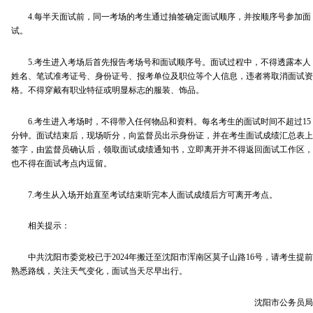
4.每半天面试前，同一考场的考生通过抽签确定面试顺序，并按顺序号参加面
试。
5.考生进入考场后首先报告考场号和面试顺序号。面试过程中，不得透露本人
姓名、笔试准考证号、身份证号、报考单位及职位等个人信息，违者将取消面试资
格。不得穿戴有职业特征或明显标志的服装、饰品。
6.考生进入考场时，不得带入任何物品和资料。每名考生的面试时间不超过15
分钟。面试结束后，现场听分，向监督员出示身份证，并在考生面试成绩汇总表上
签字，由监督员确认后，领取面试成绩通知书，立即离开并不得返回面试工作区，
也不得在面试考点内逗留。
7.考生从入场开始直至考试结束听完本人面试成绩后方可离开考点。
相关提示：
中共沈阳市委党校已于2024年搬迁至沈阳市浑南区莫子山路16号，请考生提前
熟悉路线，关注天气变化，面试当天尽早出行。
沈阳市公务员局