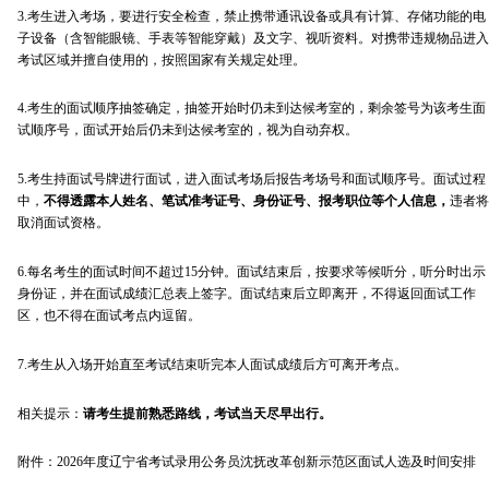
3.考生进入考场，要进行安全检查，禁止携带通讯设备或具有计算、存储功能的电
子设备（含智能眼镜、手表等智能穿戴）及文字、视听资料。对携带违规物品进入
考试区域并擅自使用的，按照国家有关规定处理。
4.考生的面试顺序抽签确定，抽签开始时仍未到达候考室的，剩余签号为该考生面
试顺序号，面试开始后仍未到达候考室的，视为自动弃权。
5.考生持面试号牌进行面试，进入面试考场后报告考场号和面试顺序号。面试过程
中，
不得透露本人姓名、笔试准考证号、身份证号、报考职位等个人信息，
违者将
取消面试资格。
6.每名考生的面试时间不超过15分钟。面试结束后，按要求等候听分，听分时出示
身份证，并在面试成绩汇总表上签字。面试结束后立即离开，不得返回面试工作
区，也不得在面试考点内逗留。
7.考生从入场开始直至考试结束听完本人面试成绩后方可离开考点。
相关提示：
请考生提前熟悉路线，考试当天尽早出行。
附件：2026年度辽宁省考试录用公务员沈抚改革创新示范区面试人选及时间安排