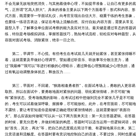
不会无缘无故地突然消失，与其抱着侥幸心理，不如提早准备，让自己有更多的底
气，正所谓“艺高人胆大”。具体的准备主要从以下两个方面着手：形式和内容。形
式方面，既需要学一学面试礼仪，向考官呈现出自信大方、稳重干练的考生形象，
也要练一练语言表达，保证在考场上流畅自然、应付自如;内容方面，需要从常见
题型入手，了解事业单位面试考察的能力及应对方法。最关键是通过常态的答题训
练，特别是考场模拟训练，掌握答题技巧，熟知考试流程，轻松应对每种题型，从
容面对面试考场。消除紧张，绝非一日之功。
第二，早调节，不心慌。有些考生在考试前几天就开始紧张，甚至紧张得睡不
着，这就需要及早做好心理调节。譬如通过听音乐、听故事等分散注意力，通
过“我最棒”“我可以”等进行积极的心理暗示，通过降低心理预期减少心理负担，通
过有氧运动调整身体状态，释放压力……
第三，早面对，不回避。“狭路相逢勇者胜”，在面试考场上，勇敢的人更容易
取胜。所以在面试中，要勇敢地面对紧张的问题、弱化紧张情绪，并尽可能“掩
饰”紧张状态。受考场氛围的影响，在考试过程中想做到完全不紧张几乎是不可能
的，考生可以试着做深呼吸、握握拳，尽可能放松。此外，在考官面前，尽可能地
不露怯，要让考官知道你是能够正确处理好紧张情绪的，这就需要做好“表面功
夫”。那么应该如何做呢?可以从一以下两方面来关注：第一关注答题逻辑。在答题
的时候，要充分思考，并做好框架的构思，答题时可以适当运用一些逻辑词语，例
如“首先，其次，再次”等，把自己的态度观点简洁干脆、有逻辑地展示出来。第二
注意语速和流畅度。在答题时要有意识地控制自己的语速，不要过快，同时也要减