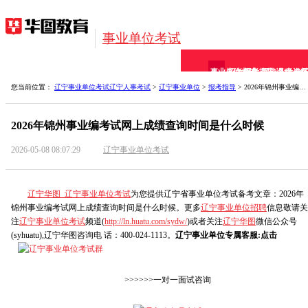
事业单位考试
事业单位考试
招考信息
报考指导
网校课程
备考资料
全
您当前位置：
辽宁事业单位考试
辽宁人事考试
>
辽宁事业单位
>
报考指导
> 2026年锦州事业编考试网上成绩查询时间是什么时候
2026年锦州事业编考试网上成绩查询时间是什么时候
2026-05-08 08:07:29
辽宁事业单位考试
辽宁华图_辽宁事业单位考试
为您提供辽宁省事业单位考试备考文章：2026年
锦州事业编考试网上成绩查询时间是什么时候。更多
辽宁事业单位招聘
信息敬请关
注
辽宁事业单位考试
频道(
http://ln.huatu.com/sydw/
)或者关注
辽宁华图
微信公众号
(syhuatu),辽宁华图咨询电 话：400-024-1113。
辽宁事业单位专属客服:点击
>>>>>>一对一面试咨询