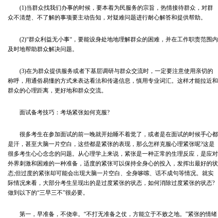
(1)当群众找我们办事的时候，要本着为民服务的宗旨，热情接待群众，对群
众不清楚、不了解的事项要主动告知，对疑难问题进行耐心解答和提供帮助。
(2)“群众利益无小事“，要能设身处地地理解群众的困难，并在工作职责范围内
及时地帮助群众解决问题。
(3)在为群众提供服务或者下基层调研与群众交流时，一定要注意使用亲切的
称呼，用通俗易懂的方式来表达看法和传递信息，慎用专业词汇。这样才能拉近和
群众的心理距离，更好地和群众交流。
面试备考技巧：考场紧张如何克服?
很多考生在参加面试的前一晚就开始睡不着觉了，或者是在面试的时候手心都
是汗，甚至大脑一片空白，这些都是紧张的表现，那么怎样克服心理紧张呢?这是
很多考生心心念念的问题。从心理学上来说，紧张是一种正常的生理反应，是应对
外界刺激和困难的一种准备，适度的紧张可以保持全身心的投入，发挥出最好的状
态;但过度的紧张却可能会出现大脑一片空白、全身哆嗦、话不成句等情况。就实
际情况来看，大部分考生呈现出的是过度紧张的状态，如何消除过度紧张的状态?
做到以下的“三早三不”很必要。
第一，早准备，不侥幸。“不打无准备之仗，方能立于不败之地。”紧张的情绪