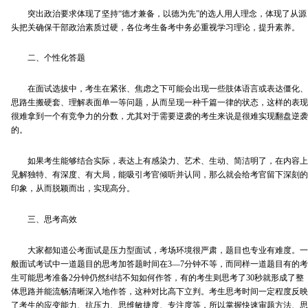
突出政治要求体现了坚持“德才兼备，以德为先”的选人用人理念，体现了从源
头把关确保干部政治素质过硬，各位考生备考中务必重视学习理论，提升素养。
二、个性化答题
在面试选拔中，考生在紧张、焦虑之下可能会出现一些肢体语言或表达僵化、
思路生搬硬套、理解表面单一等问题，从而呈现一种千篇一律的状态，这样的表现
很难拿到一个有竞争力的分数，尤其对于需要逆袭的考生来说是很难实现翻盘逆袭
的。
如果考生能够结合实际，表达上有感染力、艺术、生动、简洁明了，在内容上
见解独特、有深度、有大局，能吸引考官倾听并认同，那么就会给考官留下深刻的
印象，从而脱颖而出，实现高分。
三、思考高效
大家都知道公考面试是压力型面试，考场环境很严肃，题目也专业有难度。一
般面试考试中一道题目的思考加答题时间在3—7分钟不等，而同样一道题目有的考
生可能思考准备2分钟仍然纠结不知如何作答，有的考生则思考了30秒就形成了整
体思路并能流畅清晰深入地作答，这种对比高下立判。考生思考时间一定程度反映
了考生的应变能力、抗压力、思维敏捷度、专注度等，所以掌握快速审题方法、思