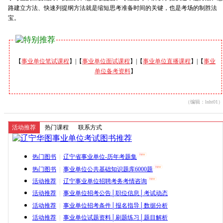
路建立方法、快速列提纲方法就是缩短思考准备时间的关键，也是考场的制胜法
宝。
【
事业单位笔试课程
】|【
事业单位面试课程
】|【
事业单位直播课程
】|【
事业
单位备考资料
】
（编辑：lnht01）
活动推荐
热门课程
联系方式
热门图书
|
辽宁省事业单位-历年考题集
热门图书
|
事业单位公共基础知识题库6000题
活动推荐
|
辽宁事业单位招聘考务考情咨询
活动推荐
|
事业单位招考公告│职位信息│考试动态
活动推荐
|
事业单位招考条件│报名指导│数据分析
活动推荐
|
事业单位试题资料│刷题练习│题目解析