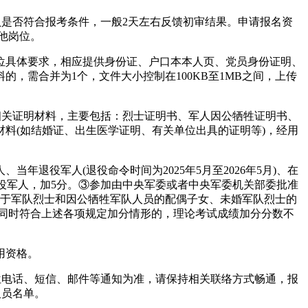
是否符合报考条件，一般2天左右反馈初审结果。申请报名资
其他岗位。
具体要求，相应提供身份证、户口本本人页、党员身份证明、
，需合并为1个，文件大小控制在100KB至1MB之间，上传
关证明材料，主要包括：烈士证明书、军人因公牺牲证明书、
料(如结婚证、出生医学证明、有关单位出具的证明等)，经用
役军人(退役命令时间为2025年5月至2026年5月)、在
退役军人，加5分。③参加由中央军委或者中央军委机关部委批准
属于军队烈士和因公牺牲军队人员的配偶子女、未婚军队烈士的
员同时符合上述各项规定加分情形的，理论考试成绩加分分数不
用资格。
位电话、短信、邮件等通知为准，请保持相关联络方式畅通，报
人员名单。