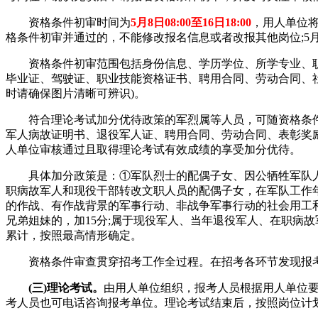
资格条件初审时间为
5月8日08:00至16日18:00
，用人单位
格条件初审并通过的，不能修改报名信息或者改报其他岗位;5月15
资格条件初审范围包括身份信息、学历学位、所学专业、职
毕业证、驾驶证、职业技能资格证书、聘用合同、劳动合同、社保
时请确保图片清晰可辨识)。
符合理论考试加分优待政策的军烈属等人员，可随资格条件初
军人病故证明书、退役军人证、聘用合同、劳动合同、表彰奖
人单位审核通过且取得理论考试有效成绩的享受加分优待。
具体加分政策是：①军队烈士的配偶子女、因公牺牲军队人员的配
职病故军人和现役干部转改文职人员的配偶子女，在军队工作年限
的作战、有作战背景的军事行动、非战争军事行动的社会用工
兄弟姐妹的，加15分;属于现役军人、当年退役军人、在职病
累计，按照最高情形确定。
资格条件审查贯穿招考工作全过程。在招考各环节发现报考
(三)理论考试。
由用人单位组织，报考人员根据用人单位
考人员也可电话咨询报考单位。理论考试结束后，按照岗位计划