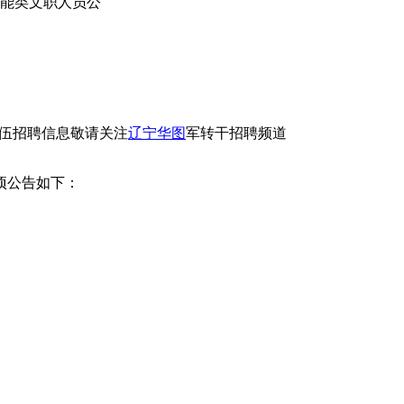
技能类文职人员公
入伍招聘信息敬请关注
辽宁华图
军转干招聘频道
项公告如下：