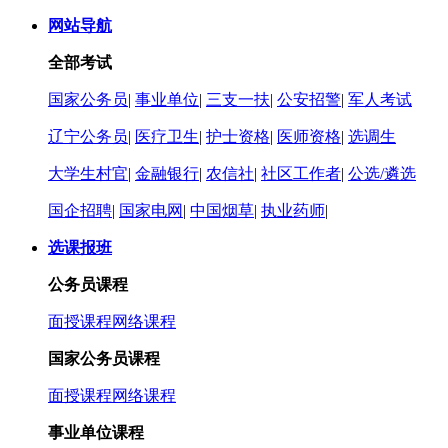
网站导航
全部考试
国家公务员
|
事业单位
|
三支一扶
|
公安招警
|
军人考试
辽宁公务员
|
医疗卫生
|
护士资格
|
医师资格
|
选调生
大学生村官
|
金融银行
|
农信社
|
社区工作者
|
公选/遴选
国企招聘
|
国家电网
|
中国烟草
|
执业药师
|
选课报班
公务员课程
面授课程
网络课程
国家公务员课程
面授课程
网络课程
事业单位课程