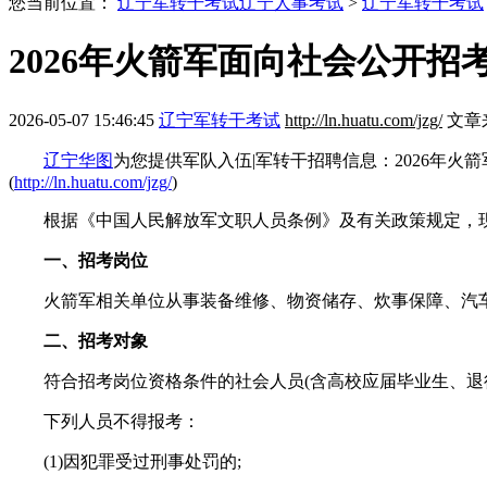
您当前位置：
辽宁军转干考试
辽宁人事考试
>
辽宁军转干考试
2026年火箭军面向社会公开
2026-05-07 15:46:45
辽宁军转干考试
http://ln.huatu.com/jzg/
文章
辽宁华图
为您提供军队入伍|军转干招聘信息：2026年
(
http://ln.huatu.com/jzg/
)
根据《中国人民解放军文职人员条例》及有关政策规定，现将
一、招考岗位
火箭军相关单位从事装备维修、物资储存、炊事保障、汽车
二、招考对象
符合招考岗位资格条件的社会人员(含高校应届毕业生、退
下列人员不得报考：
(1)因犯罪受过刑事处罚的;