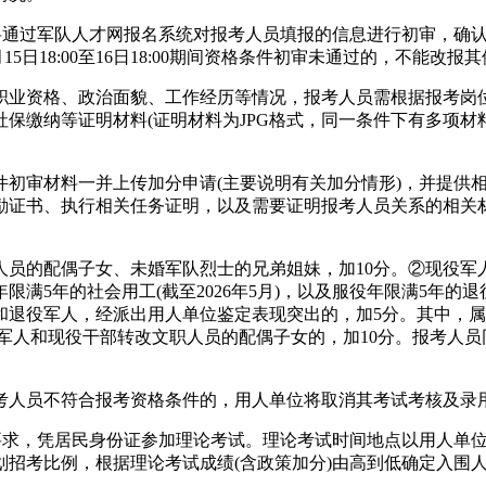
将通过军队人才网报名系统对报考人员填报的信息进行初审，确认
日18:00至16日18:00期间资格条件初审未通过的，不能改报
业资格、政治面貌、工作经历等情况，报考人员需根据报考岗位
缴纳等证明材料(证明材料为JPG格式，同一条件下有多项材料的
审材料一并上传加分申请(主要说明有关加分情形)，并提供相
励证书、执行相关任务证明，以及需要证明报考人员关系的相关材
偶子女、未婚军队烈士的兄弟姐妹，加10分。②现役军人、当年退
满5年的社会用工(截至2026年5月)，以及服役年限满5年的
和退役军人，经派出用人单位鉴定表现突出的，加5分。其中，
故军人和现役干部转改文职人员的配偶子女的，加10分。报考人
人员不符合报考资格条件的，用人单位将取消其考试考核及录
要求，凭居民身份证参加理论考试。理论考试时间地点以用人单
招考比例，根据理论考试成绩(含政策加分)由高到低确定入围