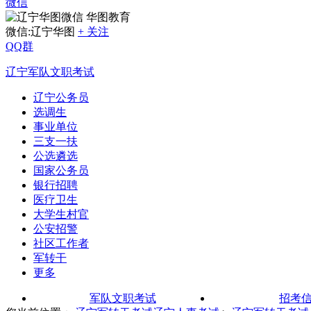
微信
华图教育
微信:辽宁华图
+ 关注
QQ群
辽宁军队文职考试
辽宁公务员
选调生
事业单位
三支一扶
公选遴选
国家公务员
银行招聘
医疗卫生
大学生村官
公安招警
社区工作者
军转干
更多
军队文职考试
招考