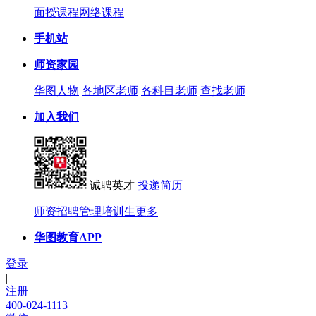
面授课程
网络课程
手机站
师资家园
华图人物
各地区老师
各科目老师
查找老师
加入我们
诚聘英才
投递简历
师资招聘
管理培训生
更多
华图教育APP
登录
|
注册
400-024-1113