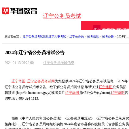
辽宁公务员考试
辽宁公务员
招考信息
报考指导
网校课
备
您当前位置：
辽宁公务员考试信息
辽宁人事考试
>
辽宁公务员
>
招考信息
>
招考公告
> 2024年辽宁省公务员考试公告
2024年辽宁省公务员考试公告
2024-01-13 09:22:00
辽宁公务员考试信息
辽宁华图_辽宁公务员考试网
为您提供2024年辽宁省公务员考试信息 ：2024年
辽宁省公务员考试招考公告。欲了解公务员招聘信息 敬请关注
辽宁华图
公务员招
聘频道 (http://ln.huatu.com/gwy/)或者关注
辽宁华图
微信公众号(syhuatu),
辽宁华图
咨
询电话：400-024-1113。
根据《中华人民共和国公务员法》《公务员录用规定》《辽宁省公务员录用实
施办法》，辽宁省公务员局将组织实施2024年度省市县乡四级机关〔含参照公务员