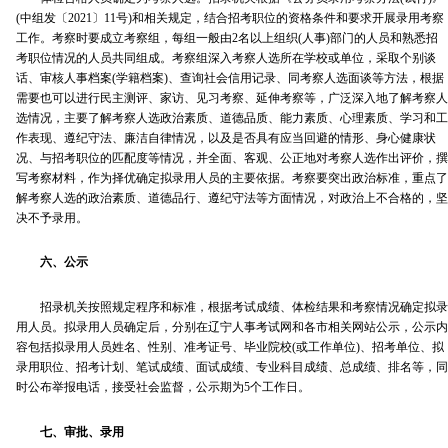
(中组发〔2021〕11号)和相关规定，结合招考职位的资格条件和要求开展录用考察
工作。考察时要成立考察组，每组一般由2名以上组织(人事)部门的人员和熟悉招
考职位情况的人员共同组成。考察组深入考察人选所在学校或单位，采取个别谈
话、审核人事档案(学籍档案)、查询社会信用记录、同考察人选面谈等方法，根据
需要也可以进行民主测评、家访、见习考察、延伸考察等，广泛深入地了解考察人
选情况，主要了解考察人选政治素质、道德品质、能力素质、心理素质、学习和工
作表现、遵纪守法、廉洁自律情况，以及是否具有应当回避的情形、身心健康状
况、与招考职位的匹配度等情况，并全面、客观、公正地对考察人选作出评价，撰
写考察材料，作为择优确定拟录用人员的主要依据。考察要突出政治标准，重点了
解考察人选的政治素质、道德品行、遵纪守法等方面情况，对政治上不合格的，坚
决不予录用。
六、公示
招录机关按照规定程序和标准，根据考试成绩、体检结果和考察情况确定拟录
用人员。拟录用人员确定后，分别在辽宁人事考试网和各市相关网站公示，公示内
容包括拟录用人员姓名、性别、准考证号、毕业院校(或工作单位)、招考单位、拟
录用职位、招考计划、笔试成绩、面试成绩、专业科目成绩、总成绩、排名等，同
时公布举报电话，接受社会监督，公示期为5个工作日。
七、审批、录用