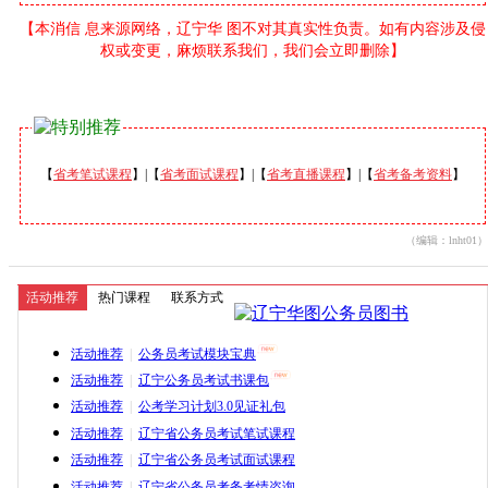
【本消信 息来源网络，辽宁华 图不对其真实性负责。如有内容涉及侵
权或变更，麻烦联系我们，我们会立即删除】
【
省考笔试课程
】|【
省考面试课程
】|【
省考直播课程
】|【
省考备考资料
】
（编辑：lnht01）
活动推荐
热门课程
联系方式
活动推荐
|
公务员考试模块宝典
活动推荐
|
辽宁公务员考试书课包
活动推荐
|
公考学习计划3.0见证礼包
活动推荐
|
辽宁省公务员考试笔试课程
活动推荐
|
辽宁省公务员考试面试课程
活动推荐
|
辽宁省公务员考务考情咨询