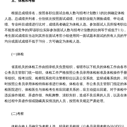
五、体检和考察
根据总成绩排名，按照各职位面试合格人数与招考计划数1:1的比例确定体检
人选。总成绩并列者，分别依次按照面试成绩、行政职业能力测验成绩、申论成
绩、专业科目成绩进行比对，成绩高者确定为体检人选。参加面试人员所报考职位
不能形成竞争的(即该职位实际参加面试人数与招考计划数的比例等于或低于1:1)，
考生面试成绩应当达到其所在面试考官小组使用同一面试题本面试的所有人员的平
均分或面试成绩不低于70分，方可确定为体检人选。
(一)体检
省直机关的体检工作由招录机关负责组织，省辖市以下机关的体检工作由各市
公务员主管部门统一组织。体检工作严格按照公务员录用体检标准及体检操作手册
等组织。报考法院、检察院系统司法警察职位以及公安系统、监狱戒毒系统的，同
时按照公务员录用体检特殊标准进行体检。体检在省、市公务员主管部门指定的体
检医院进行。体检医生与体检考生有应回避关系的，应主动提出回避。对于体检中
违反操作规程、弄虚作假、徇私舞弊、渎职失职，造成不良后果的人员，以及在体
检过程中弄虚作假或隐瞒真实情况的人员，按照有关规定严肃处理。
(二)考察
体检合格人员确定为考察人选。招录机关根据《公务员录用考察办法(试行)》