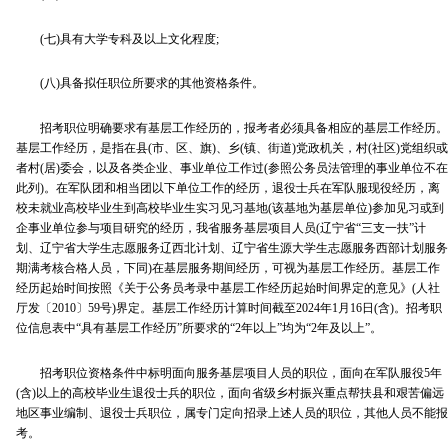
(七)具有大学专科及以上文化程度;
(八)具备拟任职位所要求的其他资格条件。
招考职位明确要求有基层工作经历的，报考者必须具备相应的基层工作经历。
基层工作经历，是指在县(市、区、旗)、乡(镇、街道)党政机关，村(社区)党组织或
者村(居)委会，以及各类企业、事业单位工作过(参照公务员法管理的事业单位不在
此列)。在军队团和相当团以下单位工作的经历，退役士兵在军队服现役经历，离
校未就业高校毕业生到高校毕业生实习见习基地(该基地为基层单位)参加见习或到
企事业单位参与项目研究的经历，我省服务基层项目人员(辽宁省“三支一扶”计
划、辽宁省大学生志愿服务辽西北计划、辽宁省生源大学生志愿服务西部计划服务
期满考核合格人员，下同)在基层服务期间经历，可视为基层工作经历。基层工作
经历起始时间按照《关于公务员考录中基层工作经历起始时间界定的意见》(人社
厅发〔2010〕59号)界定。基层工作经历计算时间截至2024年1月16日(含)。招考职
位信息表中“具有基层工作经历”所要求的“2年以上”均为“2年及以上”。
招考职位资格条件中标明面向服务基层项目人员的职位，面向在军队服役5年
(含)以上的高校毕业生退役士兵的职位，面向省级乡村振兴重点帮扶县和艰苦偏远
地区事业编制、退役士兵职位，属专门定向招录上述人员的职位，其他人员不能报
考。