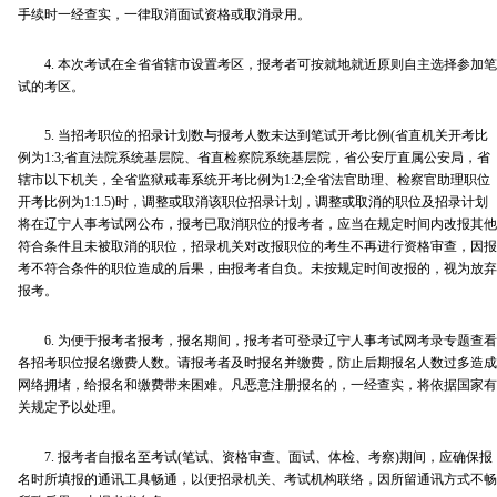
手续时一经查实，一律取消面试资格或取消录用。
4. 本次考试在全省省辖市设置考区，报考者可按就地就近原则自主选择参加笔
试的考区。
5. 当招考职位的招录计划数与报考人数未达到笔试开考比例(省直机关开考比
例为1:3;省直法院系统基层院、省直检察院系统基层院，省公安厅直属公安局，省
辖市以下机关，全省监狱戒毒系统开考比例为1:2;全省法官助理、检察官助理职位
开考比例为1:1.5)时，调整或取消该职位招录计划，调整或取消的职位及招录计划
将在辽宁人事考试网公布，报考已取消职位的报考者，应当在规定时间内改报其他
符合条件且未被取消的职位，招录机关对改报职位的考生不再进行资格审查，因报
考不符合条件的职位造成的后果，由报考者自负。未按规定时间改报的，视为放弃
报考。
6. 为便于报考者报考，报名期间，报考者可登录辽宁人事考试网考录专题查看
各招考职位报名缴费人数。请报考者及时报名并缴费，防止后期报名人数过多造成
网络拥堵，给报名和缴费带来困难。凡恶意注册报名的，一经查实，将依据国家有
关规定予以处理。
7. 报考者自报名至考试(笔试、资格审查、面试、体检、考察)期间，应确保报
名时所填报的通讯工具畅通，以便招录机关、考试机构联络，因所留通讯方式不畅