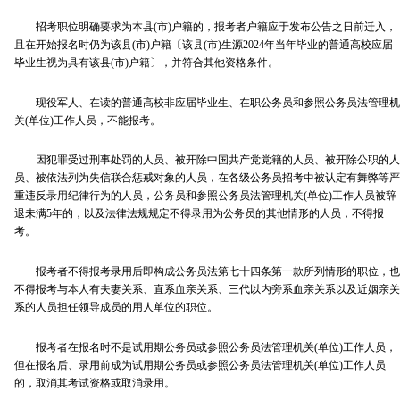
招考职位明确要求为本县(市)户籍的，报考者户籍应于发布公告之日前迁入，
且在开始报名时仍为该县(市)户籍〔该县(市)生源2024年当年毕业的普通高校应届
毕业生视为具有该县(市)户籍〕，并符合其他资格条件。
现役军人、在读的普通高校非应届毕业生、在职公务员和参照公务员法管理机
关(单位)工作人员，不能报考。
因犯罪受过刑事处罚的人员、被开除中国共产党党籍的人员、被开除公职的人
员、被依法列为失信联合惩戒对象的人员，在各级公务员招考中被认定有舞弊等严
重违反录用纪律行为的人员，公务员和参照公务员法管理机关(单位)工作人员被辞
退未满5年的，以及法律法规规定不得录用为公务员的其他情形的人员，不得报
考。
报考者不得报考录用后即构成公务员法第七十四条第一款所列情形的职位，也
不得报考与本人有夫妻关系、直系血亲关系、三代以内旁系血亲关系以及近姻亲关
系的人员担任领导成员的用人单位的职位。
报考者在报名时不是试用期公务员或参照公务员法管理机关(单位)工作人员，
但在报名后、录用前成为试用期公务员或参照公务员法管理机关(单位)工作人员
的，取消其考试资格或取消录用。