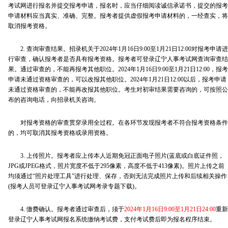
考试网进行报名并提交报考申请，报名时，应当仔细阅读诚信承诺书，提交的报考
申请材料应当真实、准确、完整。报考者提供虚假报考申请材料的，一经查实，将
取消报考资格。
2. 查询审查结果。招录机关于2024年1月16日9:00至1月21日12:00对报考申请进
行审查，确认报考者是否具有报考资格。报考者可登录辽宁人事考试网查询审查结
果。通过审查的，不能再报考其他职位。2024年1月16日9:00至1月21日12:00，报考
申请未通过资格审查的，可以改报其他职位。2024年1月21日12:00以后，报考申请
未通过资格审查的，不能再改报其他职位。考生对初审结果需要咨询的，可按照公
布的咨询电话，向招录机关咨询。
对报考资格的审查贯穿录用全过程。在各环节发现报考者不符合报考资格条件
的，均可取消其报考资格或录用资格。
3. 上传照片。报考者应上传本人近期免冠正面电子照片(蓝底或白底证件照，
JPG或JPEG格式，照片宽度不低于295像素，高度不低于413像素)。照片上传之前
均须通过“照片处理工具”进行处理、保存，否则无法完成照片上传和后续相关操作
(报考人员可登录辽宁人事考试网考录专题下载)。
4. 缴费确认。报考者通过审查后，须于
2024年1月16日9:00至1月21日24:00
重新
登录辽宁人事考试网报名系统缴纳考试费，支付考试费后即为报名程序结束。