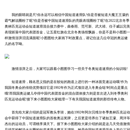
我的眼睛就是尺!你永远可以相信中国短道速滑队!你是否被短道大魔王王濛的
霸气解说圈粉了呢?你是否被中国短道速滑队的亮眼表现圈粉了呢?在2022北京冬季
奥林匹克运动会短道速滑混合接力赛中，曲春雨、范可新、武大靖、任子威以完美
表现斩落中国代表团首金，让五星红旗在北京冬奥场馆飘扬，你是不是和小图图一
样激情澎湃泪流满面呢!小图图给大家画下时政重点，请记住这几位夺冠的奥运健
儿的名字呦。
激情澎湃之后，大家可以跟着小图图学习一些关于冬奥短道速滑的小知识啦!
短道速滑，顾名思义指的是在较短的跑道上进行的一种冰面竞速运动哦!作为
我国冬奥会的传统优势项目它是1992年作为正式项目进入冬奥会哒!时间点是重点
哦!而我国奥运健儿夺得中国代表团首金的混合团体接力则是首次进入到冬季奥利
匹克运动会呢!接下来小图图给大家梳理一下有关我国短道速滑的那些传奇人物。
首先给大家介绍的是冠军教头李琰，她在1992年阿尔贝维尔冬季奥林匹克运动
会中获得了中国短道速滑队的首枚奥运奖牌，之后更是培养出了诸如王濛、周洋等
杰出的运动员，可谓桃李满天下。接下来小图图给大家介绍的就是这几天凭借激情
且搞笑的解说火出圈的短道速滑大魔王王濛啦，她是中国短道速滑历史上首位三冠