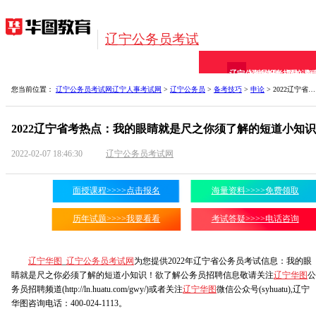
辽宁公务员考试
辽宁公务员
招考信息
报考指导
网校课
备
您当前位置：
辽宁公务员考试网
辽宁人事考试网
>
辽宁公务员
>
备考技巧
>
申论
> 2022辽宁省考热点：我的眼睛就是尺之你须了解的短道
2022辽宁省考热点：我的眼睛就是尺之你须了解的短道小知识
2022-02-07 18:46:30
辽宁公务员考试网
面授课程>>>>点击报名
海量资料>>>>免费领取
历年试题>>>>我要看看
考试答疑>>>>电话咨询
辽宁华图
_
辽宁公务员考试网
为您提供2022年辽宁省公务员考试信息：我的眼
睛就是尺之你必须了解的短道小知识！欲了解公务员招聘信息敬请关注
辽宁华图
公
务员招聘频道(http://ln.huatu.com/gwy/)或者关注
辽宁华图
微信公众号(syhuatu),辽宁
华图咨询电话：400-024-1113。