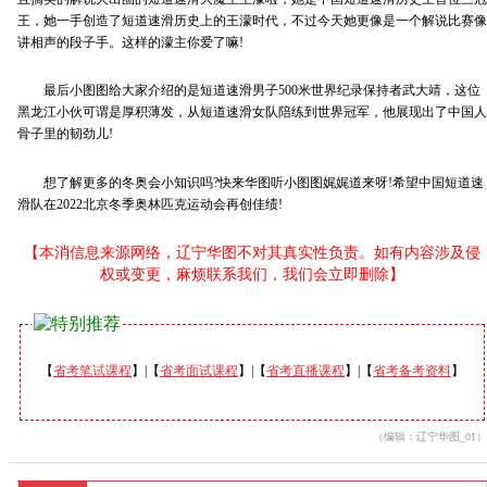
王，她一手创造了短道速滑历史上的王濛时代，不过今天她更像是一个解说比赛像
讲相声的段子手。这样的濛主你爱了嘛!
最后小图图给大家介绍的是短道速滑男子500米世界纪录保持者武大靖，这位
黑龙江小伙可谓是厚积薄发，从短道速滑女队陪练到世界冠军，他展现出了中国人
骨子里的韧劲儿!
想了解更多的冬奥会小知识吗?快来华图听小图图娓娓道来呀!希望中国短道速
滑队在2022北京冬季奥林匹克运动会再创佳绩!
【本消信息来源网络，辽宁华图不对其真实性负责。如有内容涉及侵
权或变更，麻烦联系我们，我们会立即删除】
【
省考笔试课程
】|【
省考面试课程
】|【
省考直播课程
】|【
省考备考资料
】
（编辑：辽宁华图_01）