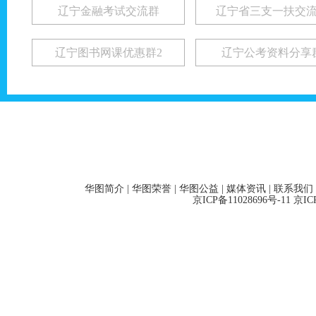
辽宁金融考试交流群
辽宁省三支一扶交
辽宁图书网课优惠群2
辽宁公考资料分享
华图简介
|
华图荣誉
|
华图公益
|
媒体资讯
|
联系我们
京ICP备11028696号-11 京I