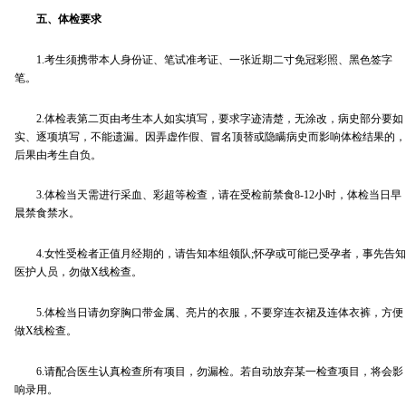
五、体检要求
1.考生须携带本人身份证、笔试准考证、一张近期二寸免冠彩照、黑色签字
笔。
2.体检表第二页由考生本人如实填写，要求字迹清楚，无涂改，病史部分要如
实、逐项填写，不能遗漏。因弄虚作假、冒名顶替或隐瞒病史而影响体检结果的，
后果由考生自负。
3.体检当天需进行采血、彩超等检查，请在受检前禁食8-12小时，体检当日早
晨禁食禁水。
4.女性受检者正值月经期的，请告知本组领队;怀孕或可能已受孕者，事先告知
医护人员，勿做X线检查。
5.体检当日请勿穿胸口带金属、亮片的衣服，不要穿连衣裙及连体衣裤，方便
做X线检查。
6.请配合医生认真检查所有项目，勿漏检。若自动放弃某一检查项目，将会影
响录用。