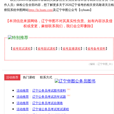
作人员）体检公告全部内容，想了解更多关于2026辽宁省考的相关资讯敬请关注检
察院系统华图网站
https://ln.huatu.com/
及辽宁华图公众号【syhuatu】
【本消信息来源网络，辽宁华图不对其真实性负责。如有内容涉及侵
权或变更，麻烦联系我们，我们会立即删除】
【
省考笔试课程
】|【
省考面试课程
】|【
省考直播课程
】|【
省考备考资料
】
（编辑：辽宁华图_01）
活动推荐
热门课程
联系方式
活动推荐
|
辽宁公务员考试图书资料
活动推荐
|
辽宁公务员考试历年试题
活动推荐
|
辽宁公务员考试自测卷
活动推荐
|
辽宁省公务员考试笔试课程