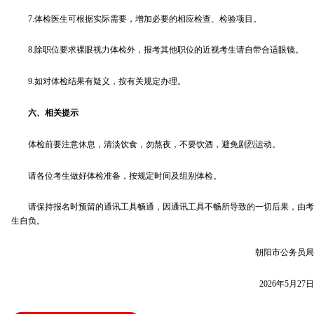
7.体检医生可根据实际需要，增加必要的相应检查、检验项目。
8.除职位要求裸眼视力体检外，报考其他职位的近视考生请自带合适眼镜。
9.如对体检结果有疑义，按有关规定办理。
六、相关提示
体检前要注意休息，清淡饮食，勿熬夜，不要饮酒，避免剧烈运动。
请各位考生做好体检准备，按规定时间及组别体检。
请保持报名时预留的通讯工具畅通，因通讯工具不畅所导致的一切后果，由考
生自负。
朝阳市公务员局
2026年5月27日