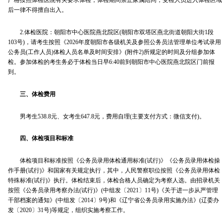
严格按照体检医院有关要求体检，体检期间禁止家属陪同，受检人员进入体检区域
后一律不得擅自出入。
2.体检医院：朝阳市中心医院燕北院区(朝阳市双塔区燕北街道朝阳大街1段
103号)，请考生按照《2026年度朝阳市各级机关及参照公务员法管理单位考试录用
公务员(工作人员)体检人员名单及时间安排》(附件2)所规定的时间及分组参加体
检。参加体检的考生务必于体检当日早6:40前到朝阳市中心医院燕北院区门前报
到。
三、体检费用
男考生538.8元、女考生647.8元，费用自理(主要支付方式：微信支付)。
四、体检项目和标准
体检项目和标准按照《公务员录用体检通用标准(试行)》《公务员录用体检操
作手册(试行)》和国家有关规定执行，其中，人民警察职位按照《公务员录用体检
特殊标准(试行)》执行。体检结束后，体检合格人员确定为考察人选。由招录机关
按照《公务员录用考察办法(试行)》(中组发〔2021〕11号)《关于进一步从严管理
干部档案的通知》(中组发〔2014〕9号)和《辽宁省公务员录用实施办法》(辽委办
发〔2020〕31号)等规定，组织实施考察工作。