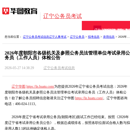
辽宁公务员考试
辽宁公务员
招考信息
报考指导
网校课
备
您当前位置：
辽宁公务员考试信息
辽宁人事考试
>
辽宁公务员
>
招考信息
>
录用信息
> 2026年度朝阳市各级机关及参照公务员法管理单位考试
2026年度朝阳市各级机关及参照公务员法管理单位考试录用公
务员（工作人员）体检公告
2026-05-27 14:38:29
辽宁公务员考试信息
辽宁华图
https://ln.huatu.com/
为您提供2026年辽宁省公务员考试信息：2026年
度朝阳市各级机关及参照公务员法管理单位考试录用公务员（工作人员）体检公
告！欲了解公务员招聘信息敬请关注辽宁华图
https://ln.huatu.com/
。辽宁华图咨询
电话：400-024-1113。
2026年度辽宁省考试录用公务员(朝阳考区)面试工作已经结束。按照《2026年
度辽宁省考试录用公务员公告》，根据总成绩排名，按照各职位面试合格人数与拟
录用人数1:1的比例确定体检人选。