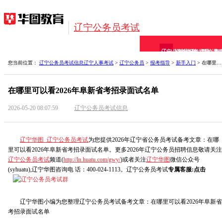
辽宁公务员考试
辽宁公务员
招考信息
报考指导
网校课
备
您当前位置：
辽宁公务员考试信息
辽宁人事考试
>
辽宁公务员
>
报考指导
>
新手入门
> 在哪里可以看2026年阜新省考招录面试名单
在哪里可以看2026年阜新省考招录面试名单
2026-05-20 08:07:59
辽宁公务员考试信息
辽宁华图_辽宁公务员考试
为您提供2026年辽宁省公务员考试备考文章：在哪
里可以看2026年阜新省考招录面试名单。更多2026年辽宁公务员招聘信息敬请关注
辽宁公务员考试
频道(
http://ln.huatu.com/gwy/
)或者关注
辽宁华图
微信公众号
(syhuatu),辽宁华图咨询电 话：400-024-1113。辽宁公务员考试
专属客服:点击
辽宁华图小编为您整理辽宁公务员考试备考文章：在哪里可以看2026年阜新省
考招录面试名单