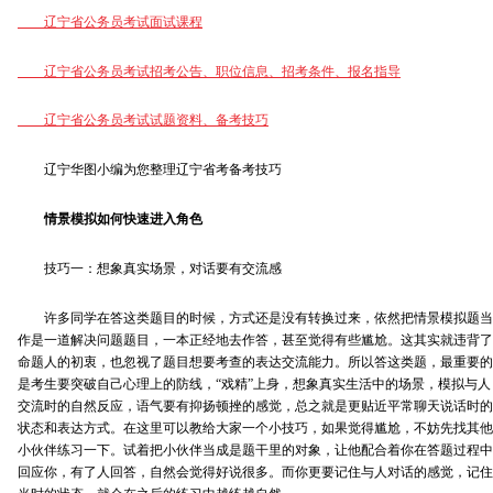
辽宁省公务员考试面试课程
辽宁省公务员考试招考公告、职位信息、
招考条件、报名指导
辽宁省公务员考试试题资料、
备考技巧
辽宁华图小编为您整理辽宁省考备考技巧
情景模拟如何快速进入角色
技巧一：想象真实场景，对话要有交流感
许多同学在答这类题目的时候，方式还是没有转换过来，依然把情景模拟题当
作是一道解决问题题目，一本正经地去作答，甚至觉得有些尴尬。这其实就违背了
命题人的初衷，也忽视了题目想要考查的表达交流能力。所以答这类题，最重要的
是考生要突破自己心理上的防线，“戏精”上身，想象真实生活中的场景，模拟与人
交流时的自然反应，语气要有抑扬顿挫的感觉，总之就是更贴近平常聊天说话时的
状态和表达方式。在这里可以教给大家一个小技巧，如果觉得尴尬，不妨先找其他
小伙伴练习一下。试着把小伙伴当成是题干里的对象，让他配合着你在答题过程中
回应你，有了人回答，自然会觉得好说很多。而你更要记住与人对话的感觉，记住