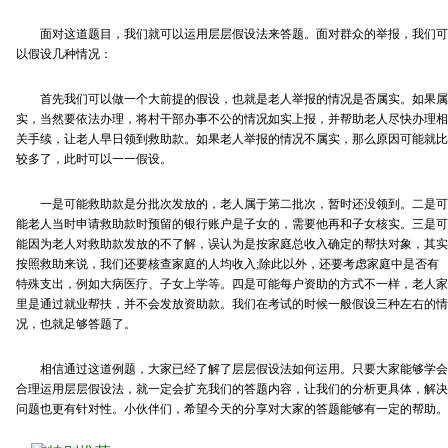
面对这道题目，我们就可以运用层层假设法来答题。面对群众的举报，我们可
以假设几种情况：
首先我们可以做一个大前提的假设，也就是老人举报的情况是否属实。如果属
实，当然要依法办理，将村干部办事不公的情况如实上报，并帮助老人尽快办理相
关手续，让老人早日领到救助款。如果老人举报的情况不属实，那么原因可能就比
较多了，此时可以一一假设。
一是可能救助款是分批次发放的，老人属于第二批次，暂时还没领到。二是可
能老人当时申请救助款时预留的银行账户是子女的，需要他再和子女核实。三是可
能因为老人对救助款发放的不了解，误认为是按家庭总收入确定的帮扶对象，其实
按照救助来说，我们还要核查家庭的人均收入;除此以外，还要考虑家庭中是否有
特殊支出，例如大病医疗、子女上学等。四是可能每户资助的方式不一样，老人家
里是通过就业帮扶，并不会发放资助款。我们在考试的时候一般假设三种左右的情
况，也就足够答题了。
相信通过这道例题，大家已经了解了层层假设法如何运用。只要大家能够学会
合理运用层层假设法，就一定会扩充我们的答题内容，让我们的分析更具体，解决
问题也更有针对性。小伙伴们，希望今天的分享对大家的答题能够有一定的帮助。