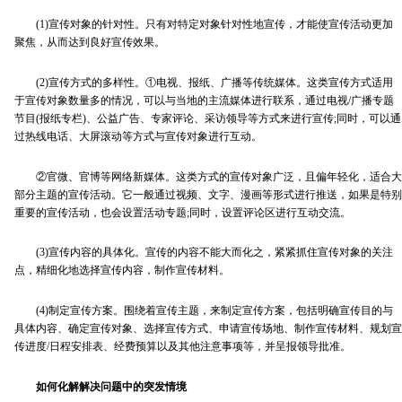
(1)宣传对象的针对性。只有对特定对象针对性地宣传，才能使宣传活动更加
聚焦，从而达到良好宣传效果。
(2)宣传方式的多样性。①电视、报纸、广播等传统媒体。这类宣传方式适用
于宣传对象数量多的情况，可以与当地的主流媒体进行联系，通过电视/广播专题
节目(报纸专栏)、公益广告、专家评论、采访领导等方式来进行宣传;同时，可以通
过热线电话、大屏滚动等方式与宣传对象进行互动。
②官微、官博等网络新媒体。这类方式的宣传对象广泛，且偏年轻化，适合大
部分主题的宣传活动。它一般通过视频、文字、漫画等形式进行推送，如果是特别
重要的宣传活动，也会设置活动专题;同时，设置评论区进行互动交流。
(3)宣传内容的具体化。宣传的内容不能大而化之，紧紧抓住宣传对象的关注
点，精细化地选择宣传内容，制作宣传材料。
(4)制定宣传方案。围绕着宣传主题，来制定宣传方案，包括明确宣传目的与
具体内容、确定宣传对象、选择宣传方式、申请宣传场地、制作宣传材料、规划宣
传进度/日程安排表、经费预算以及其他注意事项等，并呈报领导批准。
如何化解解决问题中的突发情境