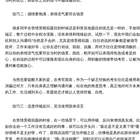
当时的状态，就会在之后的练习中越练越自然。
技巧二：感情要饱满，表情语气要符合场景
很多同学在答情景模拟题目的时候还是和答其他题目的状态是一样的，手放得
端正，整个过程中全程冷漠脸，没有表情和情绪起伏。试想一下，现实中我们会如
此和别人沟通吗?当然是不会的，尤其是情景模拟题，往往劝说的对象都是被领导
批评、工作未做好等，让你去进行劝说、鼓励、说服，而对方往往是情绪消极的，
所以你的表情语气也要符合当时的场景。因此，刚开始可以表现得焦急或者是担
心，在劝说的过程中可以慢慢表现出自身的信心，用积极的情绪带动考官，让被沟
通对象也能放心。
当然也要提醒大家的是，在考官面前，作为一个缺乏经验的考生往往是难用表
演骗过对方，只有自身真正理解沟通对象，站在他的角度思考，真正地对对方未来
的工作、生活感到关心，答题状态才能让人觉得舒服、自然。
技巧三：适度停顿反问，灵活使用肢体语言
在答情景模拟题的时候，在一些场景下，可以用停顿、反问来增强真实感。比
如你去劝一个工作没有完成好的同事，就可以在开头问：“最近是不是太累了呀?看
你情绪不是太好呀，咋了，跟我说说呗?”适当停顿之后，仿佛他是真的在跟你倾诉
苦衷，然后你再继续接着说：“哦~是这样啊!”。同时还可以运用自己的肢体语言，