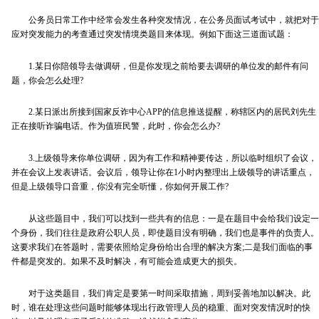
公务员日常工作中经常会发生各种突发情况，在公务员面试考试中，就把对于
应对突发能力的考查通过突发情境类题目来体现。例如下面这三道面试题：
1.某日你陪领导去做调研，但是你发现之前给要去调研的单位发的邮件有问
题，你会怎么处理?
2.某日派出所接到国家反诈中心APP的信息推送提醒，称辖区内的居民刘先生
正在接听诈骗电话。作为值班民警，此时，你会怎么办?
3.上级领导来你单位调研，因为有工作和精神要传达，所以临时组织了会议，
并在会议上发表讲话。会议后，领导让你在1小时内整理出上级领导的讲话重点，
但是上级领导口音重，你没有完全听懂，你如何开展工作?
从这些题目中，我们可以找到一些共有的信息：一是在题目中会给我们设定一
个身份，我们往往是政府公职人员，即使题目没有明确，我们也是事件的负责人。
这要求我们在答题时，需要依照给定身份给出合理的解决方案;二是我们面临的事
件都是突发的。如果不及时解决，有可能会造成更大的损失。
对于这类题目，我们肯定是要第一时间采取措施，周到妥善地加以解决。此
时，谁在处理这些问题时能够体现出行政管理人员的稳重、面对突发情况时的快