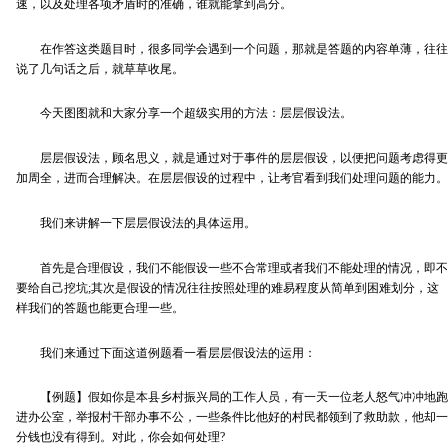
速，以及处理各项矛盾时的准确，谁就能拿到高分。
在作答这类题目时，很多同学会遇到一个问题，那就是答题的内容单薄，往往
说了几句话之后，就草草收尾。
今天图图就和大家分享一个超级实用的方法：层层假设法。
层层假设法，顾名思义，就是通过对于事件的层层假设，以便把问题考虑得更
加周全，进而合理解决。在层层假设的过程中，让考官看到我们处理问题的能力。
我们来讲解一下层层假设法的具体运用。
首先是合理假设，我们不能假设一些不合常理或者我们不能处理的情况，即不
要给自己挖坑;其次是假设的情况往往按照处理的难易程度从简单到困难划分，这
样我们的答题也能更合理一些。
我们来通过下面这道例题看一看层层假设法的运用：
【例题】假如你是本县乡村振兴局的工作人员，有一天一位老人怒气冲冲地跑
进办公室，举报村干部办事不公，一些条件比他好的村民都领到了救助款，他却一
分钱也没有得到。对此，你会如何处理?