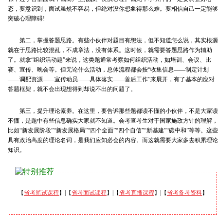
态，要意识到，面试虽然不容易，但绝对没你想象得那么难。要相信自己一定能够
突破心理障碍!
第二，掌握答题思路。有些小伙伴对题目有想法，但不知道怎么说，其实根源
就在于思路比较混乱，不成章法，没有体系。这时候，就需要答题思路作为辅助
了。就拿“组织活动题”来说，这类题通常考察如何组织活动，如培训、会议、比
赛、宣传、晚会等。但无论什么活动，总体流程都会按“收集信息——制定计划
——调配资源——宣传动员——具体落实——善后工作”来展开，有了基本的应对
答题框架，就不会出现想得到却说不出的问题了。
第三，提升理论素养。在这里，要告诉那些题都读不懂的小伙伴，不是大家读
不懂，是题中有些信息确实大家就不知道。会考查考生对于国家施政方针的理解，
比如“新发展阶段”“新发展格局”“四个全面”“四个自信”“新基建”“碳中和”等等。这些
具有政治高度的理论名词，是我们应知必会的内容。而这就需要大家多去积累理论
知识。
【
省考笔试课程
】|【
省考面试课程
】|【
省考直播课程
】|【
省考备考资料
】