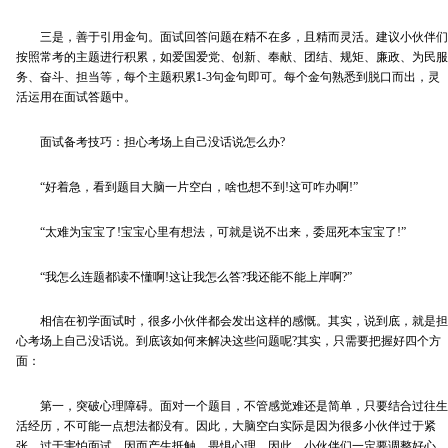
三是，善于引用金句。面试回答问题在精不在多，且精而灵活。建议小伙伴们
按照常考的主题进行积累，如爱国爱党、创新、奉献、团结、规矩、廉政、为民服
务、奋斗、担当等，每个主题积累1-3句金句即可。每个金句熟悉到脱口而出，灵
活运用在面试答题中。
面试备考技巧：担心考场上自己没话说怎么办?
“好着急，看到题目大脑一片空白，啥也想不到!这可咋办啊!”
“太难为宝宝了!宝宝心里有想法，可就是说不出来，委屈死本宝宝了!”
“我怎么连题都读不懂啊!这让我怎么答?我还能不能上岸啊?”
相信在初学面试时，很多小伙伴都会发出这样的感慨。其实，说到底，就是担
心考场上自己没话说。到底该如何来解决这些问题呢?其实，只需要把握好四个方
面：
第一，突破心理障碍。面对一个题目，不管感觉难还是简单，只要结合过往生
活经历，不可能一点想法都没有。因此，大脑空白实际是因为很多小伙伴过于紧
张，过于害怕面试，因而产生抵触、畏惧心理。因此，小伙伴们一定要调整好心