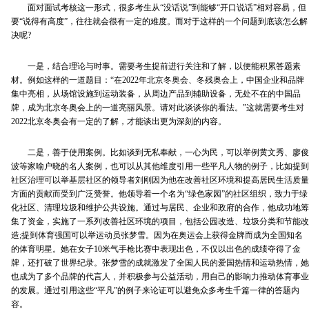
面对面试考核这一形式，很多考生从“没话说”到能够“开口说话”相对容易，但
要“说得有高度”，往往就会很有一定的难度。而对于这样的一个问题到底该怎么解
决呢?
一是，结合理论与时事。需要考生提前进行关注和了解，以便能积累答题素
材。例如这样的一道题目：“在2022年北京冬奥会、冬残奥会上，中国企业和品牌
集中亮相，从场馆设施到运动装备，从周边产品到辅助设备，无处不在的中国品
牌，成为北京冬奥会上的一道亮丽风景。请对此谈谈你的看法。”这就需要考生对
2022北京冬奥会有一定的了解，才能谈出更为深刻的内容。
二是，善于使用案例。比如谈到无私奉献，一心为民，可以举例黄文秀、廖俊
波等家喻户晓的名人案例，也可以从其他维度引用一些平凡人物的例子，比如提到
社区治理可以举基层社区的领导者刘刚因为他在改善社区环境和提高居民生活质量
方面的贡献而受到广泛赞誉。他领导着一个名为“绿色家园”的社区组织，致力于绿
化社区、清理垃圾和维护公共设施。通过与居民、企业和政府的合作，他成功地筹
集了资金，实施了一系列改善社区环境的项目，包括公园改造、垃圾分类和节能改
造;提到体育强国可以举运动员张梦雪。因为在奥运会上获得金牌而成为全国知名
的体育明星。她在女子10米气手枪比赛中表现出色，不仅以出色的成绩夺得了金
牌，还打破了世界纪录。张梦雪的成就激发了全国人民的爱国热情和运动热情，她
也成为了多个品牌的代言人，并积极参与公益活动，用自己的影响力推动体育事业
的发展。通过引用这些“平凡”的例子来论证可以避免众多考生千篇一律的答题内
容。