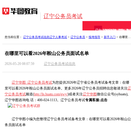
辽宁公务员考试
辽宁公务员
招考信息
报考指导
网校课
备
您当前位置：
辽宁公务员考试信息
辽宁人事考试
>
辽宁公务员
>
报考指导
>
新手入门
> 在哪里可以看2026年鞍山公务员面试名单
在哪里可以看2026年鞍山公务员面试名单
2026-05-20 08:07:59
辽宁公务员考试信息
辽宁华图_辽宁公务员考试
为您提供2026年辽宁省公务员考试备考文章：在哪
里可以看2026年鞍山公务员面试名单。更多2026年辽宁公务员招聘信息敬请关注
辽
宁公务员考试
频道(
http://ln.huatu.com/gwy/
)或者关注
辽宁华图
微信公众号(syhuatu),
辽宁华图咨询电 话：400-024-1113。辽宁公务员考试
专属客服:点击
辽宁华图小编为您整理辽宁公务员考试备考文章：在哪里可以看2026年鞍山公
务员面试名单