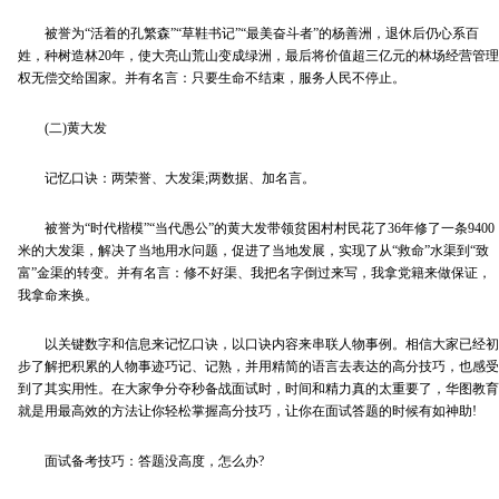
被誉为“活着的孔繁森”“草鞋书记”“最美奋斗者”的杨善洲，退休后仍心系百
姓，种树造林20年，使大亮山荒山变成绿洲，最后将价值超三亿元的林场经营管理
权无偿交给国家。并有名言：只要生命不结束，服务人民不停止。
(二)黄大发
记忆口诀：两荣誉、大发渠;两数据、加名言。
被誉为“时代楷模”“当代愚公”的黄大发带领贫困村村民花了36年修了一条9400
米的大发渠，解决了当地用水问题，促进了当地发展，实现了从“救命”水渠到“致
富”金渠的转变。并有名言：修不好渠、我把名字倒过来写，我拿党籍来做保证，
我拿命来换。
以关键数字和信息来记忆口诀，以口诀内容来串联人物事例。相信大家已经初
步了解把积累的人物事迹巧记、记熟，并用精简的语言去表达的高分技巧，也感受
到了其实用性。在大家争分夺秒备战面试时，时间和精力真的太重要了，华图教育
就是用最高效的方法让你轻松掌握高分技巧，让你在面试答题的时候有如神助!
面试备考技巧：答题没高度，怎么办?