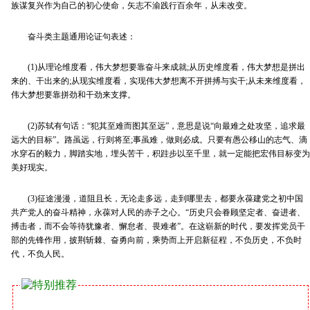
族谋复兴作为自己的初心使命，矢志不渝践行百余年，从未改变。
奋斗类主题通用论证句表述：
(1)从理论维度看，伟大梦想要靠奋斗来成就;从历史维度看，伟大梦想是拼出
来的、干出来的;从现实维度看，实现伟大梦想离不开拼搏与实干;从未来维度看，
伟大梦想要靠拼劲和干劲来支撑。
(2)苏轼有句话：“犯其至难而图其至远”，意思是说“向最难之处攻坚，追求最
远大的目标”。路虽远，行则将至;事虽难，做则必成。只要有愚公移山的志气、滴
水穿石的毅力，脚踏实地，埋头苦干，积跬步以至千里，就一定能把宏伟目标变为
美好现实。
(3)征途漫漫，道阻且长，无论走多远，走到哪里去，都要永葆建党之初中国
共产党人的奋斗精神，永葆对人民的赤子之心。“历史只会眷顾坚定者、奋进者、
搏击者，而不会等待犹豫者、懈怠者、畏难者”。在这崭新的时代，要发挥党员干
部的先锋作用，披荆斩棘、奋勇向前，乘势而上开启新征程，不负历史，不负时
代，不负人民。