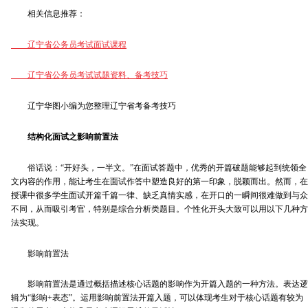
相关信息推荐：
辽宁省公务员考试面试课程
辽宁省公务员考试试题资料、
备考技巧
辽宁华图小编为您整理辽宁省考备考技巧
结构化面试之影响前置法
俗话说：“开好头，一半文。”在面试答题中，优秀的开篇破题能够起到统领全
文内容的作用，能让考生在面试作答中塑造良好的第一印象，脱颖而出。然而，在
授课中很多学生面试开篇千篇一律、缺乏真情实感，在开口的一瞬间很难做到与众
不同，从而吸引考官，特别是综合分析类题目。个性化开头大致可以用以下几种方
法实现。
影响前置法
影响前置法是通过概括描述核心话题的影响作为开篇入题的一种方法。表达逻
辑为“影响+表态”。运用影响前置法开篇入题，可以体现考生对于核心话题有较为