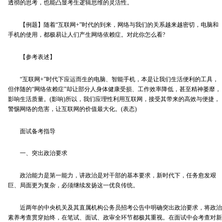
透彻的思考，也能凸显考生逻辑思维的灵活性。
【例题】随着“互联网+”时代的到来，网络与我们的关系越来越密切，电脑和
手机的使用，都极易让人们产生网络依赖症。对此你怎么看?
【参考表述】
“互联网+”时代下应运而生的电脑、智能手机，本是让我们生活便利的工具，
但伴随的“网络依赖症”却让部分人身体健康受损、工作效率降低，甚至精神萎靡，
影响生活质量。(影响)所以，我们应理性利用互联网，接受其带来的高效与便捷，
警惕网络的危害，让互联网的价值最大化。(表态)
面试备考指导
一、突出政治要求
政治能力是第一能力，讲政治是对干部的基本要求，新时代下，任务愈发艰
巨、局面更为复杂，必须继续发扬这一优良传统。
近两年的中央机关及其直属机构公务员招考公告中明确突出政治要求，将政治
素养考查贯穿始终，在笔试、面试、政审全环节都极其重视。在面试中会考查对新