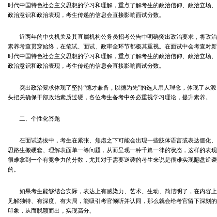
时代中国特色社会主义思想的学习和理解，重点了解考生的政治信仰、政治立场、
政治意识和政治表现，考生传递的信息会直接影响面试分数。
近两年的中央机关及其直属机构公务员招考公告中明确突出政治要求，将政治
素养考查贯穿始终，在笔试、面试、政审全环节都极其重视。在面试中会考查对新
时代中国特色社会主义思想的学习和理解，重点了解考生的政治信仰、政治立场、
政治意识和政治表现，考生传递的信息会直接影响面试分数。
突出政治要求体现了坚持“德才兼备，以德为先”的选人用人理念，体现了从源
头把关确保干部政治素质过硬，各位考生备考中务必重视学习理论，提升素养。
二、个性化答题
在面试选拔中，考生在紧张、焦虑之下可能会出现一些肢体语言或表达僵化、
思路生搬硬套、理解表面单一等问题，从而呈现一种千篇一律的状态，这样的表现
很难拿到一个有竞争力的分数，尤其对于需要逆袭的考生来说是很难实现翻盘逆袭
的。
如果考生能够结合实际，表达上有感染力、艺术、生动、简洁明了，在内容上
见解独特、有深度、有大局，能吸引考官倾听并认同，那么就会给考官留下深刻的
印象，从而脱颖而出，实现高分。