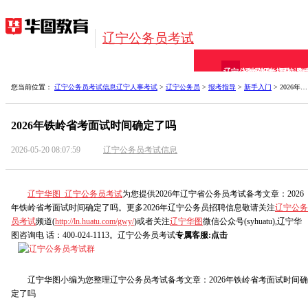
辽宁公务员考试
辽宁公务员
招考信息
报考指导
网校课
备
您当前位置：
辽宁公务员考试信息
辽宁人事考试
>
辽宁公务员
>
报考指导
>
新手入门
> 2026年铁岭省考面试时间确定了吗
2026年铁岭省考面试时间确定了吗
2026-05-20 08:07:59
辽宁公务员考试信息
辽宁华图_辽宁公务员考试
为您提供2026年辽宁省公务员考试备考文章：2026
年铁岭省考面试时间确定了吗。更多2026年辽宁公务员招聘信息敬请关注
辽宁公务
员考试
频道(
http://ln.huatu.com/gwy/
)或者关注
辽宁华图
微信公众号(syhuatu),辽宁华
图咨询电 话：400-024-1113。辽宁公务员考试
专属客服:点击
辽宁华图小编为您整理辽宁公务员考试备考文章：2026年铁岭省考面试时间确
定了吗