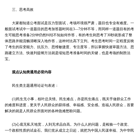
三、思考高效
大家都知道公考面试是压力型面试，考场环境很严肃，题目也专业有难度。一
般面试考试中一道题目的思考加答题时间在3—7分钟不等，而同样一道题目有的考
生可能思考准备2分钟仍然纠结不知如何作答，有的考生则思考了30秒就形成了整
体思路并能流畅清晰深入地作答，这种对比高下立判。考生思考时间一定程度反映
了考生的应变能力、抗压力、思维敏捷度、专注度等，所以掌握快速审题方法、思
路建立方法、快速列提纲方法就是缩短思考准备时间的关键，也是考场的制胜法
宝。
观点认知类通用必背内容
民生类主题通用论证句表述：
(1)民生无小事，枝叶总关情。民生难点，亦是民生痛点，既关乎做群众工作
的难度和进度，更关乎人民群众的获得感、幸福感、安全感。造福人民群众，首要
解决的就是人民群众所面对的各种急难愁盼问题。
(2)心底无私天地宽，人到无求品自高。为什么人的问题，是检验一个政党、
一个政权性质的试金石。我们党从成立之日起，就把为中国人民谋幸福、为中华民