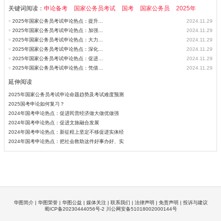
关键词阅读：
申论备考
国家公务员考试
国考
国家公务员
2025年
2025年国家公务员考试申论热点：提升行政执法质量
2024.11.29
2025年国家公务员考试申论热点：加强旅游市场监管
2024.11.29
2025年国家公务员考试申论热点：大力发展新质力生产
2024.11.29
2025年国家公务员考试申论热点：深化诉源治理以促进多元共治
2024.11.29
2025年国家公务员考试申论热点：促进高质量充分就业
2024.11.29
2025年国家公务员考试申论热点：凭借绿色低碳为高质量发展领航
2024.11.29
延伸阅读
2025年国家公务员考试申论命题趋势及考试难度预测
2025国考申论如何复习？
2024年国考申论热点：促进民营经济做大做优做强
2024年国考申论热点：促进文旅融合发展
2024年国考申论热点：新征程上坚定不移促进实体经
2024年国考申论热点：把社会救助这件好事办好、实
华图简介
|
华图荣誉
|
华图公益
|
媒体关注
|
联系我们
|
法律声明
|
免责声明
|
投诉与建议
蜀ICP备20230444056号-2 川公网安备51018002000144号