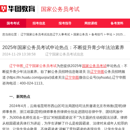
国家公务员考试
国考考试
招考信息
报考指导
网校课程
备考资料
您当前位置：
辽宁国家公务员考试信息
辽宁人事考试
>
国家公务员
>
备考技巧
>
申论
> 2025年国家公务员考试申论热点：不断提升青少年法治
2025年国家公务员考试申论热点：不断提升青少年法治素养
2024-11-29 13:38:58
辽宁国家公务员考试信息
辽宁华图
_
辽宁国家公务员考试
为您提供2025年
国家公务员考试
申论热点：不
断提升青少年法治素养。欲了解公务员招聘信息敬请关 注
辽宁华图
公务员招聘频
道 (https://ln.huatu.com/guojia/)或者关注
辽宁华图
微信公众号(syhuatu),辽宁华图
咨询电话：400-024-1113。
一、新闻热点
2024年4月，云南省昆明市西山区司法局团结司法所邀请北京市炜衡(昆明)律
师事务所、浙江靖霖(昆明)律师事务所律师分别走进团结谷律中学、团结民族中
学，为300余名师生送去一堂以“对校园霸凌说‘不’”为主题的生动校园法治课。律师
从校园霸凌具体行为讲起，为学生讲解了什么是校园霸凌、法律对未成年人犯罪的
惩治，让学生学会敬畏，不做霸凌者;讲解了受到霸凌的表现信号，让学生学会关