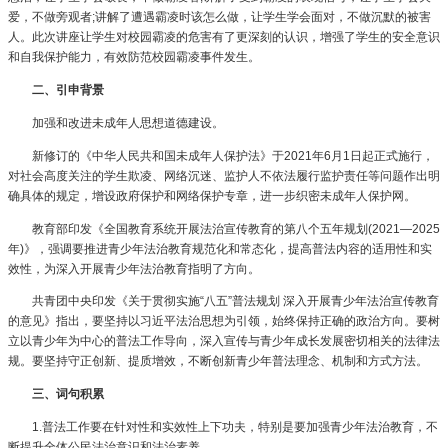
爱，不做旁观者;讲解了遭遇霸凌时该怎么做，让学生学会面对，不做沉默的被害
人。此次讲座让学生对校园霸凌的危害有了更深刻的认识，增强了学生的安全意识
和自我保护能力，有效防范校园霸凌事件发生。
二、引申背景
加强和改进未成年人思想道德建设。
新修订的《中华人民共和国未成年人保护法》于2021年6月1日起正式施行，
对社会高度关注的学生欺凌、网络沉迷、监护人不依法履行监护责任等问题作出明
确具体的规定，增设政府保护和网络保护专章，进一步织密未成年人保护网。
教育部印发《全国教育系统开展法治宣传教育的第八个五年规划(2021—2025
年)》，强调要推进青少年法治教育规范化和常态化，提高普法内容的适用性和实
效性，为深入开展青少年法治教育指明了方向。
共青团中央印发《关于贯彻实施“八五”普法规划 深入开展青少年法治宣传教育
的意见》指出，要坚持以习近平法治思想为引领，始终保持正确的政治方向。要树
立以青少年为中心的普法工作导向，深入宣传与青少年成长发展密切相关的法律法
规。要坚持守正创新、提质增效，不断创新青少年普法理念、机制和方式方法。
三、词句积累
1.普法工作要在针对性和实效性上下功夫，特别是要加强青少年法治教育，不
断提升全体公民法治意识和法治素养。