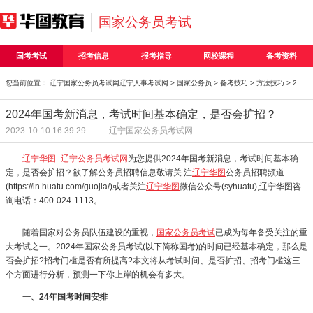
国家公务员考试
国考考试
招考信息
报考指导
网校课程
备考资料
您当前位置：
辽宁国家公务员考试网
辽宁人事考试网
>
国家公务员
>
备考技巧
>
方法技巧
> 2024年国考新消息，考试时间基本确定，是否会扩招？
2024年国考新消息，考试时间基本确定，是否会扩招？
2023-10-10 16:39:29
辽宁国家公务员考试网
辽宁华图
_
辽宁公务员考试网
为您提供2024年国考新消息，考试时间基本确
定，是否会扩招？欲了解公务员招聘信息敬请关 注
辽宁华图
公务员招聘频道
(https://ln.huatu.com/guojia/)或者关注
辽宁华图
微信公众号(syhuatu),辽宁华图咨
询电话：400-024-1113。
随着国家对公务员队伍建设的重视，
国家公务员考试
已成为每年备受关注的重
大考试之一。2024年国家公务员考试(以下简称国考)的时间已经基本确定，那么是
否会扩招?招考门槛是否有所提高?本文将从考试时间、是否扩招、招考门槛这三
个方面进行分析，预测一下你上岸的机会有多大。
一、24年国考时间安排