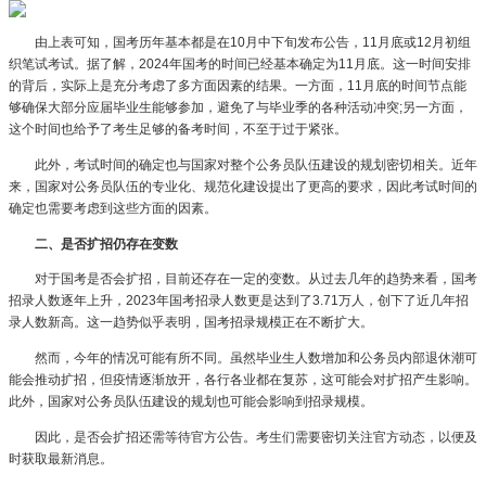
由上表可知，国考历年基本都是在10月中下旬发布公告，11月底或12月初组
织笔试考试。据了解，2024年国考的时间已经基本确定为11月底。这一时间安排
的背后，实际上是充分考虑了多方面因素的结果。一方面，11月底的时间节点能
够确保大部分应届毕业生能够参加，避免了与毕业季的各种活动冲突;另一方面，
这个时间也给予了考生足够的备考时间，不至于过于紧张。
此外，考试时间的确定也与国家对整个公务员队伍建设的规划密切相关。近年
来，国家对公务员队伍的专业化、规范化建设提出了更高的要求，因此考试时间的
确定也需要考虑到这些方面的因素。
二、是否扩招仍存在变数
对于国考是否会扩招，目前还存在一定的变数。从过去几年的趋势来看，国考
招录人数逐年上升，2023年国考招录人数更是达到了3.71万人，创下了近几年招
录人数新高。这一趋势似乎表明，国考招录规模正在不断扩大。
然而，今年的情况可能有所不同。虽然毕业生人数增加和公务员内部退休潮可
能会推动扩招，但疫情逐渐放开，各行各业都在复苏，这可能会对扩招产生影响。
此外，国家对公务员队伍建设的规划也可能会影响到招录规模。
因此，是否会扩招还需等待官方公告。考生们需要密切关注官方动态，以便及
时获取最新消息。