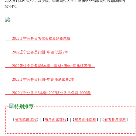
25人共计23个岗位，以乡镇、街道岗位为主！应届毕业招录岗位占总岗位的
57.64%。
2022辽宁公务员考试金榜真题刷题班
2022辽宁公务员行测+申论 试题2本
2022版辽宁公务员6本套（教材+历年+同步练习册）
2022辽宁公务员行测+申论预测试卷2本
2022辽宁公务员6本套+2022版公务员必刷10000题
【
省考笔试课程
】|【
省考面试课程
】|【
省考直播课程
】|【
省考备考资料
】