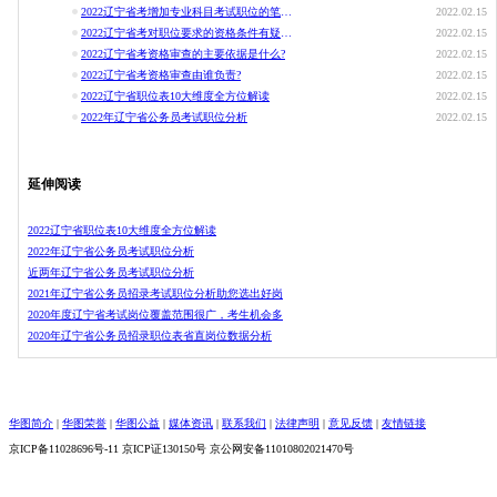
2022辽宁省考增加专业科目考试职位的笔试如何安排?
2022.02.15
2022辽宁省考对职位要求的资格条件有疑问的，如何咨询?
2022.02.15
2022辽宁省考资格审查的主要依据是什么?
2022.02.15
2022辽宁省考资格审查由谁负责?
2022.02.15
2022辽宁省职位表10大维度全方位解读
2022.02.15
2022年辽宁省公务员考试职位分析
2022.02.15
延伸阅读
2022辽宁省职位表10大维度全方位解读
2022年辽宁省公务员考试职位分析
近两年辽宁省公务员考试职位分析
2021年辽宁省公务员招录考试职位分析助您选出好岗
2020年度辽宁省考试岗位覆盖范围很广，考生机会多
2020年辽宁省公务员招录职位表省直岗位数据分析
华图简介
|
华图荣誉
|
华图公益
|
媒体资讯
|
联系我们
|
法律声明
|
意见反馈
|
友情链接
京ICP备11028696号-11 京ICP证130150号 京公网安备11010802021470号