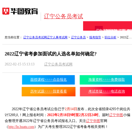
辽宁公务员考试
辽宁公务员
招考信息
报考指导
习题资
备
您当前位置：
辽宁公务员考试网
辽宁人事考试网
>
辽宁公务员
>
报考指导
>
职位分析
> 2022辽宁省考参加面试的人选名单如何确定?
2022辽宁省考参加面试的人选名单如何确定?
2022-02-15 15:13:13
辽宁公务员考试网
面授课程>>>>点击报名
海量资料>>>>免费领取
历年试题>>>>我要看看
考试答疑>>>>电话咨询
2022年辽宁省公务员考试公告已于
2月14日
发布，此次全省招录4295个岗位共
计5269人！网上报名时间：
2022年2月18日9时至2月22日24时
。届时
辽宁华图
小编
会整理开通2022年辽宁省公务员考试报名入口。关注
辽宁华图
官网
（
http://ln.huatu.com
）为广大考生整理2022辽宁省考备考相关资料！