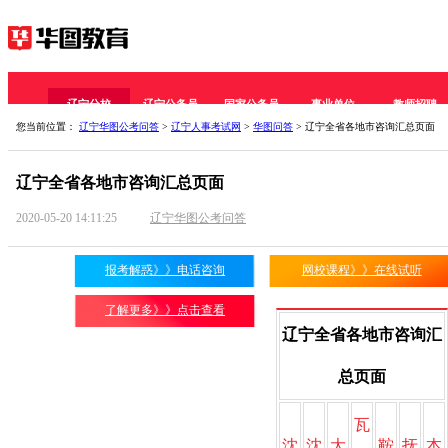
辽宁分校
辽宁公务员
国家公务员
事业单位
教师招聘
您当前位置：
辽宁华图公考问答
>
辽宁人事考试网
>
华图问答
> 辽宁全省各地市咨询汇总页面
医疗招聘
金融招聘
公安招警
军队文职
教师资格证
辽宁全省各地市咨询汇总页面
2020-05-20 14:11:25
辽宁华图公考问答
报考解惑》》电话咨询
网校课程》》在线试听
了解更多》》点击查看
辽宁全省各地市咨询汇
总页面
瓦
沈
沈
大
鞍
抚
本