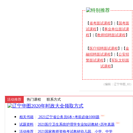
【
省考面试课程
】|【
国考面
试课程
】|【
事业单位面试课
程
】|【
教师招聘面试课程
】
【
医疗招聘面试课程
】|【
金
融招聘面试课程
】|【
公安招
警面试课程
】|【
军队文职面
试课程
】
（编辑：辽宁华图_02）
活动推荐
热门课程
联系方式
相关书籍
|
2021辽宁省公务员6本+考前必做1000题
试题资料
|
2021医疗卫生系统护理学专业知识教材+历年真题
活动推荐
|
2021国家教师资格考试教材幼儿园、小学、中学