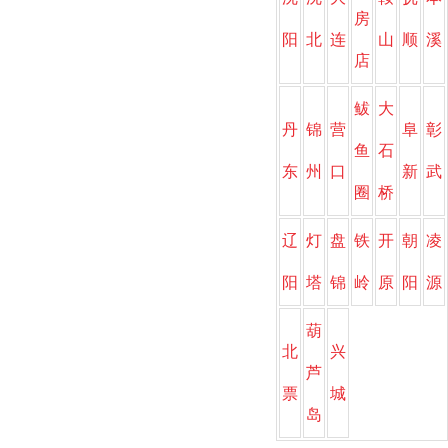
房
阳
北
连
山
顺
溪
店
鲅
大
丹
锦
营
阜
彰
鱼
石
东
州
口
新
武
圈
桥
辽
灯
盘
铁
开
朝
凌
阳
塔
锦
岭
原
阳
源
葫
北
兴
芦
票
城
岛